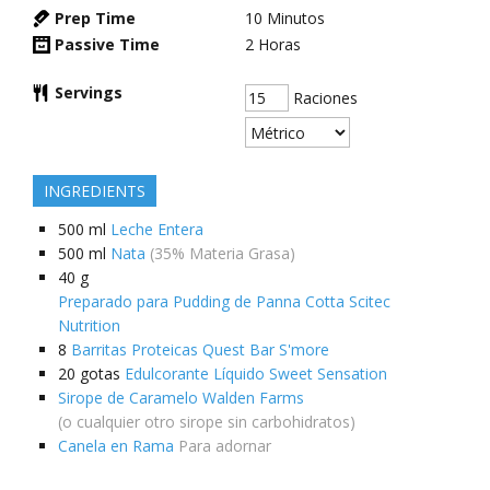
Prep Time
10
Minutos
Passive Time
2
Horas
Servings
Raciones
INGREDIENTS
500
ml
Leche Entera
500
ml
Nata
(35% Materia Grasa)
40
g
Preparado para Pudding de Panna Cotta Scitec
Nutrition
8
Barritas Proteicas Quest Bar S'more
20
gotas
Edulcorante Líquido Sweet Sensation
Sirope de Caramelo Walden Farms
(o cualquier otro sirope sin carbohidratos)
Canela en Rama
Para adornar