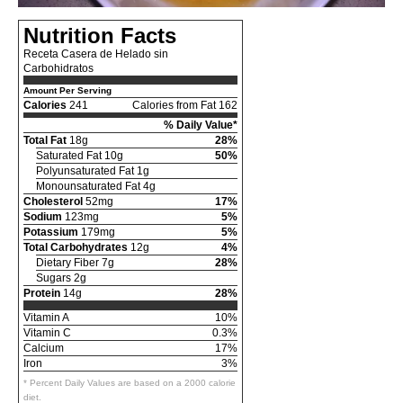
Nutrition Facts
Receta Casera de Helado sin
Carbohidratos
Amount Per Serving
Calories
241
Calories from Fat 162
% Daily Value*
Total Fat
18g
28%
Saturated Fat 10g
50%
Polyunsaturated Fat 1g
Monounsaturated Fat 4g
Cholesterol
52mg
17%
Sodium
123mg
5%
Potassium
179mg
5%
Total Carbohydrates
12g
4%
Dietary Fiber 7g
28%
Sugars 2g
Protein
14g
28%
Vitamin A
10%
Vitamin C
0.3%
Calcium
17%
Iron
3%
* Percent Daily Values are based on a 2000 calorie
diet.