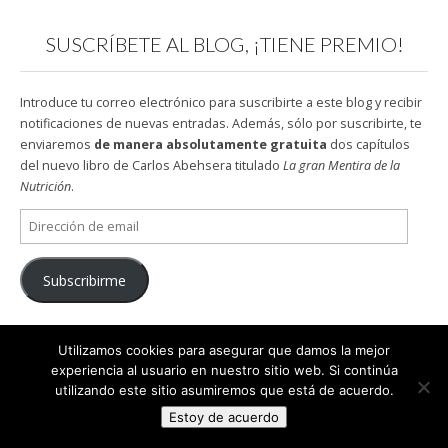
SUSCRÍBETE AL BLOG, ¡TIENE PREMIO!
Introduce tu correo electrónico para suscribirte a este blog y recibir
notificaciones de nuevas entradas. Además, sólo por suscribirte, te
enviaremos
de manera absolutamente gratuita
dos capítulos
del nuevo libro de Carlos Abehsera titulado
La gran Mentira de la
Nutrición
.
Dirección
de
email
Subscribirme
Utilizamos cookies para asegurar que damos la mejor
SÍGUEME EN LAS REDES SOCIALES
experiencia al usuario en nuestro sitio web. Si continúa
utilizando este sitio asumiremos que está de acuerdo.
Estoy de acuerdo