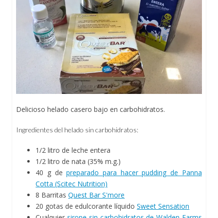
Delicioso helado casero bajo en carbohidratos.
Ingredientes del helado sin carbohidratos:
1/2 litro de leche entera
1/2 litro de nata (35% m.g.)
40 g de
preparado para hacer pudding de Panna
Cotta (Scitec Nutrition)
8 Barritas
Quest Bar S'more
20 gotas de edulcorante líquido
Sweet Sensation
Cualquier
sirope sin carbohidratos de Walden Farms