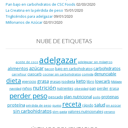
Pan bajo en carbohidratos de CSC Foods
02/03/2020
La Creatina en la pérdida de peso
15/01/2020
Triglicéridos para adelgazar
09/01/2020
Millonarios de Azúcar
02/01/2020
NUBE DE ETIQUETAS
adelgazar
adelgazar sin milagros
aceite de coco
azúcar
alimentos
carbohidratos
bajo en carbohidratos
bacon
denunciable
ciaocarb
comida
carrefour
cocinar sin carbohidratos
dieta
keto
grasa
lowcarb
ejercicio
isodieta
grasas
libro
Málaga
nutrición
niños
pan
nutrientes
perder grasa
navidad
obesidad
perder peso
plan nutricional
proteinas
pescado
pollo
receta
salud
proteína
rápido
pérdida de peso
queso
sin azúcar
sin carbohidratos
valores nutricionales
verano
slim pasta