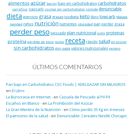
azúcar
alimentos
carbohidratos
bajo en carbohidratos
bacon
denunciable
ciaocarb
comida
carrefour
cocinar sin carbohidratos
dieta
keto
grasa
lowcarb
ejercicio
isodieta
grasas
libro
Málaga
nutrición
niños
pan
nutrientes
perder grasa
navidad
obesidad
perder peso
plan nutricional
proteinas
pescado
pollo
receta
salud
proteína
rápido
pérdida de peso
queso
sin azúcar
sin carbohidratos
valores nutricionales
verano
slim pasta
ÚLTIMOS COMENTARIOS
Pan bajo en Carbohidratos CSC Foods | ADELGAZAR SIN MILAGROS
en
El Libro
La Burocracia en Internet -
en
Cazuela de Pescado al Pil-Pil
Escaños en Blanco -
en
La Prohibición del Azúcar
La Gran Mentira de la Nutrición -
en
Cómo perdió 35 Kg en 4 meses
El patrocinio de la salud -
en
Denunciable: Cereales Nestlé Chocapic