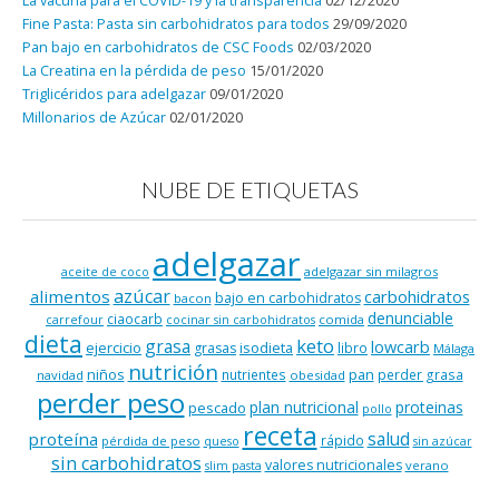
La vacuna para el COVID-19 y la transparencia
02/12/2020
Fine Pasta: Pasta sin carbohidratos para todos
29/09/2020
Pan bajo en carbohidratos de CSC Foods
02/03/2020
La Creatina en la pérdida de peso
15/01/2020
Triglicéridos para adelgazar
09/01/2020
Millonarios de Azúcar
02/01/2020
NUBE DE ETIQUETAS
adelgazar
adelgazar sin milagros
aceite de coco
azúcar
alimentos
carbohidratos
bajo en carbohidratos
bacon
denunciable
ciaocarb
comida
carrefour
cocinar sin carbohidratos
dieta
keto
grasa
lowcarb
ejercicio
isodieta
grasas
libro
Málaga
nutrición
niños
pan
nutrientes
perder grasa
navidad
obesidad
perder peso
plan nutricional
proteinas
pescado
pollo
receta
salud
proteína
rápido
pérdida de peso
queso
sin azúcar
sin carbohidratos
valores nutricionales
verano
slim pasta