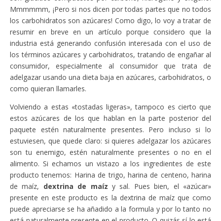
Mmmmmm, ¡Pero si nos dicen por todas partes que no todos
los carbohidratos son azúcares! Como digo, lo voy a tratar de
resumir en breve en un artículo porque considero que la
industria está generando confusión interesada con el uso de
los términos azúcares y carbohidratos, tratando de engañar al
consumidor, especialmente al consumidor que trata de
adelgazar usando una dieta baja en azúcares, carbohidratos, o
como quieran llamarles.
Volviendo a estas «tostadas ligeras», tampoco es cierto que
estos azúcares de los que hablan en la parte posterior del
paquete estén naturalmente presentes. Pero incluso si lo
estuviesen, que quede claro: si quieres adelgazar los azúcares
son tu enemigo, estén naturalmente presentes o no en el
alimento. Si echamos un vistazo a los ingredientes de este
producto tenemos: Harina de trigo, harina de centeno, harina
de maíz,
dextrina de maíz
y sal. Pues bien, el «azúcar»
presente en este producto es la dextrina de maíz que como
puede apreciarse se ha añadido a la formula y por lo tanto no
está naturalmente presente en el producto. O quizás sí lo está