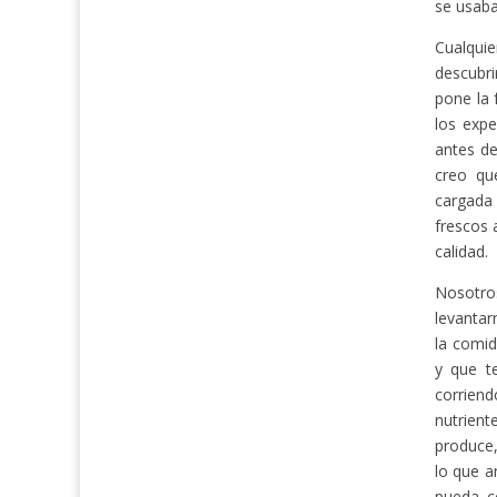
se usaba
Cualquie
descubr
pone la 
los expe
antes de
creo qu
cargada 
frescos 
calidad.
Nosotro
levantar
la comid
y que t
corrie
nutrient
produce,
lo que a
pueda c