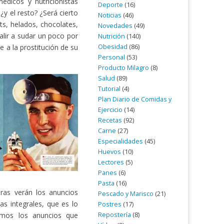
dicos y nutricionistas
Deporte
(16)
 el resto? ¿Será cierto
Noticias
(46)
s, helados, chocolates,
Novedades
(49)
alir a sudar un poco por
Nutrición
(140)
Obesidad
(86)
 a la prostitución de su
Personal
(53)
Producto Milagro
(8)
Salud
(89)
Tutorial
(4)
Plan Diario de Comidas y
Ejercicio
(14)
Recetas
(92)
Carne
(27)
Especialidades
(45)
Huevos
(10)
Lectores
(5)
Panes
(6)
Pasta
(16)
ras verán los anuncios
Pescado y Marisco
(21)
as integrales, que es lo
Postres
(17)
Repostería
(8)
mos los anuncios que