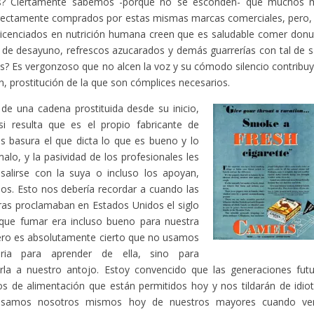
os? Ciertamente sabemos -porque no se esconden- que muchos mé
rectamente comprados por estas mismas marcas comerciales, pero, ¿y
licenciados en nutrición humana creen que es saludable comer donut
 de desayuno, refrescos azucarados y demás guarrerías con tal de s
es? Es vergonzoso que no alcen la voz y su cómodo silencio contribuye
n, prostitución de la que son cómplices necesarios.
 de una cadena prostituida desde su inicio,
si resulta que es el propio fabricante de
s basura el que dicta lo que es bueno y lo
alo, y la pasividad de los profesionales les
salirse con la suya o incluso los apoyan,
s. Esto nos debería recordar a cuando las
as proclamaban en Estados Unidos el siglo
que fumar era incluso bueno para nuestra
ero es absolutamente cierto que no usamos
oria para aprender de ella, sino para
rla a nuestro antojo. Estoy convencido que las generaciones futu
vos de alimentación que están permitidos hoy y nos tildarán de idiot
nsamos nosotros mismos hoy de nuestros mayores cuando ve