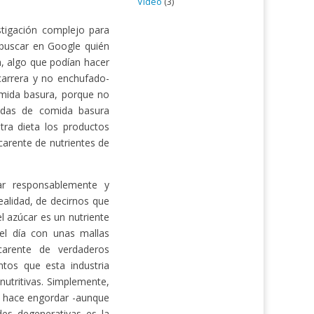
Vídeo
(3)
stigación complejo para
 buscar en Google quién
a, algo que podían hacer
carrera y no enchufado-
omida basura, porque no
adas de comida basura
tra dieta los productos
carente de nutrientes de
ar responsablemente y
ealidad, de decirnos que
 azúcar es un nutriente
l día con unas mallas
arente de verdaderos
ntos que esta industria
nutritivas. Simplemente,
s hace engordar -aunque
es degenerativas es la