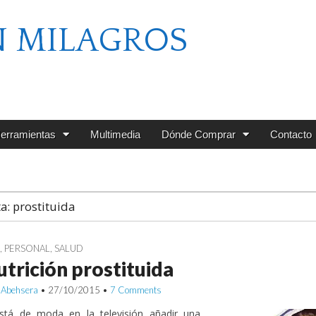
N MILAGROS
erramientas
Multimedia
Dónde Comprar
Contacto
ta:
prostituida
G
,
PERSONAL
,
SALUD
utrición prostituida
 Abehsera
•
27/10/2015
•
7 Comments
stá de moda en la televisión añadir una