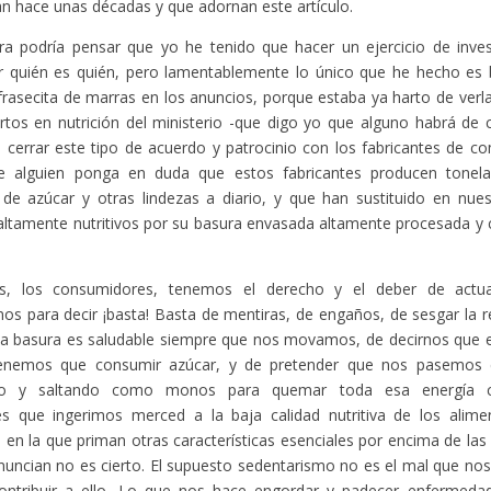
n hace unas décadas y que adornan este artículo.
ra podría pensar que yo he tenido que hacer un ejercicio de inve
ir quién es quién, pero lamentablemente lo único que he hecho es
frasecita de marras en los anuncios, porque estaba ya harto de verl
rtos en nutrición del ministerio -que digo yo que alguno habrá de 
 cerrar este tipo de acuerdo y patrocinio con los fabricantes de c
e alguien ponga en duda que estos fabricantes producen tonel
de azúcar y otras lindezas a diario, y que han sustituido en nues
altamente nutritivos por su basura envasada altamente procesada y 
s, los consumidores, tenemos el derecho y el deber de actu
nos para decir ¡basta! Basta de mentiras, de engaños, de sesgar la r
a basura es saludable siempre que nos movamos, de decirnos que el
enemos que consumir azúcar, y de pretender que nos pasemos e
ndo y saltando como monos para quemar toda esa energía c
es que ingerimos merced a la baja calidad nutritiva de los alime
 en la que priman otras características esenciales por encima de las 
nuncian no es cierto. El supuesto sedentarismo no es el mal que no
ontribuir a ello. Lo que nos hace engordar y padecer enfermedad