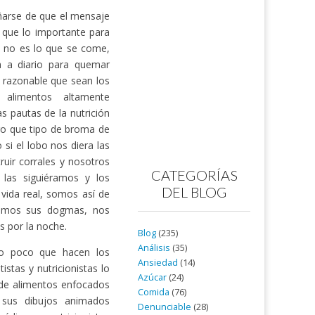
ñarse de que el mensaje
 que lo importante para
ud no es lo que se come,
 a diario para quemar
 razonable que sean los
 alimentos altamente
s pautas de la nutrición
ro que tipo de broma de
si el lobo nos diera las
uir corrales y nosotros
CATEGORÍAS
 las siguiéramos y los
DEL BLOG
 vida real, somos así de
tamos sus dogmas, nos
s por la noche.
Blog
(235)
Análisis
(35)
 lo poco que hacen los
Ansiedad
(14)
istas y nutricionistas lo
Azúcar
(24)
 de alimentos enfocados
Comida
(76)
sus dibujos animados
Denunciable
(28)