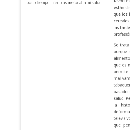
favorit
poco tiempo mientras mejoraba mi salud
están di
que los 
cereales
las tard
profesió
Se trata
porque 
alimento
que es m
permite 
mal vamo
tabaquer
pasado 
salud. P
la hist
deforma
televisi
que pe