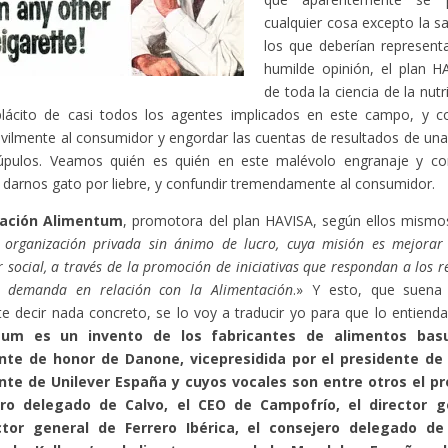
cualquier cosa excepto la s
los que deberían representa
humilde opinión, el plan HA
de toda la ciencia de la nut
plácito de casi todos los agentes implicados en este campo, y co
vilmente al consumidor y engordar las cuentas de resultados de una
rúpulos. Veamos quién es quién en este malévolo engranaje y c
, darnos gato por liebre, y confundir tremendamente al consumidor.
ación Alimentum
, promotora del plan HAVISA, según ellos mismo
 organización privada sin ánimo de lucro, cuya misión es mejorar 
r social, a través de la promoción de iniciativas que respondan a los r
d demanda en relación con la Alimentación
.» Y esto, que suena 
e decir nada concreto, se lo voy a traducir yo para que lo entiend
tum es un invento de los fabricantes de alimentos basur
nte de honor de Danone, vicepresidida por el presidente de
nte de Unilever España y cuyos vocales son entre otros el pr
ro delegado de Calvo, el CEO de Campofrío, el director g
ctor general de Ferrero Ibérica, el consejero delegado de