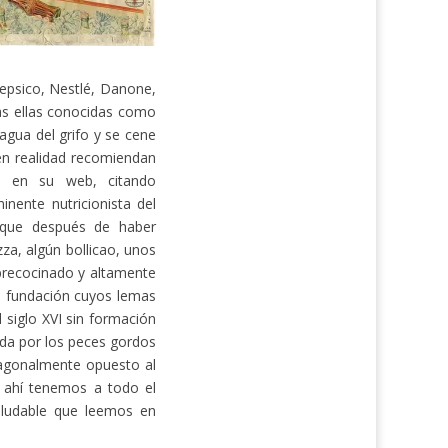
Pepsico, Nestlé, Danone,
das ellas conocidas como
gua del grifo y se cene
 en realidad recomiendan
a en su web, citando
ente nutricionista del
 que después de haber
za, algún bollicao, unos
precocinado y altamente
na fundación cuyos lemas
l siglo XVI sin formación
ada por los peces gordos
iagonalmente opuesto al
 ahí tenemos a todo el
aludable que leemos en