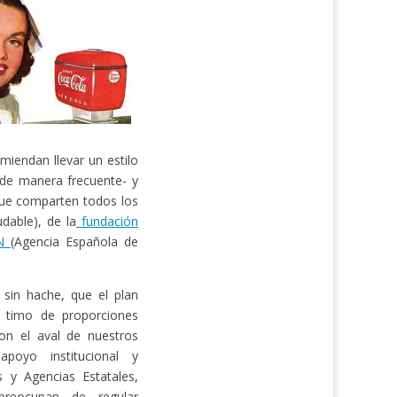
miendan llevar un estilo
 de manera frecuente- y
 que comparten todos los
udable), de la
fundación
AN
(Agencia Española de
sin hache, que el plan
 timo de proporciones
on el aval de nuestros
poyo institucional y
s y Agencias Estatales,
reocupan de regular