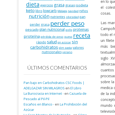
en lo qu
dieta
grasa
ejercicio
isodieta
grasas
el cole
keto
lowcarb
niños
libro
Málaga
navidad
cosas.
nutrición
pan
nutrientes
obesidad
perder peso
Las marc
perder grasa
Campofrí
plan nutricional
proteinas
pescado
pollo
receta
todo el
proteína
pérdida de peso
queso
un filet
salud
sin
rápido
sin azúcar
más bie
carbohidratos
valores
slim pasta
textual
nutricionales
verano
siglo X
almorzad
ÚLTIMOS COMENTARIOS
cuantos 
procesad
sobre la
Pan bajo en Carbohidratos CSC Foods |
medica o
ADELGAZAR SIN MILAGROS
en
El Libro
de la in
La Burocracia en Internet -
en
Cazuela de
Pescado al Pil-Pil
concept
Escaños en Blanco -
en
La Prohibición del
mundo r
Azúcar
televisió