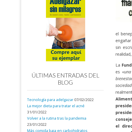
el bene
engañar 
sin esc
realidad
La
Fund
es «
una
ÚLTIMAS ENTRADAS DEL
bienesta
BLOG
socieda
realment
Alimen
Tecnología para adelgazar
07/02/2022
preside
La mejor dieta para tratar el acné
31/01/2022
preside
Volver a la rutina tras la pandemia
conseje
23/01/2022
el dire
Más comida baja en carbohidratos