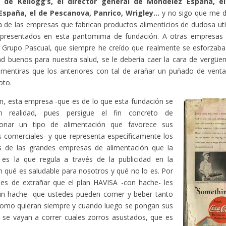
 de Kellogg’s, el director general de Mondelez España, el
España, el de Pescanova, Panrico, Wrigley…
y no sigo que me d
 de las empresas que fabrican productos alimenticios de dudosa uti
epresentados en esta pantomima de fundación. A otras empresas 
 Grupo Pascual, que siempre he creído que realmente se esforzaba
ad buenos para nuestra salud, se le debería caer la cara de vergüe
mentiras que los anteriores con tal de arañar un puñado de venta
oto.
n, esta empresa -que es de lo que esta fundación se
n realidad, pues persigue el fin concreto de
onar un tipo de alimentación que favorece sus
s comerciales- y que representa específicamente los
es de las grandes empresas de alimentación que la
 es la que regula a través de la publicidad en la
ón qué es saludable para nosotros y qué no lo es. Por
es de extrañar que el plan HAVISA -con hache- les
sin hache- que ustedes pueden comer y beber tanto
como quieran siempre y cuando luego se pongan sus
se vayan a correr cuales zorros asustados, que es