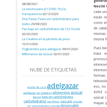
general
08/08/2021
Nestlé 
La vacuna para el COVID-19 y la
cada una
transparencia
02/12/2020
están r
Fine Pasta: Pasta sin carbohidratos para
como el
todos
29/09/2020
de calid
Pan bajo en carbohidratos de CSC Foods
mismas 
02/03/2020
misma f
La Creatina en la pérdida de peso
15/01/2020
Pues bie
Triglicéridos para adelgazar
09/01/2020
trata e
Millonarios de Azúcar
02/01/2020
promoci
interese
NUBE DE ETIQUETAS
interes
forman,
televisi
adelgazar
eso, no 
aceite de coco
AVISE -
azúcar
alimentos
adelgazar sin milagros
bajo en carbohidratos
azúcar 
bacon
carbohidratos
ciaocarb
carrefour
cocinar
mayas y 
denunciable
comida
sin carbohidratos