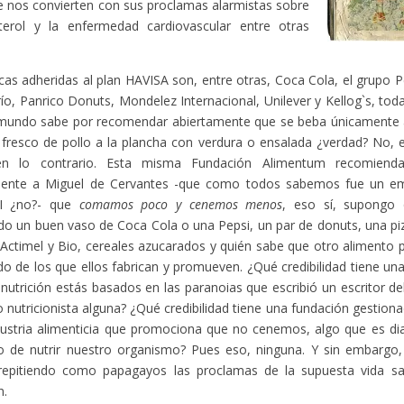
e nos convierten con sus proclamas alarmistas sobre
sterol y la enfermedad cardiovascular entre otras
as adheridas al plan HAVISA son, entre otras, Coca Cola, el grupo 
o, Panrico Donuts, Mondelez Internacional, Unilever y Kellog`s, to
 mundo sabe por recomendar abiertamente que se beba únicamente a
e fresco de pollo a la plancha con verdura o ensalada ¿verdad? No,
n lo contrario. Esta misma Fundación Alimentum recomiend
mente a Miguel de Cervantes -que como todos sabemos fue un emin
VI ¿no?- que
comamos poco y cenemos menos
, eso sí, supongo
o un buen vaso de Coca Cola o una Pepsi, un par de donuts, una piz
Actimel y Bio, cereales azucarados y quién sabe que otro alimento 
o de los que ellos fabrican y promueven. ¿Qué credibilidad tiene u
 nutrición estás basados en las paranoias que escribió un escritor de
 nutricionista alguna? ¿Qué credibilidad tiene una fundación gestion
dustria alimenticia que promociona que no cenemos, algo que es d
o de nutrir nuestro organismo? Pues eso, ninguna. Y sin embargo,
epitiendo como papagayos las proclamas de la supuesta vida s
n.