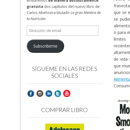
enviaremos
de manera absolutamente
fraseci
gratuita
dos capítulos del nuevo libro de
que se e
Carlos Abehsera titulado
La gran Mentira de
se pudie
la Nutrición
.
alimento
Dirección
o para e
de
límite
email
recient
Subscribirme
altament
de vida 
que mues
SÍGUEME EN LAS REDES
anuncio
SOCIALES
Aliment
Consumo,
COMPRAR LIBRO