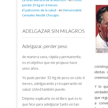
La Gran Mentira de la Nutrición -
en
Cómo
perdió 35 Kg en 4 meses
El patrocinio de la salud -
en
Denunciable:
Cereales Nestlé Chocapic
ADELGAZAR SIN MILAGROS
Adelgazar, perder peso
de manera sana, rápida y permanente,
es el objetivo que me propuse hace
construy
unos años.
idiotas
creemos 
Yo pude perder 35 Kg de peso en sólo 4
meses, adelgazando y recuperando mi
Y lo qu
salud. Usted también puede.
verdader
que regu
Déjeme explicarle en mi libro qué es lo
a conve
que hice para adelgazar tanto en tan