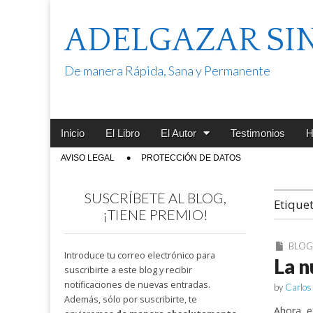
ADELGAZAR SI
De manera Rápida, Sana y Permanente
Main
Skip
Inicio
El Libro
El Autor
Testimonios
H
menu
to
Sub
AVISO LEGAL
PROTECCIÓN DE DATOS
content
menu
SUSCRÍBETE AL BLOG,
Etique
¡TIENE PREMIO!
BLO
Introduce tu correo electrónico para
La n
suscribirte a este blog y recibir
notificaciones de nuevas entradas.
by
Carlos
Además, sólo por suscribirte, te
Ahora e