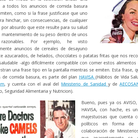
ta a todos los anuncios de comida basura
miten, como si la frase justificase que uno
ra hinchar, sin consecuencias, de cualquier
 por absurdo que este resulte para su salud
l mantenimiento de su peso dentro de unos
s razonables. Por ejemplo, he visto
emente anuncios de cereales de desayuno
e azucarados, de helados, chocolates o patatas fritas que nos reco
saludable -algo difícilmente compatible con comer estos alimentos
tran una frase tipo en la pantalla mientras se emiten. Esta frase,
s de comida basura, es parte del plan
HAVISA
(Hábitos de Vida Sal
um
, y cuenta con el aval del
Ministerio de Sanidad
y de
AECOS
 Seguridad Alimentaria y Nutricion).
Bueno, pues ya os AVISO, 
HAVISA, con hache, es un
majestuosas que cuenta c
políticos en forma de a
colaboración de Ministerio
que aparentemente se p