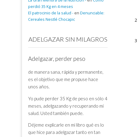
La Gran Mentira de la Nutrición -
en
Cómo
perdió 35 Kg en 4 meses
El patrocinio de la salud -
en
Denunciable:
Cereales Nestlé Chocapic
ADELGAZAR SIN MILAGROS
Adelgazar, perder peso
de manera sana, rápida y permanente,
es el objetivo que me propuse hace
unos años.
Yo pude perder 35 Kg de peso en sólo 4
meses, adelgazando y recuperando mi
salud. Usted también puede.
Déjeme explicarle en mi libro qué es lo
que hice para adelgazar tanto en tan