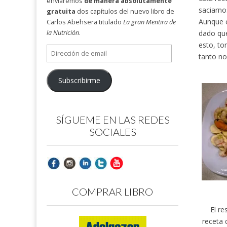
enviaremos
de manera absolutamente
saciarno
gratuita
dos capítulos del nuevo libro de
Aunque 
Carlos Abehsera titulado
La gran Mentira de
dado que
la Nutrición
.
esto, to
Dirección
tanto no
de
email
Subscribirme
SÍGUEME EN LAS REDES
SOCIALES
COMPRAR LIBRO
El re
receta 