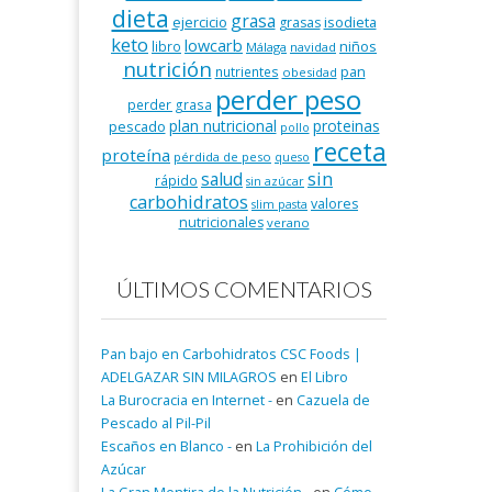
dieta
grasa
ejercicio
isodieta
grasas
keto
lowcarb
niños
libro
Málaga
navidad
nutrición
pan
nutrientes
obesidad
perder peso
perder grasa
plan nutricional
proteinas
pescado
pollo
receta
proteína
pérdida de peso
queso
salud
sin
rápido
sin azúcar
carbohidratos
valores
slim pasta
nutricionales
verano
ÚLTIMOS COMENTARIOS
Pan bajo en Carbohidratos CSC Foods |
ADELGAZAR SIN MILAGROS
en
El Libro
La Burocracia en Internet -
en
Cazuela de
Pescado al Pil-Pil
Escaños en Blanco -
en
La Prohibición del
Azúcar