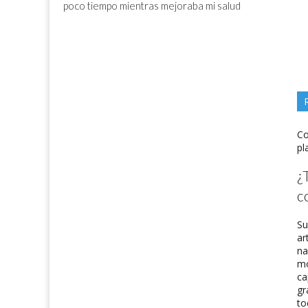
poco tiempo mientras mejoraba mi salud
Co
pl
¿
c
Su
ar
na
mo
ca
gr
to