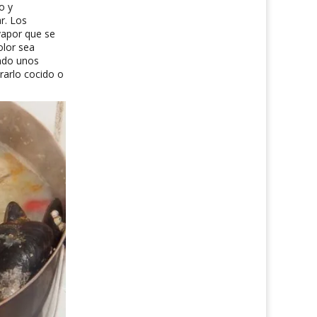
o y
r. Los
vapor que se
olor sea
ndo unos
rarlo cocido o