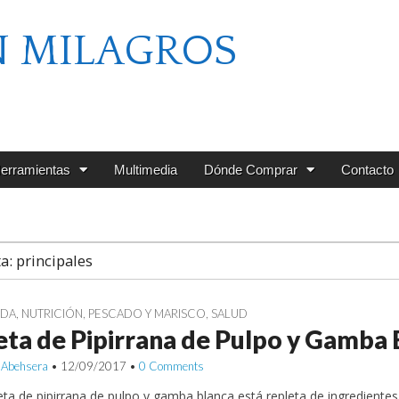
N MILAGROS
erramientas
Multimedia
Dónde Comprar
Contacto
ta:
principales
IDA
,
NUTRICIÓN
,
PESCADO Y MARISCO
,
SALUD
ta de Pipirrana de Pulpo y Gamba 
 Abehsera
•
12/09/2017
•
0 Comments
eta de pipirrana de pulpo y gamba blanca está repleta de ingredient