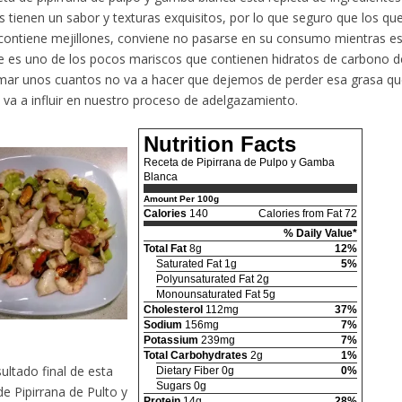
s tienen un sabor y texturas exquisitos, por lo que seguro que los que
contiene mejillones, conviene no pasarse en su consumo mientras 
 es uno de los pocos mariscos que contienen hidratos de carbono d
mar unos cuantos no va a hacer que dejemos de perder esa grasa qu
 va a influir en nuestro proceso de adelgazamiento.
Nutrition Facts
Receta de Pipirrana de Pulpo y Gamba
Blanca
Amount Per 100g
Calories
140
Calories from Fat 72
% Daily Value*
Total Fat
8g
12%
Saturated Fat 1g
5%
Polyunsaturated Fat 2g
Monounsaturated Fat 5g
Cholesterol
112mg
37%
Sodium
156mg
7%
Potassium
239mg
7%
Total Carbohydrates
2g
1%
sultado final de esta
Dietary Fiber 0g
0%
Sugars 0g
de Pipirrana de Pulto y
Protein
14g
28%