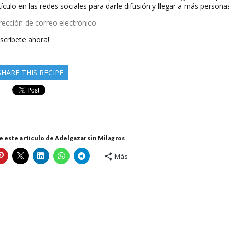
tículo en las redes sociales para darle difusión y llegar a más persona
rección
scríbete ahora!
rreo
ectrónico
SHARE THIS RECIPE
 este artículo de Adelgazar sin Milagros
Más