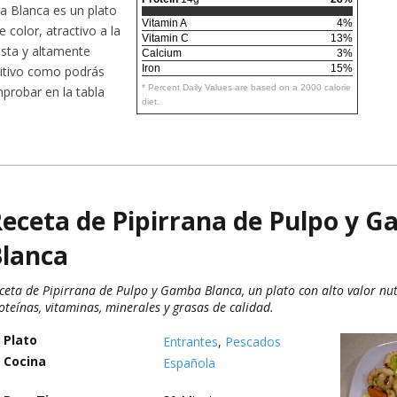
 Blanca es un plato
Vitamin A
4%
e color, atractivo a la
Vitamin C
13%
ista y altamente
Calcium
3%
Iron
15%
ritivo como podrás
* Percent Daily Values are based on a 2000 calorie
probar en la tabla
diet.
eceta de Pipirrana de Pulpo y 
lanca
ceta de Pipirrana de Pulpo y Gamba Blanca, un plato con alto valor nut
oteínas, vitaminas, minerales y grasas de calidad.
Plato
Entrantes
,
Pescados
Cocina
Española