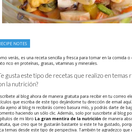
RECIPE NOTES
mo verás, es una receta sencilla y fresca para tomar en la comida o 
ato rico en proteínas, grasas, vitaminas y minerales.
Te gusta este tipo de recetas que realizo en temas 
on la nutrición?
scríbete al blog ahora de manera gratuita para recibir en tu correo e
tículos que escriba de este tipo dejándome tu dirección de email aquí
da ajeno al blog ni recibirás correo basura mío, y podrás darte de baj
mento haciendo un sólo clic. Además, solo por suscribirte al blog po
pítulos de mi libro
La gran mentira de la nutrición
de manera abs
atuita, que creo que te gustarán bastante si este te ha gustado, porqu
ca temas desde este tipo de perspectiva. También te agradezco que