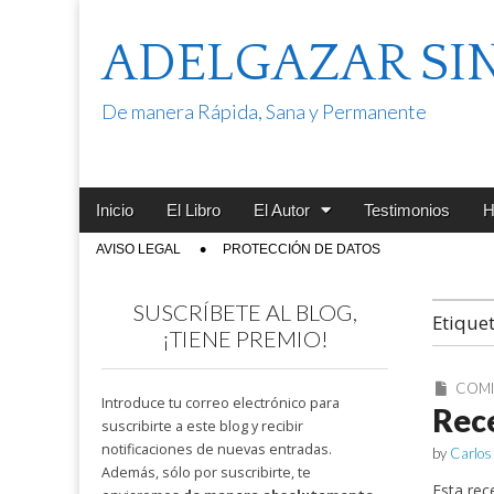
ADELGAZAR SI
De manera Rápida, Sana y Permanente
Main
Skip
Inicio
El Libro
El Autor
Testimonios
H
menu
to
Sub
AVISO LEGAL
PROTECCIÓN DE DATOS
content
menu
SUSCRÍBETE AL BLOG,
Etique
¡TIENE PREMIO!
COM
Introduce tu correo electrónico para
Rece
suscribirte a este blog y recibir
notificaciones de nuevas entradas.
by
Carlos
Además, sólo por suscribirte, te
Esta rec