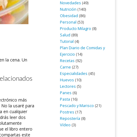
Novedades
(49)
Nutrición
(140)
Obesidad
(86)
Personal
(53)
Producto Milagro
(8)
Salud
(89)
Tutorial
(4)
Plan Diario de Comidas y
Ejercicio
(14)
en la cena. Un
Recetas
(92)
Carne
(27)
Especialidades
(45)
relacionados
Huevos
(10)
Lectores
(5)
Panes
(6)
Pasta
(16)
lectrónico más
. No la usaré para
Pescado y Marisco
(21)
a en cualquier
Postres
(17)
drás leer dos
Repostería
(8)
olutamente
Vídeo
(3)
e el libro entero
 compartas este