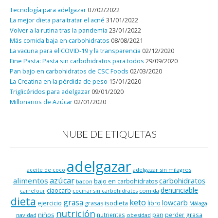
Tecnología para adelgazar
07/02/2022
La mejor dieta para tratar el acné
31/01/2022
Volver a la rutina tras la pandemia
23/01/2022
Más comida baja en carbohidratos
08/08/2021
La vacuna para el COVID-19 y la transparencia
02/12/2020
Fine Pasta: Pasta sin carbohidratos para todos
29/09/2020
Pan bajo en carbohidratos de CSC Foods
02/03/2020
La Creatina en la pérdida de peso
15/01/2020
Triglicéridos para adelgazar
09/01/2020
Millonarios de Azúcar
02/01/2020
NUBE DE ETIQUETAS
adelgazar
adelgazar sin milagros
aceite de coco
azúcar
alimentos
carbohidratos
bajo en carbohidratos
bacon
denunciable
ciaocarb
comida
carrefour
cocinar sin carbohidratos
dieta
keto
grasa
lowcarb
ejercicio
isodieta
grasas
libro
Málaga
nutrición
niños
pan
nutrientes
perder grasa
navidad
obesidad