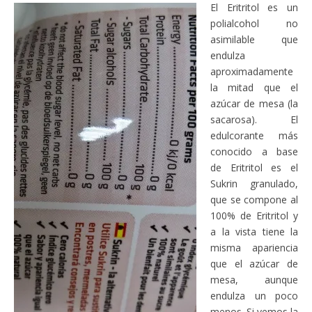
El Eritritol es un
polialcohol no
asimilable que
endulza
aproximadamente
la mitad que el
azúcar de mesa (la
sacarosa). El
edulcorante más
conocido a base
de Eritritol es el
Sukrin granulado,
que se compone al
100% de Eritritol y
a la vista tiene la
misma apariencia
que el azúcar de
mesa, aunque
endulza un poco
menos. Si vemos la