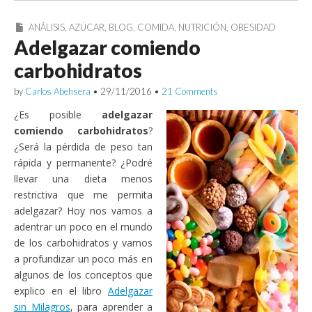
ANÁLISIS
,
AZÚCAR
,
BLOG
,
COMIDA
,
NUTRICIÓN
,
OBESIDAD
Adelgazar comiendo
carbohidratos
by
Carlos Abehsera
•
29/11/2016
•
21 Comments
¿Es posible
adelgazar
comiendo carbohidratos
?
¿Será la pérdida de peso tan
rápida y permanente? ¿Podré
llevar una dieta menos
restrictiva que me permita
adelgazar? Hoy nos vamos a
adentrar un poco en el mundo
de los carbohidratos y vamos
a profundizar un poco más en
algunos de los conceptos que
explico en el libro
Adelgazar
sin Milagros
, para aprender a