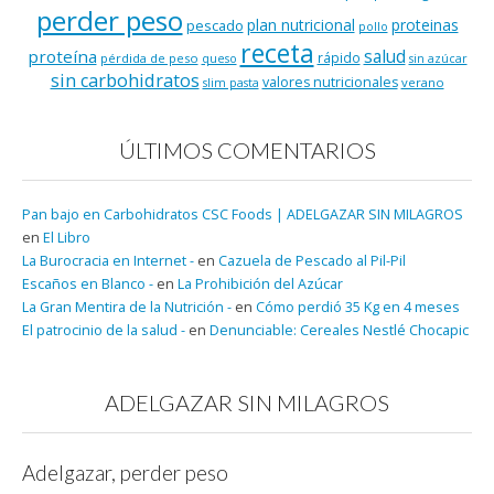
perder peso
plan nutricional
proteinas
pescado
pollo
receta
salud
proteína
rápido
pérdida de peso
queso
sin azúcar
sin carbohidratos
valores nutricionales
verano
slim pasta
ÚLTIMOS COMENTARIOS
Pan bajo en Carbohidratos CSC Foods | ADELGAZAR SIN MILAGROS
en
El Libro
La Burocracia en Internet -
en
Cazuela de Pescado al Pil-Pil
Escaños en Blanco -
en
La Prohibición del Azúcar
La Gran Mentira de la Nutrición -
en
Cómo perdió 35 Kg en 4 meses
El patrocinio de la salud -
en
Denunciable: Cereales Nestlé Chocapic
ADELGAZAR SIN MILAGROS
Adelgazar, perder peso