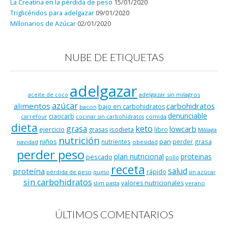
La Creatina en la pérdida de peso
15/01/2020
Triglicéridos para adelgazar
09/01/2020
Millonarios de Azúcar
02/01/2020
NUBE DE ETIQUETAS
adelgazar
adelgazar sin milagros
aceite de coco
azúcar
alimentos
carbohidratos
bajo en carbohidratos
bacon
denunciable
ciaocarb
comida
carrefour
cocinar sin carbohidratos
dieta
keto
grasa
lowcarb
ejercicio
isodieta
grasas
libro
Málaga
nutrición
niños
pan
nutrientes
perder grasa
navidad
obesidad
perder peso
plan nutricional
proteinas
pescado
pollo
receta
salud
proteína
rápido
pérdida de peso
queso
sin azúcar
sin carbohidratos
valores nutricionales
verano
slim pasta
ÚLTIMOS COMENTARIOS