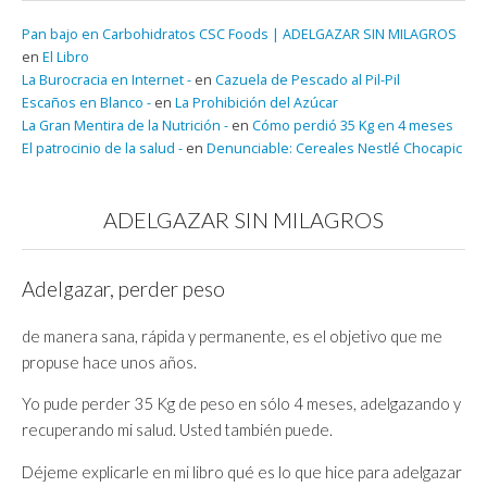
Pan bajo en Carbohidratos CSC Foods | ADELGAZAR SIN MILAGROS
en
El Libro
La Burocracia en Internet -
en
Cazuela de Pescado al Pil-Pil
Escaños en Blanco -
en
La Prohibición del Azúcar
La Gran Mentira de la Nutrición -
en
Cómo perdió 35 Kg en 4 meses
El patrocinio de la salud -
en
Denunciable: Cereales Nestlé Chocapic
ADELGAZAR SIN MILAGROS
Adelgazar, perder peso
de manera sana, rápida y permanente, es el objetivo que me
propuse hace unos años.
Yo pude perder 35 Kg de peso en sólo 4 meses, adelgazando y
recuperando mi salud. Usted también puede.
Déjeme explicarle en mi libro qué es lo que hice para adelgazar