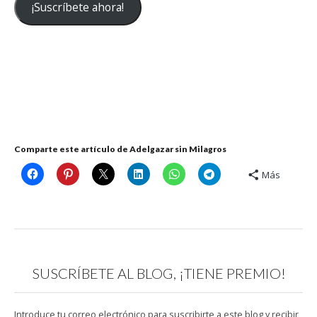
¡Suscríbete ahora!
electrónico
Comparte este artículo de Adelgazar sin Milagros
Más
SUSCRÍBETE AL BLOG, ¡TIENE PREMIO!
Introduce tu correo electrónico para suscribirte a este blog y recibir