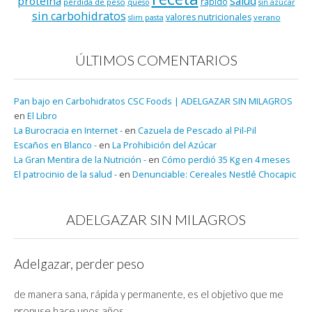
salud
proteína
rápido
pérdida de peso
queso
sin azúcar
sin carbohidratos
valores nutricionales
verano
slim pasta
ÚLTIMOS COMENTARIOS
Pan bajo en Carbohidratos CSC Foods | ADELGAZAR SIN MILAGROS
en
El Libro
La Burocracia en Internet -
en
Cazuela de Pescado al Pil-Pil
Escaños en Blanco -
en
La Prohibición del Azúcar
La Gran Mentira de la Nutrición -
en
Cómo perdió 35 Kg en 4 meses
El patrocinio de la salud -
en
Denunciable: Cereales Nestlé Chocapic
ADELGAZAR SIN MILAGROS
Adelgazar, perder peso
de manera sana, rápida y permanente, es el objetivo que me
propuse hace unos años.