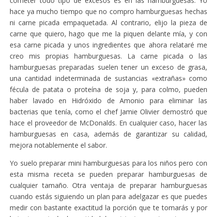
cometer todo tipo de excesos es en las hamburguesas. Yo
hace ya mucho tiempo que no compro hamburguesas hechas
ni carne picada empaquetada. Al contrario, elijo la pieza de
carne que quiero, hago que me la piquen delante mía, y con
esa carne picada y unos ingredientes que ahora relataré me
creo mis propias hamburguesas. La carne picada o las
hamburguesas preparadas suelen tener un exceso de grasa,
una cantidad indeterminada de sustancias «extrañas» como
fécula de patata o proteína de soja y, para colmo, pueden
haber lavado en Hidróxido de Amonio para eliminar las
bacterias que tenía, como el chef Jamie Olivier demostró que
hace el proveedor de McDonalds. En cualquier caso, hacer las
hamburguesas en casa, además de garantizar su calidad,
mejora notablemente el sabor.
Yo suelo preparar mini hamburguesas para los niños pero con
esta misma receta se pueden preparar hamburguesas de
cualquier tamaño. Otra ventaja de preparar hamburguesas
cuando estás siguiendo un plan para adelgazar es que puedes
medir con bastante exactitud la porción que te tomarás y por