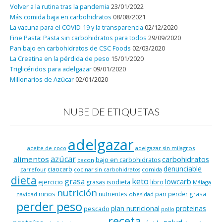
Volver a la rutina tras la pandemia
23/01/2022
Más comida baja en carbohidratos
08/08/2021
La vacuna para el COVID-19 y la transparencia
02/12/2020
Fine Pasta: Pasta sin carbohidratos para todos
29/09/2020
Pan bajo en carbohidratos de CSC Foods
02/03/2020
La Creatina en la pérdida de peso
15/01/2020
Triglicéridos para adelgazar
09/01/2020
Millonarios de Azúcar
02/01/2020
NUBE DE ETIQUETAS
adelgazar
adelgazar sin milagros
aceite de coco
azúcar
alimentos
carbohidratos
bajo en carbohidratos
bacon
denunciable
ciaocarb
comida
carrefour
cocinar sin carbohidratos
dieta
keto
grasa
lowcarb
ejercicio
isodieta
grasas
libro
Málaga
nutrición
niños
pan
nutrientes
perder grasa
navidad
obesidad
perder peso
plan nutricional
proteinas
pescado
pollo
receta