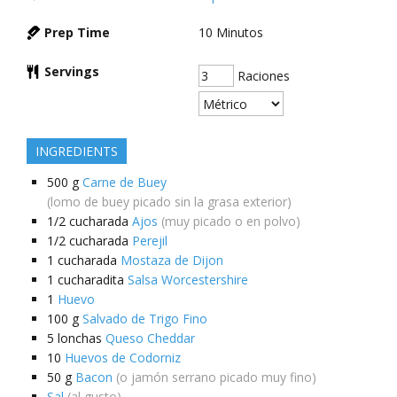
Prep Time
10
Minutos
Servings
Raciones
INGREDIENTS
500
g
Carne de Buey
(lomo de buey picado sin la grasa exterior)
1/2
cucharada
Ajos
(muy picado o en polvo)
1/2
cucharada
Perejil
1
cucharada
Mostaza de Dijon
1
cucharadita
Salsa Worcestershire
1
Huevo
100
g
Salvado de Trigo Fino
5
lonchas
Queso Cheddar
10
Huevos de Codorniz
50
g
Bacon
(o jamón serrano picado muy fino)
Sal
(al gusto)