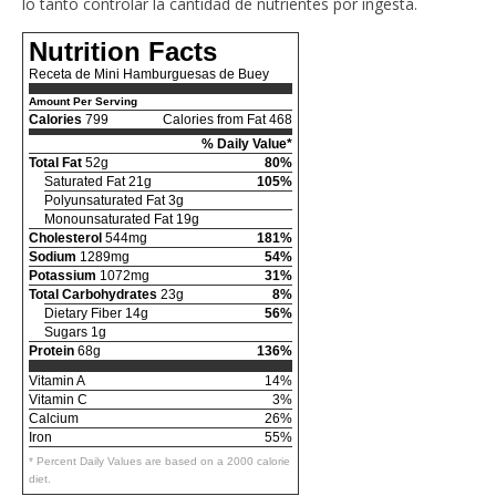
lo tanto controlar la cantidad de nutrientes por ingesta.
Nutrition Facts
Receta de Mini Hamburguesas de Buey
Amount Per Serving
Calories
799
Calories from Fat 468
% Daily Value*
Total Fat
52g
80%
Saturated Fat 21g
105%
Polyunsaturated Fat 3g
Monounsaturated Fat 19g
Cholesterol
544mg
181%
Sodium
1289mg
54%
Potassium
1072mg
31%
Total Carbohydrates
23g
8%
Dietary Fiber 14g
56%
Sugars 1g
Protein
68g
136%
Vitamin A
14%
Vitamin C
3%
Calcium
26%
Iron
55%
* Percent Daily Values are based on a 2000 calorie
diet.