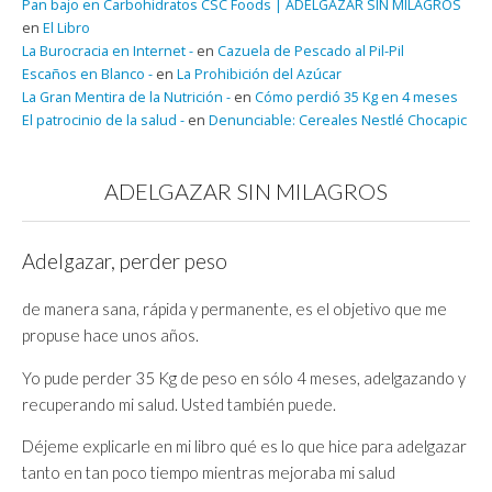
Pan bajo en Carbohidratos CSC Foods | ADELGAZAR SIN MILAGROS
en
El Libro
La Burocracia en Internet -
en
Cazuela de Pescado al Pil-Pil
Escaños en Blanco -
en
La Prohibición del Azúcar
La Gran Mentira de la Nutrición -
en
Cómo perdió 35 Kg en 4 meses
El patrocinio de la salud -
en
Denunciable: Cereales Nestlé Chocapic
ADELGAZAR SIN MILAGROS
Adelgazar, perder peso
de manera sana, rápida y permanente, es el objetivo que me
propuse hace unos años.
Yo pude perder 35 Kg de peso en sólo 4 meses, adelgazando y
recuperando mi salud. Usted también puede.
Déjeme explicarle en mi libro qué es lo que hice para adelgazar
tanto en tan poco tiempo mientras mejoraba mi salud