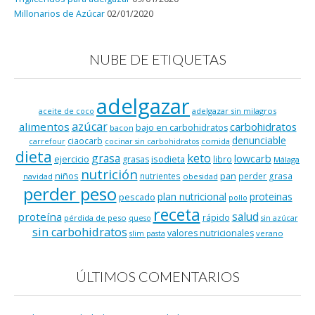
Millonarios de Azúcar
02/01/2020
NUBE DE ETIQUETAS
adelgazar
adelgazar sin milagros
aceite de coco
azúcar
alimentos
carbohidratos
bajo en carbohidratos
bacon
denunciable
ciaocarb
comida
carrefour
cocinar sin carbohidratos
dieta
keto
grasa
lowcarb
ejercicio
isodieta
grasas
libro
Málaga
nutrición
niños
pan
nutrientes
perder grasa
navidad
obesidad
perder peso
plan nutricional
proteinas
pescado
pollo
receta
salud
proteína
rápido
pérdida de peso
queso
sin azúcar
sin carbohidratos
valores nutricionales
verano
slim pasta
ÚLTIMOS COMENTARIOS