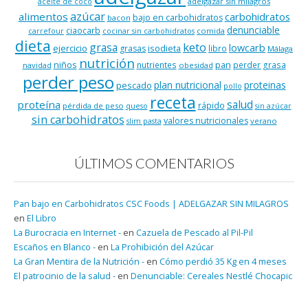
adelgazar sin milagros
aceite de coco
azúcar
alimentos
carbohidratos
bajo en carbohidratos
bacon
denunciable
ciaocarb
comida
carrefour
cocinar sin carbohidratos
dieta
keto
grasa
lowcarb
ejercicio
isodieta
grasas
libro
Málaga
nutrición
niños
pan
nutrientes
perder grasa
navidad
obesidad
perder peso
plan nutricional
proteinas
pescado
pollo
receta
salud
proteína
rápido
pérdida de peso
queso
sin azúcar
sin carbohidratos
valores nutricionales
verano
slim pasta
ÚLTIMOS COMENTARIOS
Pan bajo en Carbohidratos CSC Foods | ADELGAZAR SIN MILAGROS
en
El Libro
La Burocracia en Internet -
en
Cazuela de Pescado al Pil-Pil
Escaños en Blanco -
en
La Prohibición del Azúcar
La Gran Mentira de la Nutrición -
en
Cómo perdió 35 Kg en 4 meses
El patrocinio de la salud -
en
Denunciable: Cereales Nestlé Chocapic