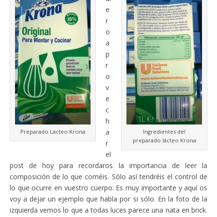
e
r
o
a
p
r
o
v
e
c
h
a
Preparado Lacteo Krona
Ingredientes del
preparado lácteo Krona
r
el
post de hoy para recordaros la importancia de leer la
composición de lo que coméis. Sólo así tendréis el control de
lo que ocurre en vuestro cuerpo. Es muy importante y aquí os
voy a dejar un ejemplo que habla por si sólo. En la foto de la
izquierda vemos lo que a todas luces parece una nata en brick.