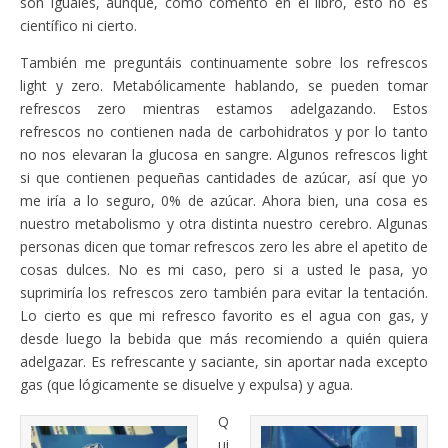
son iguales, aunque, como comento en el libro, esto no es
científico ni cierto.
También me preguntáis continuamente sobre los refrescos
light y zero. Metabólicamente hablando, se pueden tomar
refrescos zero mientras estamos adelgazando. Estos
refrescos no contienen nada de carbohidratos y por lo tanto
no nos elevaran la glucosa en sangre. Algunos refrescos light
si que contienen pequeñas cantidades de azúcar, así que yo
me iría a lo seguro, 0% de azúcar. Ahora bien, una cosa es
nuestro metabolismo y otra distinta nuestro cerebro. Algunas
personas dicen que tomar refrescos zero les abre el apetito de
cosas dulces. No es mi caso, pero si a usted le pasa, yo
suprimiría los refrescos zero también para evitar la tentación.
Lo cierto es que mi refresco favorito es el agua con gas, y
desde luego la bebida que más recomiendo a quién quiera
adelgazar. Es refrescante y saciante, sin aportar nada excepto
gas (que lógicamente se disuelve y expulsa) y agua.
Q
ui