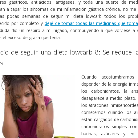
ores gástricos, antiácidos, antigases, y toda una suerte de me
ían a tapar los síntomas de mi inflamación gástrica crónica, no me
 las pocas semanas de seguir mi dieta lowcarb todos los prob
ecido por completo y
dejé de tomar todas las medicinas que toma
 duda dio un respiro a mi hígado, contribuyendo a que volviese a
e el exceso de grasa que tenía.
icio de seguir una dieta lowcarb 8: Se reduce l
a
Cuando acostumbramos
depender de la energía inm
los carbohidratos, la a
desaparece a medio plazo. 
los atracones inmisericorde
cometemos cuando los al
están cargados de carbohid
carbohidratos simples co
harinas, azúcares y en 