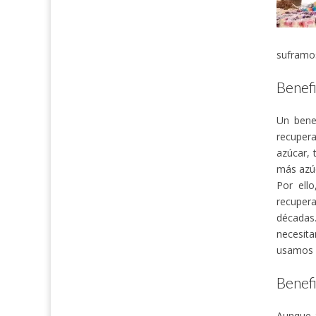
suframos
Benefi
Un benef
recuper
azúcar, 
más azúc
Por ell
recuper
décadas
necesit
usamos a
Benefi
Aunque a