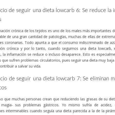
cio de seguir una dieta lowcarb 6: Se reduce la 
s
mación crónica de los tejidos es uno de los males más importantes d
ble de una gran cantidad de patologías, muchas de ellas de extrem
es coronarias. Todo apunta a que el consumo indiscriminado de azú
ción crónica y por lo tanto, cuando seguimos una dieta lowcarb, 
, la inflamación se reduce o incluso desaparece. Esto es especialm
 que sufren problemas circulatorios, pues seguir una dieta muy baja
ontribuir a salvar su vida.
icio de seguir una dieta lowcarb 7: Se eliminan
cos
oso que muchas personas crean que reduciendo las grasas de su di
 magia- sus problemas gástricos. Yo mismo sufría de acidez, 
nes interminables cuando seguía una dieta parecida a la de la pirá