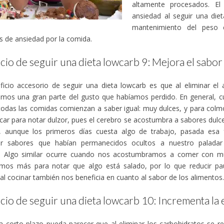
altamente procesados. El 
ansiedad al seguir una diet
mantenimiento del peso c
 de ansiedad por la comida.
cio de seguir una dieta lowcarb 9: Mejora el sabor
icio accesorio de seguir una dieta lowcarb es que al eliminar el 
amos una gran parte del gusto que habíamos perdido. En general, 
todas las comidas comienzan a saber igual: muy dulces, y para col
ar para notar dulzor, pues el cerebro se acostumbra a sabores dulce
o, aunque los primeros días cuesta algo de trabajo, pasada esa f
ar sabores que habían permanecidos ocultos a nuestro paladar
. Algo similar ocurre cuando nos acostumbramos a comer con m
amos más para notar que algo está salado, por lo que reducir pau
l cocinar también nos beneficia en cuanto al sabor de los alimentos.
cio de seguir una dieta lowcarb 10: Incrementa la 
 corto plazo pueda parecer que al eliminar los carbohidratos se re