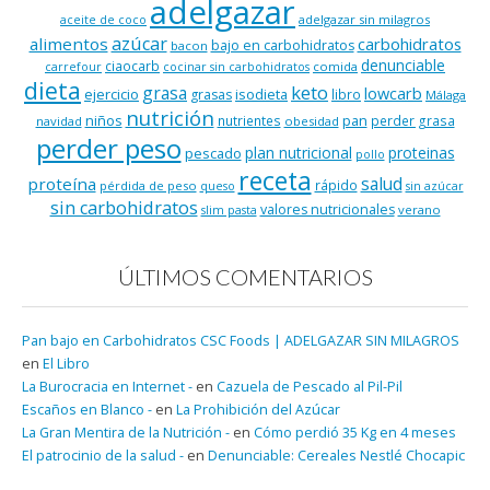
adelgazar
adelgazar sin milagros
aceite de coco
azúcar
alimentos
carbohidratos
bajo en carbohidratos
bacon
denunciable
ciaocarb
comida
carrefour
cocinar sin carbohidratos
dieta
keto
grasa
lowcarb
ejercicio
isodieta
grasas
libro
Málaga
nutrición
niños
pan
nutrientes
perder grasa
navidad
obesidad
perder peso
plan nutricional
proteinas
pescado
pollo
receta
salud
proteína
rápido
pérdida de peso
queso
sin azúcar
sin carbohidratos
valores nutricionales
verano
slim pasta
ÚLTIMOS COMENTARIOS
Pan bajo en Carbohidratos CSC Foods | ADELGAZAR SIN MILAGROS
en
El Libro
La Burocracia en Internet -
en
Cazuela de Pescado al Pil-Pil
Escaños en Blanco -
en
La Prohibición del Azúcar
La Gran Mentira de la Nutrición -
en
Cómo perdió 35 Kg en 4 meses
El patrocinio de la salud -
en
Denunciable: Cereales Nestlé Chocapic