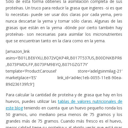
Sólo de esta forma obtienes la asimilación completa de sus
proteínas. Un truco para reducir la grasa que ingieres -si es que
lo necesitas- puede ser usar dos claras por cada yema, pero
nunca descartar la yema y tomar sólo claras. Algunas de las
grasas que están en la yema -dónde por cierto también hay
proteínas- son necesarias para asimilar los micronutrientes
que se encuentran tanto en la clara como en la yema.
[amazon_link
asins=’B01LBE6YXU,B072VQKP4R,B017T537US,B00DNKBPR6
,B073PMDLFP,B073PM9BYQ,B071GZGT7Y’
template=’ProductCarousel’ store=’adelgsinmilag-21′
marketplace=’ES’ link_id=’ad4ec1eb-0055-11e8-90ea-
89d236139fc9′]
Para calcular la cantidad de proteína y de grasa que hay en los
huevos, puedes utilizar las
tablas de valores nutricionales de
este blog
teniendo en cuenta que un huevo pequeño ronda los
50 gramos, uno mediano pesa menos de 75 gramos y los
grandes más de 75 gramos. Cuando más fresco es el huevo,
mejor calidad tiene su proteína y al abrirlo verás que está mas