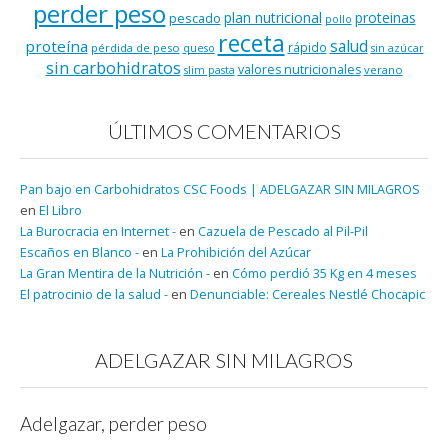
perder peso
plan nutricional
proteinas
pescado
pollo
receta
salud
proteína
rápido
pérdida de peso
queso
sin azúcar
sin carbohidratos
valores nutricionales
verano
slim pasta
ÚLTIMOS COMENTARIOS
Pan bajo en Carbohidratos CSC Foods | ADELGAZAR SIN MILAGROS
en
El Libro
La Burocracia en Internet -
en
Cazuela de Pescado al Pil-Pil
Escaños en Blanco -
en
La Prohibición del Azúcar
La Gran Mentira de la Nutrición -
en
Cómo perdió 35 Kg en 4 meses
El patrocinio de la salud -
en
Denunciable: Cereales Nestlé Chocapic
ADELGAZAR SIN MILAGROS
Adelgazar, perder peso