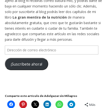
ajeno al blog ni recibirás correo basura mío, y podrás darte de
baja en cualquier momento haciendo un sólo clic. Además,
solo por suscribirte al blog podrás leer dos capítulos de mi
libro
La gran mentira de la nutrición
de manera
absolutamente gratuita, que creo que te gustarán bastante si
tienes interés en cuidarte o cuidar de tu familia. También te
agradezco que compartas este artículo en las redes sociales
para darle difusión y llegar a más personas.
Dirección
de
correo
¡Suscríbete ahora!
electrónico
Comparte este artículo de Adelgazar sin Milagros
Más