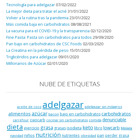
Tecnología para adelgazar
07/02/2022
La mejor dieta para tratar el acné
31/01/2022
Volver a la rutina tras la pandemia
23/01/2022
Más comida baja en carbohidratos
08/08/2021
La vacuna para el COVID-19 y la transparencia
02/12/2020
Fine Pasta: Pasta sin carbohidratos para todos
29/09/2020
Pan bajo en carbohidratos de CSC Foods
02/03/2020
La Creatina en la pérdida de peso
15/01/2020
Triglicéridos para adelgazar
09/01/2020
Millonarios de Azúcar
02/01/2020
NUBE DE ETIQUETAS
adelgazar
adelgazar sin milagros
aceite de coco
azúcar
alimentos
carbohidratos
bajo en carbohidratos
bacon
denunciable
ciaocarb
comida
carrefour
cocinar sin carbohidratos
dieta
keto
grasa
lowcarb
ejercicio
isodieta
grasas
libro
Málaga
nutrición
niños
pan
nutrientes
perder grasa
navidad
obesidad