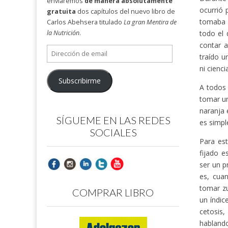
enviaremos
de manera absolutamente
ocurrió 
gratuita
dos capítulos del nuevo libro de
tomaba 
Carlos Abehsera titulado
La gran Mentira de
todo el 
la Nutrición
.
contar 
Dirección
traído u
de
ni cienci
email
Subscribirme
A todos
tomar u
naranja 
SÍGUEME EN LAS REDES
es simpl
SOCIALES
Para es
fijado e
ser un p
es, cua
tomar zu
COMPRAR LIBRO
un índic
cetosis,
hablando