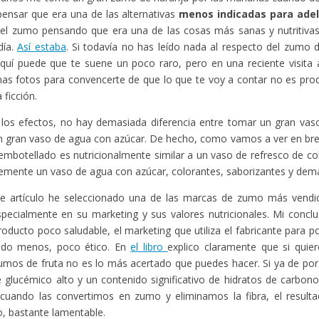
pensar que era una de las alternativas
menos indicadas para ade
el zumo pensando que era una de las cosas más sanas y nutritiva
día.
Así estaba
. Si todavía no has leído nada al respecto del zumo 
aquí puede que te suene un poco raro, pero en una reciente visit
nas fotos para convencerte de que lo que te voy a contar no es pro
a ficción.
 los efectos, no hay demasiada diferencia entre tomar un gran va
n gran vaso de agua con azúcar. De hecho, como vamos a ver en br
embotellado es nutricionalmente similar a un vaso de refresco de col
emente un vaso de agua con azúcar, colorantes, saborizantes y dem
te artículo he seleccionado una de las marcas de zumo más vend
specialmente en su marketing y sus valores nutricionales. Mi conc
roducto poco saludable, el marketing que utiliza el fabricante para 
ndo menos, poco ético. En
el libro
explico claramente que si quier
mos de fruta no es lo más acertado que puedes hacer. Si ya de por 
e glucémico alto y un contenido significativo de hidratos de carbon
 cuando las convertimos en zumo y eliminamos la fibra, el resulta
, bastante lamentable.