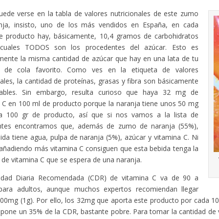
de verse en la tabla de valores nutricionales de este zumo
nja, insisto, uno de los más vendidos en España, en cada
e producto hay, básicamente, 10,4 gramos de carbohidratos
cuales TODOS son los procedentes del azúcar. Esto es
mente la misma cantidad de azúcar que hay en una lata de tu
o de cola favorito. Como ves en la etiqueta de valores
nales, la cantidad de proteínas, grasas y fibra son básicamente
iables. Sin embargo, resulta curioso que haya 32 mg de
 C en 100 ml de producto porque la naranja tiene unos 50 mg
a 100 gr de producto, así que si nos vamos a la lista de
entes encontramos que, además de zumo de naranja (55%),
ida tiene agua, pulpa de naranja (5%), azúcar y vitamina C. Ni
 añadiendo más vitamina C consiguen que esta bebida tenga la
 de vitamina C que se espera de una naranja.
idad Diaria Recomendada (CDR) de vitamina C va de 90 a
ara adultos, aunque muchos expertos recomiendan llegar
00mg (1g). Por ello, los 32mg que aporta este producto por cada 10
pone un 35% de la CDR, bastante pobre. Para tomar la cantidad de