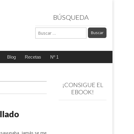
BÚSQUEDA
Buscar:
Blog
Recetas
Nº 1
¡CONSIGUE EL
EBOOK!
llado
esayunaba. Jamás se me