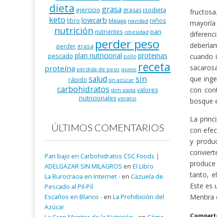
dieta
grasa
ejercicio
isodieta
grasas
fructosa
keto
lowcarb
niños
libro
Málaga
navidad
mayoría
nutrición
pan
nutrientes
obesidad
diferenc
perder peso
debería
perder grasa
plan nutricional
proteinas
pescado
cuando i
pollo
receta
sacarosa
proteína
pérdida de peso
queso
salud
sin
que inge
rápido
sin azúcar
carbohidratos
con cont
valores
slim pasta
nutricionales
verano
bosque e
La princ
ÚLTIMOS COMENTARIOS
con efec
y produc
convier
Pan bajo en Carbohidratos CSC Foods |
produce 
ADELGAZAR SIN MILAGROS
en
El Libro
tanto, 
La Burocracia en Internet -
en
Cazuela de
Este es 
Pescado al Pil-Pil
Mentira 
Escaños en Blanco -
en
La Prohibición del
Azúcar
Comparte