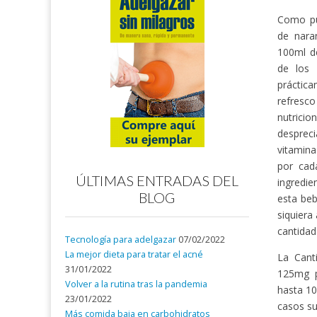
Como pue
de nara
100ml d
de los 
práctica
refresc
nutricio
desprec
vitamina
por cad
ÚLTIMAS ENTRADAS DEL
ingredi
BLOG
esta beb
siquiera
cantidad
Tecnología para adelgazar
07/02/2022
La mejor dieta para tratar el acné
La Cant
31/01/2022
125mg p
Volver a la rutina tras la pandemia
hasta 10
23/01/2022
casos su
Más comida baja en carbohidratos