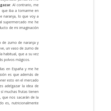
lgazar
. Al contrario, me
s que iba a tomarme en
de naranja, lo que voy a
a al supermercado me he
ducto de mi imaginación
so de zumo de naranja y
eve, un vaso de zumo de
a habitual, que a su vez
ás polvos mágicos.
idas en España y me he
lusión es que además de
poner esto en el mercado
es adelgazar la idea de
sí muchas frutas tienen
o, que nos sacarán de la
do es, nutricionalmente