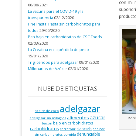
con mi 
08/08/2021
supondrí
La vacuna para el COVID-19 y la
producto
transparencia
02/12/2020
Fine Pasta: Pasta sin carbohidratos para
todos
29/09/2020
Pan bajo en carbohidratos de CSC Foods
02/03/2020
La Creatina en la pérdida de peso
15/01/2020
Triglicéridos para adelgazar
09/01/2020
Millonarios de Azúcar
02/01/2020
NUBE DE ETIQUETAS
adelgazar
aceite de coco
azúcar
alimentos
Bote
adelgazar sin milagros
bajo en carbohidratos
bacon
carbohidratos
ciaocarb
carrefour
cocinar
denunciable
comida
sin carbohidratos