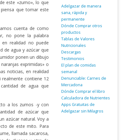
 de este «zumo», lo que
Adelgazar de manera
n piensa que tomar este
sana, rápida y
permanente
Dónde Comprar otros
 damos cuenta de como
productos
r, no pone la palabra
Tablas de Valores
 en realidad no puede
Nutricionales
ad de agua y azúcar que
Descargas
sumidor ponen un dibujo
Testimonios
 naranjas exprimidas» o
El plan de comidas
s noticias, en realidad
semanal
Denunciable: Carnes de
si realmente contiene 12
Mercadona
a cantidad de agua que
Dónde Comprar el libro
Calculadora de Nutrientes
cto a los zumos -y con
Apps Gratuitas de
Adelgazar sin Milagros
cantidad de azúcar que
un azúcar natural. Voy a
ecto de este mito. Para
ume, llamada sacarosa,