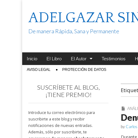
ADELGAZAR SI
De manera Rápida, Sana y Permanente
Main
Skip
Inicio
El Libro
El Autor
Testimonios
H
menu
to
Sub
AVISO LEGAL
PROTECCIÓN DE DATOS
content
menu
SUSCRÍBETE AL BLOG,
Etique
¡TIENE PREMIO!
ANÁLI
Introduce tu correo electrónico para
Den
suscribirte a este blog y recibir
notificaciones de nuevas entradas.
by
Carlos
Además, sólo por suscribirte, te
Durante