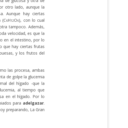
na de glucosa y otra de
or otro lado, aunque la
sa. Aunque hay ciertas
a (C
H
O
), con lo cual
6
12
6
 otra tampoco. Además,
da velocidad, es que la
en el intestino, por lo
to que hay ciertas frutas
uesas, y los frutos del
ismo las procesa, ambas
ta de golpe la glucemia
rmal del hígado -que la
lucemia, al tiempo que
sa en el hígado. Por lo
opiados para
adelgazar
.
stoy preparando, La Gran