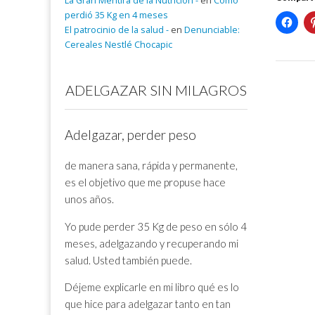
La Gran Mentira de la Nutrición -
en
Cómo
perdió 35 Kg en 4 meses
El patrocinio de la salud -
en
Denunciable:
Cereales Nestlé Chocapic
ADELGAZAR SIN MILAGROS
Adelgazar, perder peso
de manera sana, rápida y permanente,
es el objetivo que me propuse hace
unos años.
Yo pude perder 35 Kg de peso en sólo 4
meses, adelgazando y recuperando mi
salud. Usted también puede.
Déjeme explicarle en mi libro qué es lo
que hice para adelgazar tanto en tan