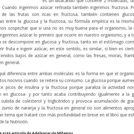
es un disacárido que contiene 2 moléculas, u
. Cuando ingerimos azúcar refinada también ingerimos fructosa. P
 de las frutas son ricas en fructosa, también contienen gluco
ias entre la glucosa y la fructosa, su fórmula empírica es la mism
mos sospechar que si una no es muy buena para el organismo, la
ngerimos azúcar lo primero que ocurre en nuestro organismo, y a to
 se descompone en glucosa y fructosa, tanto en el estómago como 
rir fruta e ingerir azúcar, en este sentido, es similar, si bien es cier
enidos bajos de azúcar en general, como las fresas, moras, framb
n general.
ipal diferencia entre ambas moléculas es la forma en que el organ
tos nocivos cuando se reitera su consumo. La glucosa porque aumen
e picos de insulina y la fructosa porque paraliza la actividad no
te en glucosa- y por tanto acaba contribuyendo igualmente a la g
subida de colesterol y triglicéridos y provoca acumulación de gra
el zumo de naranja y la fructosa en general no son alimentos apr
un tema que trataré con más profundidad en breve en el libro que e
de la Nutrición.
 este artículo de Adelgazar sin Milagros