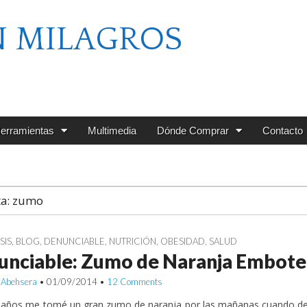
N MILAGROS
erramientas
Multimedia
Dónde Comprar
Contacto
ta:
zumo
SIS
,
BLOG
,
DENUNCIABLE
,
NUTRICIÓN
,
OBESIDAD
,
SALUD
unciable: Zumo de Naranja Embote
 Abehsera
•
01/09/2014
•
12 Comments
 años me tomé un gran zumo de naranja por las mañanas cuando d