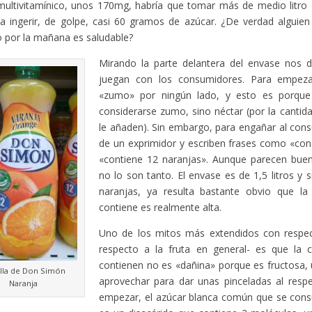
multivitamínico, unos 170mg, habría que tomar más de medio litro
a ingerir, de golpe, casi 60 gramos de azúcar. ¿De verdad alguie
 por la mañana es saludable?
Mirando la parte delantera del envase nos
juegan con los consumidores. Para empeza
«zumo» por ningún lado, y esto es porque
considerarse zumo, sino néctar (por la cantid
le añaden). Sin embargo, para engañar al con
de un exprimidor y escriben frases como «con
«contiene 12 naranjas». Aunque parecen buena
no lo son tanto. El envase es de 1,5 litros y 
naranjas, ya resulta bastante obvio que l
contiene es realmente alta.
Uno de los mitos más extendidos con respe
respecto a la fruta en general- es que la 
contienen no es «dañina» porque es fructosa, 
lla de Don Simón
aprovechar para dar unas pinceladas al resp
Naranja
empezar, el azúcar blanca común que se cons