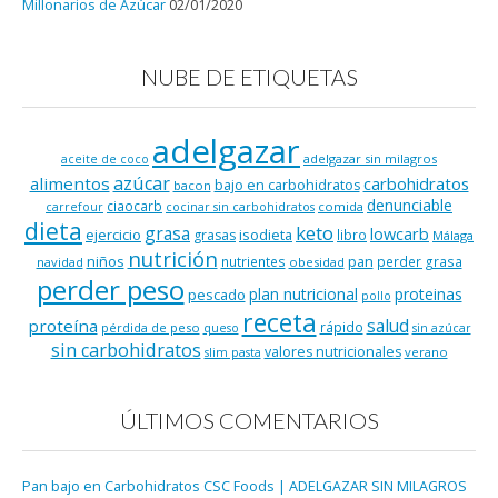
Millonarios de Azúcar
02/01/2020
NUBE DE ETIQUETAS
adelgazar
adelgazar sin milagros
aceite de coco
azúcar
alimentos
carbohidratos
bajo en carbohidratos
bacon
denunciable
ciaocarb
comida
carrefour
cocinar sin carbohidratos
dieta
keto
grasa
lowcarb
ejercicio
isodieta
grasas
libro
Málaga
nutrición
niños
pan
nutrientes
perder grasa
navidad
obesidad
perder peso
plan nutricional
proteinas
pescado
pollo
receta
salud
proteína
rápido
pérdida de peso
queso
sin azúcar
sin carbohidratos
valores nutricionales
verano
slim pasta
ÚLTIMOS COMENTARIOS
Pan bajo en Carbohidratos CSC Foods | ADELGAZAR SIN MILAGROS