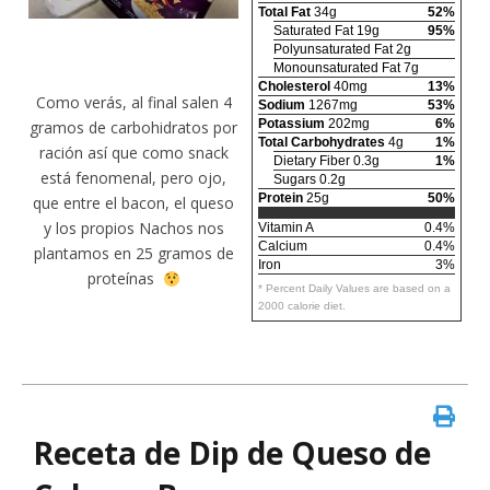
Total Fat
34g
52%
Saturated Fat 19g
95%
Polyunsaturated Fat 2g
Monounsaturated Fat 7g
Cholesterol
40mg
13%
Como verás, al final salen 4
Sodium
1267mg
53%
Potassium
202mg
6%
gramos de carbohidratos por
Total Carbohydrates
4g
1%
ración así que como snack
Dietary Fiber 0.3g
1%
está fenomenal, pero ojo,
Sugars 0.2g
Protein
25g
50%
que entre el bacon, el queso
y los propios Nachos nos
Vitamin A
0.4%
Calcium
0.4%
plantamos en 25 gramos de
Iron
3%
proteínas
* Percent Daily Values are based on a
2000 calorie diet.
Receta de Dip de Queso de