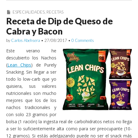
ESPECIALIDADES
,
RECETAS
Receta de Dip de Queso de
Cabra y Bacon
by
Carlos Abehsera
•
27/08/2017
•
0 Comments
Este verano he
descubierto los Nachos
(
Lean Chips
) de Purely
Snacking. Sin llegar a ser
todo lo low-carb que yo
quisiera, sus valores
nutricionales son mucho
mejores que los de los
nachos tradicionales y
con solo 23 gramos por
bolsa (1 ración) la ingesta real de carbohidratos netos no llega
a ser lo suficientemente alta como para ser preocupante (10-
12 gramos). Si estás adelgazando puede no ser el snack más