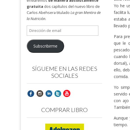
enviaremos
de manera absolutamente
Yo he u
gratuita
dos capítulos del nuevo libro de
facilita
Carlos Abehsera titulado
La gran Mentira de
estaba 
la Nutrición
.
llevado 
Dirección
de
Para pre
email
que le q
Subscribirme
pescado,
cuando 
dorsal),
SÍGUEME EN LAS REDES
ello, de
SOCIALES
comida.
Yo simp
servido 
con ajo
También
COMPRAR LIBRO
Aunque 
tiempo.