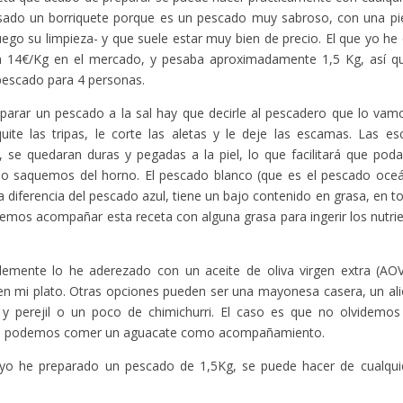
sado un borriquete porque es un pescado muy sabroso, con una pie
 luego su limpieza- y que suele estar muy bien de precio. El que yo
a 14€/Kg en el mercado, y pesaba aproximadamente 1,5 Kg, así 
pescado para 4 personas.
parar un pescado a la sal hay que decirle al pescadero que lo vamo
uite las tripas, le corte las aletas y le deje las escamas. Las es
 se quedaran duras y pegadas a la piel, lo que facilitará que poda
lo saquemos del horno. El pescado blanco (que es el pescado oceá
 a diferencia del pescado azul, tiene un bajo contenido en grasa, en 
bemos acompañar esta receta con alguna grasa para ingerir los nutri
lemente lo he aderezado con un aceite de oliva virgen extra (AO
en mi plato. Otras opciones pueden ser una mayonesa casera, un ali
 y perejil o un poco de chimichurri. El caso es que no olvidemos
 podemos comer un aguacate como acompañamiento.
yo he preparado un pescado de 1,5Kg, se puede hacer de cualqui