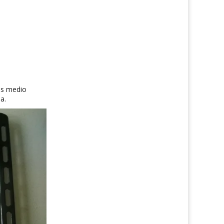
os medio
a.