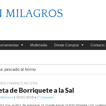
N MILAGROS
erramientas
Multimedia
Dónde Comprar
Contacto
ta:
pescado al horno
ADO Y MARISCO
,
RECETAS
ta de Borriquete a la Sal
 Abehsera
•
10/01/2018
•
2 Comments
eta que acabo de preparar se puede hacer prácticamente con cualqu