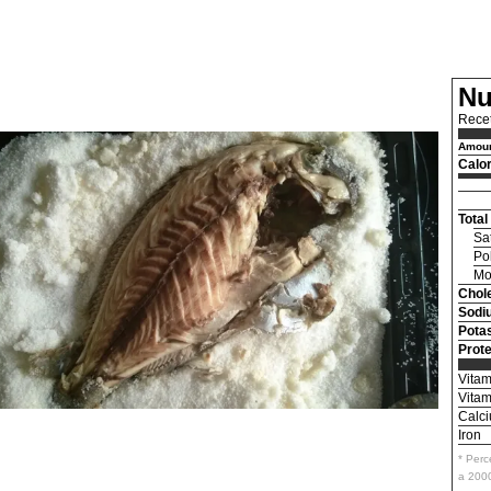
Nu
Recet
Amoun
Calor
Total
Sa
Po
Mo
Chole
Sodi
Pota
Prote
Vitam
Vitam
Calc
Iron
* Perc
a 2000