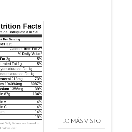
trition Facts
a de Borriquete a la Sal
t Per Serving
ies
315
Calories from Fat 27
% Daily Value*
 Fat
3g
5%
turated Fat 1g
5%
lyunsaturated Fat 1g
nounsaturated Fat 1g
sterol
218mg
73%
um
194094mg
8087%
ssium
1356mg
39%
in
67g
134%
in A
4%
in C
4%
ium
14%
18%
LO MÁS VISTO
ent Daily Values are based on
 calorie diet.