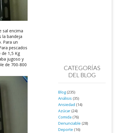
e sal encima
s la bandeja
o. Para un
 Para pescados
e de 1,5 Kg
aba jugoso y
ble de 700-800
CATEGORÍAS
DEL BLOG
Blog
(235)
Análisis
(35)
Ansiedad
(14)
Azúcar
(24)
Comida
(76)
Denunciable
(28)
Deporte
(16)