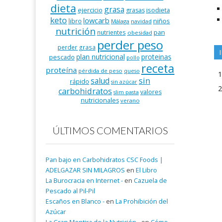
dieta
grasa
ejercicio
isodieta
grasas
keto
lowcarb
niños
libro
Málaga
navidad
nutrición
pan
nutrientes
obesidad
perder peso
perder grasa
plan nutricional
proteinas
pescado
pollo
receta
proteína
pérdida de peso
queso
salud
sin
rápido
sin azúcar
carbohidratos
valores
slim pasta
nutricionales
verano
ÚLTIMOS COMENTARIOS
Pan bajo en Carbohidratos CSC Foods |
ADELGAZAR SIN MILAGROS
en
El Libro
La Burocracia en Internet -
en
Cazuela de
Pescado al Pil-Pil
Escaños en Blanco -
en
La Prohibición del
Azúcar