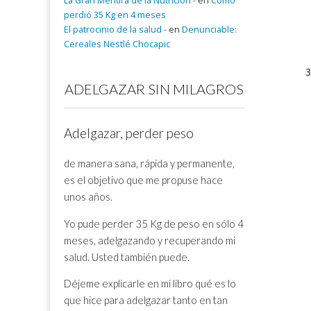
La Gran Mentira de la Nutrición -
en
Cómo
perdió 35 Kg en 4 meses
El patrocinio de la salud -
en
Denunciable:
Cereales Nestlé Chocapic
ADELGAZAR SIN MILAGROS
Adelgazar, perder peso
de manera sana, rápida y permanente,
es el objetivo que me propuse hace
unos años.
Yo pude perder 35 Kg de peso en sólo 4
meses, adelgazando y recuperando mi
salud. Usted también puede.
Déjeme explicarle en mi libro qué es lo
que hice para adelgazar tanto en tan