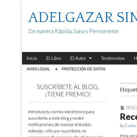
ADELGAZAR SI
De manera Rápida, Sana y Permanente
Main
Skip
Inicio
El Libro
El Autor
Testimonios
H
menu
to
Sub
AVISO LEGAL
PROTECCIÓN DE DATOS
content
menu
SUSCRÍBETE AL BLOG,
Etique
¡TIENE PREMIO!
PESC
Introduce tu correo electrónico para
Rece
suscribirte a este blog y recibir
notificaciones de nuevas entradas.
by
Carlos
Además, sólo por suscribirte, te
Esta rec