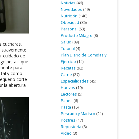
Noticias
(46)
Novedades
(49)
Nutrición
(140)
Obesidad
(86)
Personal
(53)
Producto Milagro
(8)
Salud
(89)
s cucharas,
Tutorial
(4)
os suavemente
Plan Diario de Comidas y
r cuidado de
 golpe, así que
Ejercicio
(14)
amente para
Recetas
(92)
o tal y como
Carne
(27)
 pequeño corte
Especialidades
(45)
r la abertura
Huevos
(10)
.
Lectores
(5)
Panes
(6)
Pasta
(16)
Pescado y Marisco
(21)
Postres
(17)
Repostería
(8)
Vídeo
(3)