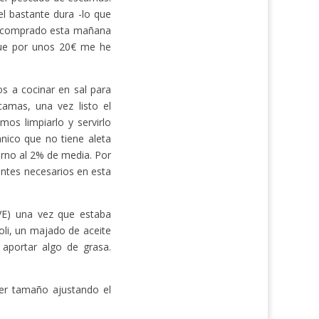
l bastante dura -lo que
 he comprado esta mañana
que por unos 20€ me he
s a cocinar en sal para
camas, una vez listo el
mos limpiarlo y servirlo
nico que no tiene aleta
torno al 2% de media. Por
entes necesarios en esta
VE) una vez que estaba
oli, un majado de aceite
 aportar algo de grasa.
er tamaño ajustando el