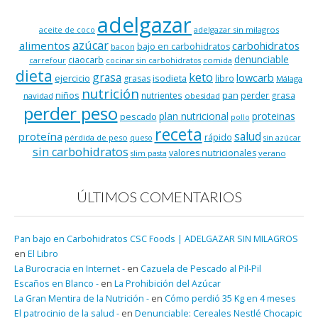
adelgazar
adelgazar sin milagros
aceite de coco
azúcar
alimentos
carbohidratos
bajo en carbohidratos
bacon
denunciable
ciaocarb
comida
carrefour
cocinar sin carbohidratos
dieta
keto
grasa
lowcarb
ejercicio
isodieta
grasas
libro
Málaga
nutrición
niños
pan
nutrientes
perder grasa
navidad
obesidad
perder peso
plan nutricional
proteinas
pescado
pollo
receta
salud
proteína
rápido
pérdida de peso
queso
sin azúcar
sin carbohidratos
valores nutricionales
verano
slim pasta
ÚLTIMOS COMENTARIOS
Pan bajo en Carbohidratos CSC Foods | ADELGAZAR SIN MILAGROS
en
El Libro
La Burocracia en Internet -
en
Cazuela de Pescado al Pil-Pil
Escaños en Blanco -
en
La Prohibición del Azúcar
La Gran Mentira de la Nutrición -
en
Cómo perdió 35 Kg en 4 meses
El patrocinio de la salud -
en
Denunciable: Cereales Nestlé Chocapic