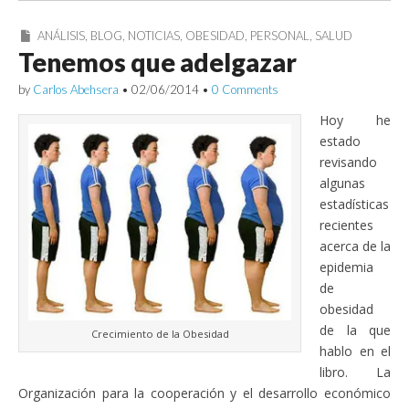
ANÁLISIS
,
BLOG
,
NOTICIAS
,
OBESIDAD
,
PERSONAL
,
SALUD
Tenemos que adelgazar
by
Carlos Abehsera
•
02/06/2014
•
0 Comments
Hoy he
estado
revisando
algunas
estadísticas
recientes
acerca de la
epidemia
de
obesidad
de la que
Crecimiento de la Obesidad
hablo en el
libro. La
Organización para la cooperación y el desarrollo económico