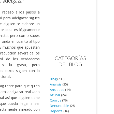
a adelgazar
lo repaso a los pasos a
ú para adelgazar sigues
e alguien te elabore un
jor idea es lógicamente
ionista, pero como sabes
 onda en cuanto al tipo
ay muchos que apuestan
reducción severa de los
CATEGORÍAS
rol de los verdaderos
DEL BLOG
na y la grasa, pero
s otros siguen con la
icional.
Blog
(235)
Análisis
(35)
iguiente para que quién
Ansiedad
(14)
ara adelgazar realizado
Azúcar
(24)
al así que alguien tiene
Comida
(76)
que pueda llegar a ser
Denunciable
(28)
fectamente alineado con
Deporte
(16)