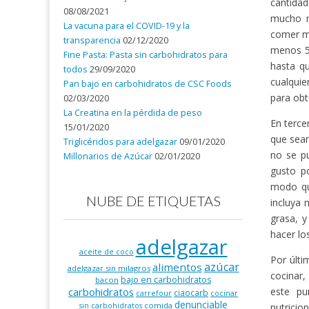
cantidad
08/08/2021
mucho m
La vacuna para el COVID-19 y la
comer má
transparencia
02/12/2020
menos 5 
Fine Pasta: Pasta sin carbohidratos para
hasta q
todos
29/09/2020
cualquie
Pan bajo en carbohidratos de CSC Foods
para obt
02/03/2020
La Creatina en la pérdida de peso
En terce
15/01/2020
que sean
Triglicéridos para adelgazar
09/01/2020
no se p
Millonarios de Azúcar
02/01/2020
gusto p
modo qu
NUBE DE ETIQUETAS
incluya 
grasa, y
hacer lo
adelgazar
aceite de coco
Por últi
azúcar
alimentos
adelgazar sin milagros
cocinar,
bajo en carbohidratos
bacon
este pu
carbohidratos
ciaocarb
carrefour
cocinar
denunciable
comida
nutrici
sin carbohidratos