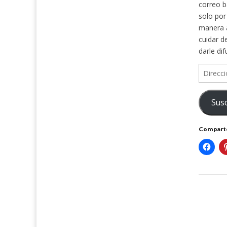
correo b
solo por
manera a
cuidar d
darle di
Direcció
de
correo
Susc
electrón
Comparte