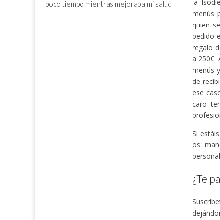
la Isod
poco tiempo mientras mejoraba mi salud
menús pe
quien se
pedido 
regalo d
a 250€. 
menús y 
de recib
ese caso
caro te
profesio
Si estái
os mand
personal
¿Te pa
Suscríbe
dejándom