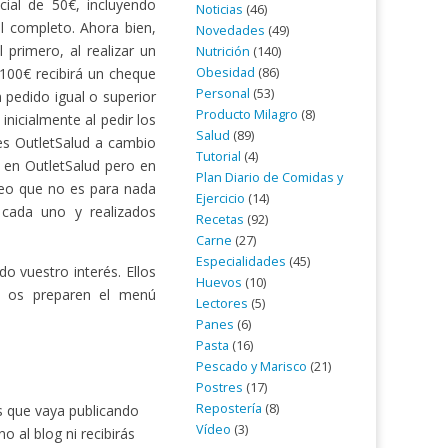
cial de 50€, incluyendo
Noticias
(46)
l completo. Ahora bien,
Novedades
(49)
 primero, al realizar un
Nutrición
(140)
Obesidad
(86)
 100€ recibirá un cheque
Personal
(53)
 pedido igual o superior
Producto Milagro
(8)
inicialmente al pedir los
Salud
(89)
 es OutletSalud a cambio
Tutorial
(4)
a en OutletSalud pero en
Plan Diario de Comidas y
creo que no es para nada
Ejercicio
(14)
 cada uno y realizados
Recetas
(92)
Carne
(27)
Especialidades
(45)
do vuestro interés. Ellos
Huevos
(10)
e os preparen el menú
Lectores
(5)
Panes
(6)
Pasta
(16)
Pescado y Marisco
(21)
Postres
(17)
Repostería
(8)
os que vaya publicando
Vídeo
(3)
 al blog ni recibirás