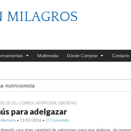
N MILAGROS
erramientas
Multimedia
Dónde Comprar
Contacto
ta:
nutricionista
SIS
,
BLOG
,
COMIDA
,
NUTRICIÓN
,
OBESIDAD
ús para adelgazar
 Abehsera
•
11/01/2016
•
27 Comments
cibiendo una gran cantidad de peticiones para que elabore, de mane