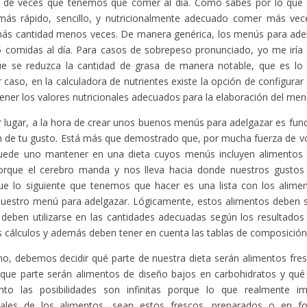
 de veces que tenemos que comer al día. Como sabes por lo que ha
ás rápido, sencillo, y nutricionalmente adecuado comer más ve
s cantidad menos veces. De manera genérica, los menús para adelga
comidas al día. Para casos de sobrepeso pronunciado, yo me iría 
ue se reduzca la cantidad de grasa de manera notable, que es lo
r caso, en la calculadora de nutrientes existe la opción de configurar
ener los valores nutricionales adecuados para la elaboración del men
r lugar, a la hora de crear unos buenos menús para adelgazar es fu
 de tu gusto. Está más que demostrado que, por mucha fuerza de vo
uede uno mantener en una dieta cuyos menús incluyen alimentos
orque el cerebro manda y nos lleva hacia donde nuestros gustos 
e lo siguiente que tenemos que hacer es una lista con los alim
nuestro menú para adelgazar. Lógicamente, estos alimentos deben se
 deben utilizarse en las cantidades adecuadas según los resultados
s cálculos y además deben tener en cuenta las tablas de composición
mo, debemos decidir qué parte de nuestra dieta serán alimentos fr
 que parte serán alimentos de diseño bajos en carbohidratos y qué 
nto las posibilidades son infinitas porque lo que realmente i
onales de los alimentos, sean estos frescos, preparados o en f