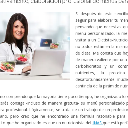
ativamente, elaboración profesional de menús par
Si después de este sencil
seguir para elaborar tu men
pensando que necesitas qu
menú personalizado, la me
visitar a un Dietista-Nutric
no todos están en la misma
de dieta. Me consta que h
de manera valiente por una 
carbohidratos y un cont
nutrientes, la proteí
desafortunadamente mucho
cantinela de la pirámide nutr
o comprendo que la mayoría tiene poco tiempo, he organizado lo s
terés consiga -incluso de manera gratuita- su menú personalizado p
a profesional. Lógicamente, se trata de un trabajo de un profesion
arlo, pero creo que he encontrado una fórmula razonable para 
. Lo que he organizado es que un nutricionista del
INAS
que está per