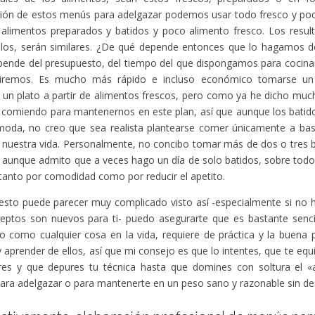
ción de estos menús para adelgazar podemos usar todo fresco y p
limentos preparados y batidos y poco alimento fresco. Los result
culos, serán similares. ¿De qué depende entonces que lo hagamos 
ende del presupuesto, del tiempo del que dispongamos para cocinar
iremos. Es mucho más rápido e incluso económico tomarse un
 un plato a partir de alimentos frescos, pero como ya he dicho mu
r comiendo para mantenernos en este plan, así que aunque los bati
oda, no creo que sea realista plantearse comer únicamente a base
 nuestra vida. Personalmente, no concibo tomar más de dos o tres b
, aunque admito que a veces hago un día de solo batidos, sobre tod
tanto por comodidad como por reducir el apetito.
sto puede parecer muy complicado visto así -especialmente si no ha
eptos son nuevos para ti- puedo asegurarte que es bastante sencill
ro como cualquier cosa en la vida, requiere de práctica y la buena 
y aprender de ellos, así que mi consejo es que lo intentes, que te eq
ores y que depures tu técnica hasta que domines con soltura el «
ra adelgazar o para mantenerte en un peso sano y razonable sin des