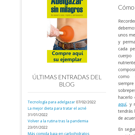
Cómo 
Record
debemos
unos me
y perma
cada pe
cuerpo
nutrie
composic
ÚLTIMAS ENTRADAS DEL
como c
siempre
BLOG
sobrepe
hacerlo 
Tecnología para adelgazar
07/02/2022
aquí
, y 
La mejor dieta para tratar el acné
tendrás 
31/01/2022
de acuer
Volver a la rutina tras la pandemia
23/01/2022
En segu
Más comida baja en carbohidratos