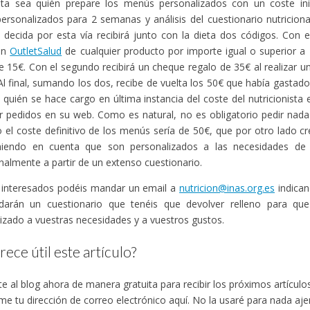
ieta sea quién prepare los menús personalizados con un coste ini
rsonalizados para 2 semanas y análisis del cuestionario nutriciona
 decida por esta vía recibirá junto con la dieta dos códigos. Con el
en
OutletSalud
de cualquier producto por importe igual o superior a
e 15€. Con el segundo recibirá un cheque regalo de 35€ al realizar un
Al final, sumando los dos, recibe de vuelta los 50€ que había gastado 
quién se hace cargo en última instancia del coste del nutricionista
ir pedidos en su web. Como es natural, no es obligatorio pedir nad
 el coste definitivo de los menús sería de 50€, que por otro lado 
niendo en cuenta que son personalizados a las necesidades de
nalmente a partir de un extenso cuestionario.
s interesados podéis mandar un email a
nutricion@inas.org.es
indican
arán un cuestionario que tenéis que devolver relleno para qu
izado a vuestras necesidades y a vuestros gustos.
rece útil este artículo?
te al blog ahora de manera gratuita para recibir los próximos artícul
e tu dirección de correo electrónico aquí. No la usaré para nada ajeno