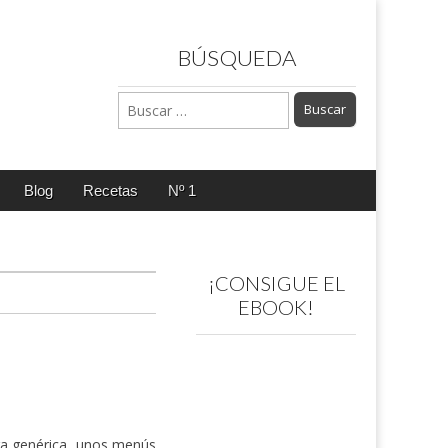
BÚSQUEDA
Buscar:
Blog
Recetas
Nº 1
¡CONSIGUE EL
EBOOK!
ra genérica, unos menús