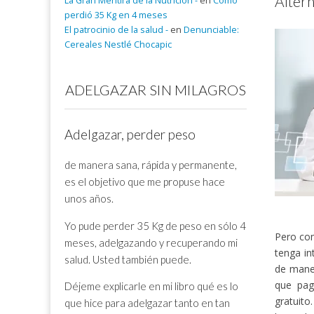
Altern
La Gran Mentira de la Nutrición -
en
Cómo
perdió 35 Kg en 4 meses
El patrocinio de la salud -
en
Denunciable:
Cereales Nestlé Chocapic
ADELGAZAR SIN MILAGROS
Adelgazar, perder peso
de manera sana, rápida y permanente,
es el objetivo que me propuse hace
unos años.
Yo pude perder 35 Kg de peso en sólo 4
Pero com
meses, adelgazando y recuperando mi
tenga in
salud. Usted también puede.
de maner
que pag
Déjeme explicarle en mi libro qué es lo
gratuito
que hice para adelgazar tanto en tan