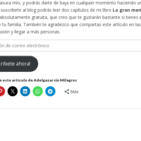
asura mío, y podrás darte de baja en cualquier momento haciendo un
 suscribirte al blog podrás leer dos capítulos de mi libro
La gran ment
bsolutamente gratuita, que creo que te gustarán bastante si tienes i
e tu familia. También te agradezco que compartas este artículo en las
fusión y llegar a más personas.
n
ríbete ahora!
ico
 este artículo de Adelgazar sin Milagros
Más