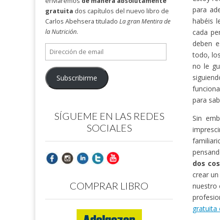
enviaremos
de manera absolutamente
para ade
gratuita
dos capítulos del nuevo libro de
habéis l
Carlos Abehsera titulado
La gran Mentira de
cada pe
la Nutrición
.
deben es
Dirección
todo, lo
de
no le g
email
siguiend
Subscribirme
funcion
para sab
SÍGUEME EN LAS REDES
Sin emb
SOCIALES
impresci
familiar
pensando
dos cos
crear un
COMPRAR LIBRO
nuestro 
profesio
gratuita