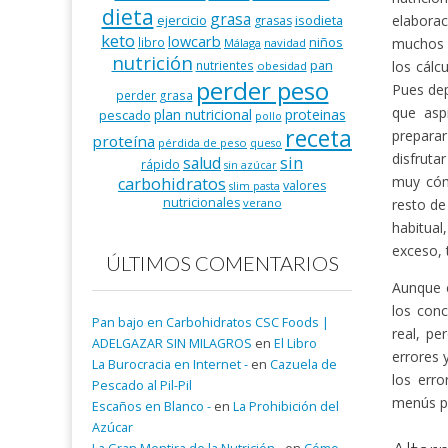
dieta
grasa
elabora
ejercicio
isodieta
grasas
keto
lowcarb
niños
muchos a
libro
Málaga
navidad
nutrición
pan
los cál
nutrientes
obesidad
perder peso
Pues dep
perder grasa
que asp
plan nutricional
proteinas
pescado
pollo
receta
preparar
proteína
pérdida de peso
queso
disfruta
salud
sin
rápido
sin azúcar
muy cóm
carbohidratos
valores
slim pasta
nutricionales
resto de
verano
habitual
exceso, 
ÚLTIMOS COMENTARIOS
Aunque e
los conc
Pan bajo en Carbohidratos CSC Foods |
real, pe
ADELGAZAR SIN MILAGROS
en
El Libro
errores 
La Burocracia en Internet -
en
Cazuela de
los err
Pescado al Pil-Pil
menús pa
Escaños en Blanco -
en
La Prohibición del
Azúcar