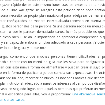
lgazar rápido desde este mismo lunes tras los excesos de la navi
eído el libro Adelgazar sin Milagros esta petición tiene poco sent
rsona necesita su propio plan nutricional para adelgazar de mane
tar configurados de manera individualizada teniendo en cuenta es
s gustos personales de la persona. Si una persona recibe un menú p
ustan, o que le parecen demasiado caros, lo más probable es que
o dicho menú. De ahí la importancia de aprender a comprender lo q
a y ser capaz de elaborar un plan adecuado a cada persona. ¿Y qu
er lo que le gusta y lo que no?
argo, comprendo que muchas personas tienen dificultades al pri
ndible contar con un menú de guía que les sirva para adelgazar al 
icen con esta nueva forma de alimentarse y puedan crear el suyo pro
 en la forma de publicar algo que cumpla sus expectativas.
En est
as:
por un lado, recordar de nuevo las nociones básicas que debem
 plan nutricional adecuado a nuestros intereses al tiempo que diseñ
caso. En segundo lugar, para aquellas personas que prefieran un m
nal y específica para ellas, voy a proporcionar
una alternativa senci
 en ciertos casos
.