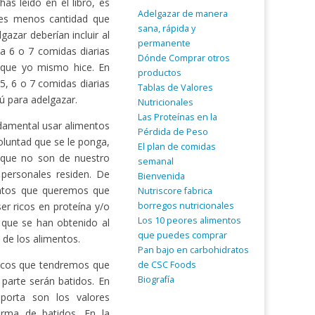
s leído en el libro, es
Adelgazar de manera
ces menos cantidad que
sana, rápida y
zar deberían incluir al
permanente
a 6 o 7 comidas diarias
Dónde Comprar otros
 que yo mismo hice. En
productos
 5, 6 o 7 comidas diarias
Tablas de Valores
ú para adelgazar.
Nutricionales
Las Proteínas en la
ndamental usar alimentos
Pérdida de Peso
luntad que se le ponga,
El plan de comidas
 que no son de nuestro
semanal
personales residen. De
Bienvenida
entos que queremos que
Nutriscore fabrica
borregos nutricionales
r ricos en proteína y/o
Los 10 peores alimentos
 que se han obtenido al
que puedes comprar
 de los alimentos.
Pan bajo en carbohidratos
escos que tendremos que
de CSC Foods
Biografía
parte serán batidos. En
mporta son los valores
orma de batidos. En la