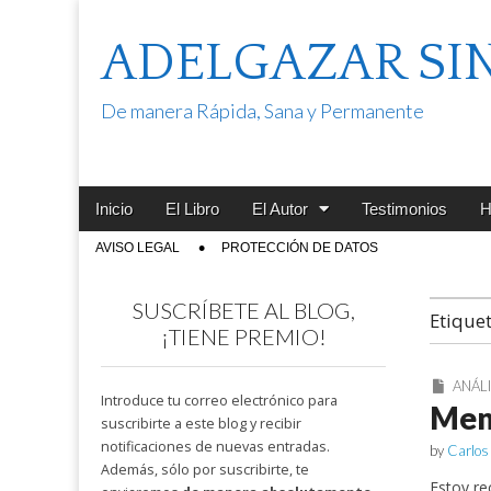
ADELGAZAR SI
De manera Rápida, Sana y Permanente
Main
Skip
Inicio
El Libro
El Autor
Testimonios
H
menu
to
Sub
AVISO LEGAL
PROTECCIÓN DE DATOS
content
menu
SUSCRÍBETE AL BLOG,
Etique
¡TIENE PREMIO!
ANÁLI
Introduce tu correo electrónico para
Men
suscribirte a este blog y recibir
notificaciones de nuevas entradas.
by
Carlos
Además, sólo por suscribirte, te
Estoy re