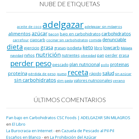
NUBE DE ETIQUETAS
adelgazar
adelgazar sin milagros
aceite de coco
azúcar
alimentos
carbohidratos
bajo en carbohidratos
bacon
denunciable
ciaocarb
comida
carrefour
cocinar sin carbohidratos
dieta
keto
grasa
lowcarb
ejercicio
isodieta
grasas
libro
Málaga
nutrición
niños
pan
nutrientes
perder grasa
navidad
obesidad
perder peso
plan nutricional
proteinas
pescado
pollo
receta
salud
proteína
rápido
pérdida de peso
queso
sin azúcar
sin carbohidratos
valores nutricionales
verano
slim pasta
ÚLTIMOS COMENTARIOS
Pan bajo en Carbohidratos CSC Foods | ADELGAZAR SIN MILAGROS
en
El Libro
La Burocracia en Internet -
en
Cazuela de Pescado al Pil-Pil
Escaños en Blanco -
en
La Prohibición del Azúcar