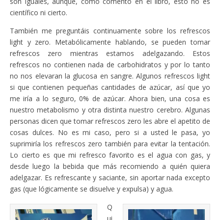
son iguales, aunque, como comento en el libro, esto no es
científico ni cierto.
También me preguntáis continuamente sobre los refrescos
light y zero. Metabólicamente hablando, se pueden tomar
refrescos zero mientras estamos adelgazando. Estos
refrescos no contienen nada de carbohidratos y por lo tanto
no nos elevaran la glucosa en sangre. Algunos refrescos light
si que contienen pequeñas cantidades de azúcar, así que yo
me iría a lo seguro, 0% de azúcar. Ahora bien, una cosa es
nuestro metabolismo y otra distinta nuestro cerebro. Algunas
personas dicen que tomar refrescos zero les abre el apetito de
cosas dulces. No es mi caso, pero si a usted le pasa, yo
suprimiría los refrescos zero también para evitar la tentación.
Lo cierto es que mi refresco favorito es el agua con gas, y
desde luego la bebida que más recomiendo a quién quiera
adelgazar. Es refrescante y saciante, sin aportar nada excepto
gas (que lógicamente se disuelve y expulsa) y agua.
Q
ui