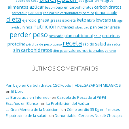
adelgazar sin milagros
aceite de coco
azúcar
alimentos
carbohidratos
bajo en carbohidratos
bacon
denunciable
ciaocarb
comida
carrefour
cocinar sin carbohidratos
dieta
keto
grasa
lowcarb
ejercicio
isodieta
grasas
libro
Málaga
nutrición
niños
pan
nutrientes
perder grasa
navidad
obesidad
perder peso
plan nutricional
proteinas
pescado
pollo
receta
salud
proteína
rápido
pérdida de peso
queso
sin azúcar
sin carbohidratos
valores nutricionales
verano
slim pasta
ÚLTIMOS COMENTARIOS
Pan bajo en Carbohidratos CSC Foods | ADELGAZAR SIN MILAGROS
en
El Libro
La Burocracia en Internet -
en
Cazuela de Pescado al Pil-Pil
Escaños en Blanco -
en
La Prohibición del Azúcar
La Gran Mentira de la Nutrición -
en
Cómo perdió 35 Kg en 4 meses
El patrocinio de la salud -
en
Denunciable: Cereales Nestlé Chocapic