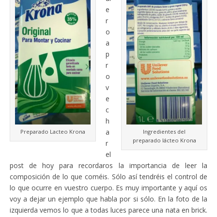
e
r
o
a
p
r
o
v
e
c
h
a
Preparado Lacteo Krona
Ingredientes del
preparado lácteo Krona
r
el
post de hoy para recordaros la importancia de leer la
composición de lo que coméis. Sólo así tendréis el control de
lo que ocurre en vuestro cuerpo. Es muy importante y aquí os
voy a dejar un ejemplo que habla por si sólo. En la foto de la
izquierda vemos lo que a todas luces parece una nata en brick.