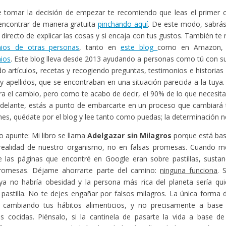
 tomar la decisión de empezar te recomiendo que leas el primer ca
encontrar de manera gratuita
pinchando aquí
. De este modo, sabr
o directo de explicar las cosas y si encaja con tus gustos. También t
nios de otras personas
, tanto en
este blog
como en Amazon,
ios
. Este blog lleva desde 2013 ayudando a personas como tú con s
o artículos, recetas y recogiendo preguntas, testimonios e historias
 apellidos, que se encontraban en una situación parecida a la tuya
gra el cambio, pero como te acabo de decir, el 90% de lo que necesita
adelante, estás a punto de embarcarte en un proceso que cambiará t
enes, quédate por el blog y lee tanto como puedas; la determinación no
o apunte: Mi libro se llama
Adelgazar sin Milagros
porque está bas
 realidad de nuestro organismo, no en falsas promesas. Cuando me
 las páginas que encontré en Google eran sobre pastillas, sustan
promesas. Déjame ahorrarte parte del camino:
ninguna funciona
. 
ya no habría obesidad y la persona más rica del planeta sería qui
 pastilla. No te dejes engañar por falsos milagros. La única forma
 cambiando tus hábitos alimenticios, y no precisamente a bas
as cocidas. Piénsalo, si la cantinela de pasarte la vida a base de