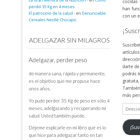
La Gran Mentira de la Nutrición -
en
Cómo
cocidas 
perdió 35 Kg en 4 meses
han func
El patrocinio de la salud -
en
Denunciable:
con un e
Cereales Nestlé Chocapic
¡Suscr
ADELGAZAR SIN MILAGROS
Suscríbe
artículo
direcció
Adelgazar, perder peso
darte de
de manera sana, rápida y permanente,
podrás l
gratuita
es el objetivo que me propuse hace
También 
unos años.
más per
Yo pude perder 35 Kg de peso en sólo 4
Direcció
meses, adelgazando y recuperando mi
de
salud. Usted también puede.
correo
¡Sus
Déjeme explicarle en mi libro qué es lo
electrón
que hice para adelgazar tanto en tan