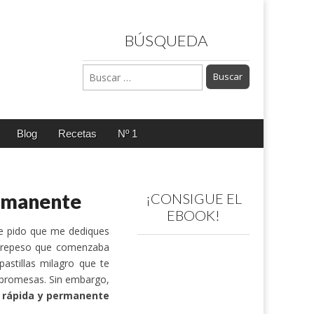
BÚSQUEDA
Buscar:
Blog
Recetas
Nº 1
ermanente
¡CONSIGUE EL
EBOOK!
e pido que me dediques
obrepeso que comenzaba
astillas milagro que te
s promesas. Sin embargo,
 rápida y permanente