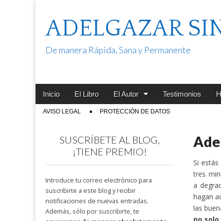
ADELGAZAR SI
De manera Rápida, Sana y Permanente
Main
Skip
Inicio
El Libro
El Autor
Testimonios
H
menu
to
Sub
AVISO LEGAL
PROTECCIÓN DE DATOS
content
menu
Adel
SUSCRÍBETE AL BLOG,
¡TIENE PREMIO!
Si estás
tres mi
Introduce tu correo electrónico para
a degrad
suscribirte a este blog y recibir
hagan ad
notificaciones de nuevas entradas.
las buen
Además, sólo por suscribirte, te
no solo