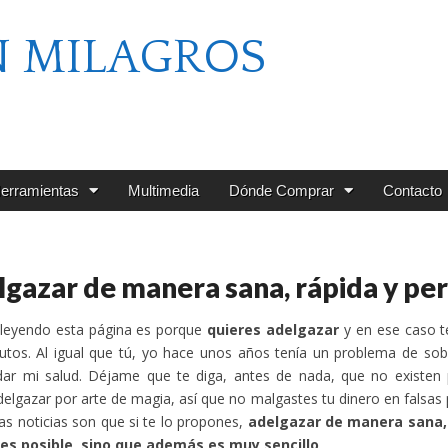
N MILAGROS
erramientas
Multimedia
Dónde Comprar
Contacto
gazar de manera sana, rápida y p
 leyendo esta página es porque
quieres adelgazar
y en ese caso t
nutos. Al igual que tú, yo hace unos años tenía un problema de s
ar mi salud. Déjame que te diga, antes de nada, que no existen p
elgazar por arte de magia, así que no malgastes tu dinero en falsa
as noticias son que si te lo propones,
adelgazar de manera sana,
 es posible, sino que además es muy sencillo
.