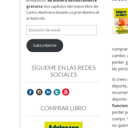
enviaremos
de manera absolutamente
gratuita
dos capítulos del nuevo libro de
Carlos Abehsera titulado
La gran Mentira de
la Nutrición
.
Dirección
de
email
Subscribirme
comprar 
cambio 
perder g
SÍGUEME EN LAS REDES
las pers
SOCIALES
Si crees
deporte
recomend
deporte 
funcion
COMPRAR LIBRO
perder p
cuerpo. 
no quier