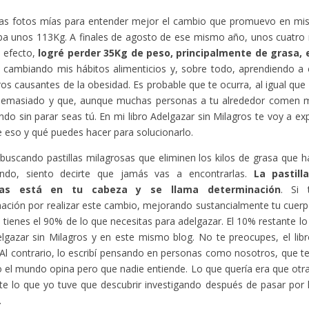
as fotos mías para entender mejor el cambio que promuevo en mis l
ba unos 113Kg. A finales de agosto de ese mismo año, unos cuatro
 efecto,
logré perder 35Kg de peso, principalmente de grasa,
e cambiando mis hábitos alimenticios y, sobre todo, aprendiendo a 
os causantes de la obesidad. Es probable que te ocurra, al igual que
emasiado y que, aunque muchas personas a tu alrededor comen m
do sin parar seas tú. En mi libro Adelgazar sin Milagros te voy a exp
e eso y qué puedes hacer para solucionarlo.
 buscando pastillas milagrosas que eliminen los kilos de grasa que h
ndo, siento decirte que jamás vas a encontrarlas.
La pastill
tas está en tu cabeza y se llama determinación
. Si 
ación por realizar este cambio, mejorando sustancialmente tu cuerp
a tienes el 90% de lo que necesitas para adelgazar. El 10% restante l
elgazar sin Milagros y en este mismo blog. No te preocupes, el libro 
Al contrario, lo escribí pensando en personas como nosotros, que 
 el mundo opina pero que nadie entiende. Lo que quería era que otr
te lo que yo tuve que descubrir investigando después de pasar por
.