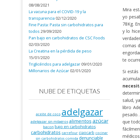
08/08/2021
Mira est
La vacuna para el COVID-19 y la
yo pesa
transparencia
02/12/2020
78Kg. En
Fine Pasta: Pasta sin carbohidratos para
y lo hic
todos
29/09/2020
Pan bajo en carbohidratos de CSC Foods
verdader
02/03/2020
comas d
La Creatina en la pérdida de peso
engordan
15/01/2020
te ocurr
Triglicéridos para adelgazar
09/01/2020
Millonarios de Azúcar
02/01/2020
Si estás
acumula
necesi
NUBE DE ETIQUETAS
determin
salud, y
libro Ad
adelgazar
pesado. 
aceite de coco
azúcar
alimentos
que todo
adelgazar sin milagros
bajo en carbohidratos
bacon
fácilmen
carbohidratos
ciaocarb
carrefour
cocinar
médicos
denunciable
comida
sin carbohidratos