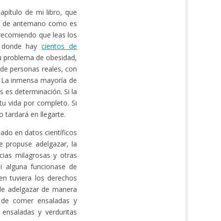
pítulo de mi libro, que
ás de antemano como es
e recomiendo que leas los
 donde hay
cientos de
u problema de obesidad,
 de personas reales, con
. La inmensa mayoría de
s es determinación. Si la
u vida por completo. Si
 tardará en llegarte.
ado en datos científicos
 propuse adelgazar, la
cias milagrosas y otras
Si alguna funcionase de
en tuviera los derechos
 de adelgazar de manera
e de comer ensaladas y
 ensaladas y verduritas