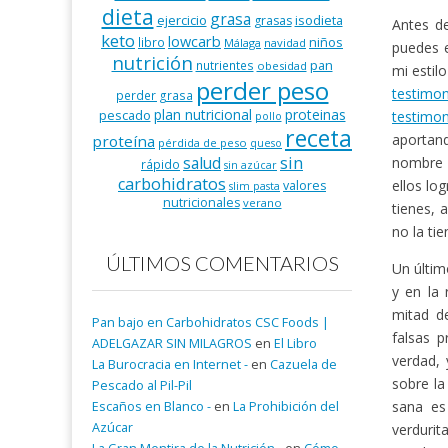
dieta
grasa
ejercicio
isodieta
grasas
Antes de
keto
lowcarb
niños
libro
Málaga
navidad
puedes 
nutrición
pan
nutrientes
obesidad
mi estil
perder peso
testimo
perder grasa
plan nutricional
proteinas
pescado
testimon
pollo
receta
aportand
proteína
pérdida de peso
queso
salud
sin
nombre y
rápido
sin azúcar
carbohidratos
ellos lo
valores
slim pasta
nutricionales
verano
tienes, 
no la ti
ÚLTIMOS COMENTARIOS
Un últim
y en la
mitad de
Pan bajo en Carbohidratos CSC Foods |
falsas 
ADELGAZAR SIN MILAGROS
en
El Libro
verdad, 
La Burocracia en Internet -
en
Cazuela de
sobre la
Pescado al Pil-Pil
sana es
Escaños en Blanco -
en
La Prohibición del
Azúcar
verdurit