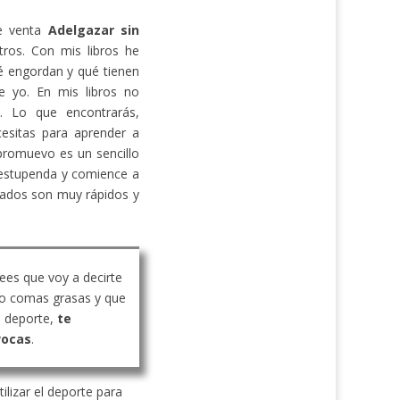
de venta
Adelgazar sin
ros. Con mis libros he
 engordan y qué tienen
e yo. En mis libros no
s. Lo que encontrarás,
cesitas para aprender a
promuevo es un sencillo
estupenda y comience a
ltados son muy rápidos y
rees que voy a decirte
o comas grasas y que
 deporte,
te
vocas
.
ilizar el deporte para