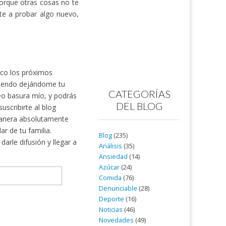
porque otras cosas no te
te a probar algo nuevo,
nico los próximos
rtiendo dejándome tu
CATEGORÍAS
reo basura mío, y podrás
DEL BLOG
scribirte al blog
nera absolutamente
ar de tu familia.
Blog
(235)
arle difusión y llegar a
Análisis
(35)
Ansiedad
(14)
Azúcar
(24)
Comida
(76)
Denunciable
(28)
Deporte
(16)
Noticias
(46)
Novedades
(49)