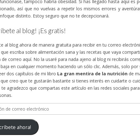
funcionase, tampoco habría obesidad. Si has llegado hasta aquí es 
ionado, así que no vuelvas a repetir los mismos errores y aventúra
nfoque distinto. Estoy seguro que no te decepcionará.
íbete al blog! ¡Es gratis!
te al blog ahora de manera gratuita para recibir en tu correo electró
s que escriba sobre alimentación sana y las recetas que vaya compa
n de correo aquí. No la usaré para nada ajeno al blog ni recibirás cor
 baja en cualquier momento haciendo un sólo clic. Además, solo por su
eer dos capítulos de mi libro
La gran mentira de la nutrición
de ma
, que creo que te gustarán bastante si tienes interés en cuidarte o cuid
te agradezco que compartas este artículo en las redes sociales para d
sonas.
n
críbete ahora!
ico