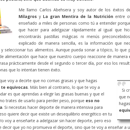
Me llamo Carlos Abehsera y soy autor de los éxitos 
Milagros
y
La gran Mentira de la Nutrición
entre ot
enseñado a miles de personas como tú a entender porqué
que hacer para adelgazar rápidamente al igual que hic
encontrarás pastillas mágicas ni menús preconcebido
explicado de manera sencilla, es la información que ne
y seleccionar tus alimentos. Aunque pueda sonar a tópico, lo que 
de alimentación que hace que nuestro cuerpo reaccione de manera 
rasa prácticamente desde el segundo o tercer día, por eso los resu
onas que lo intentan tienen éxito.
 que voy a decirte que no comas grasas y que hagas
,
te equivocas
. Más bien al contrario, lo que te voy a
Si c
ar es que aprendas a elegir las grasas buenas y que el
que n
no trates de usarlo para perder peso, porque
eso no
hagas
a
. Si necesitas hacer deporte de manera intensiva para
equi
eso quiere decir que existe un desequilibrio energético en tu
Yo voy a enseñarte a adelgazar sin hacer deporte, pero eso
e decir que yo no promueva el deporte, sino que te voy a enseñar a ut