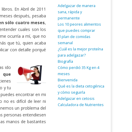
Adelgazar de manera
ibros. En Abril de 2011
sana, rápida y
 meses después, pesaba
permanente
 en sólo cuatro meses
,
Los 10 peores alimentos
entender cuales son los
que puedes comprar
 me ocurría a mí, que no
El plan de comidas
ás que tú, quien acaba
semanal
¿Cuál es la mejor proteína
licar con detalle porqué
para adelgazar?
Biografía
as ido
Cómo perdió 35 Kg en 4
meses
a que
Bienvenida
tienes
Qué es la dieta cetogénica
o y tu
y cómo seguirla
o puedes encontrar en mi
Adelgazar en cetosis
no es difícil de leer ni
Calculadora de Nutrientes
tenemos un problema del
as personas entendiesen
 las manos de bastantes