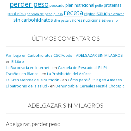
perder peso
plan nutricional
proteinas
pescado
pollo
receta
salud
proteína
rápido
pérdida de peso
queso
sin azúcar
sin carbohidratos
valores nutricionales
verano
slim pasta
ÚLTIMOS COMENTARIOS
Pan bajo en Carbohidratos CSC Foods | ADELGAZAR SIN MILAGROS
en
El Libro
La Burocracia en Internet -
en
Cazuela de Pescado al Pil-Pil
Escaños en Blanco -
en
La Prohibición del Azúcar
La Gran Mentira de la Nutrición -
en
Cómo perdió 35 Kg en 4 meses
El patrocinio de la salud -
en
Denunciable: Cereales Nestlé Chocapic
ADELGAZAR SIN MILAGROS
Adelgazar, perder peso