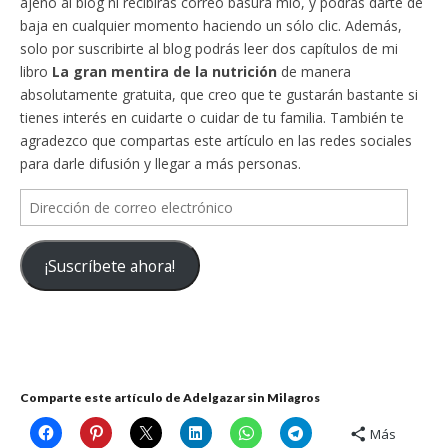
ajeno al blog ni recibirás correo basura mío, y podrás darte de
baja en cualquier momento haciendo un sólo clic. Además,
solo por suscribirte al blog podrás leer dos capítulos de mi
libro
La gran mentira de la nutrición
de manera
absolutamente gratuita, que creo que te gustarán bastante si
tienes interés en cuidarte o cuidar de tu familia. También te
agradezco que compartas este artículo en las redes sociales
para darle difusión y llegar a más personas.
Dirección
de
correo
¡Suscríbete ahora!
electrónico
Comparte este artículo de Adelgazar sin Milagros
Más