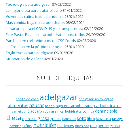
Tecnología para adelgazar
07/02/2022
La mejor dieta para tratar el acné
31/01/2022
Volver a la rutina tras la pandemia
23/01/2022
Más comida baja en carbohidratos
08/08/2021
La vacuna para el COVID-19 y la transparencia
02/12/2020
Fine Pasta: Pasta sin carbohidratos para todos
29/09/2020
Pan bajo en carbohidratos de CSC Foods
02/03/2020
La Creatina en la pérdida de peso
15/01/2020
Triglicéridos para adelgazar
09/01/2020
Millonarios de Azúcar
02/01/2020
NUBE DE ETIQUETAS
adelgazar
adelgazar sin milagros
aceite de coco
azúcar
alimentos
carbohidratos
bajo en carbohidratos
bacon
denunciable
ciaocarb
comida
carrefour
cocinar sin carbohidratos
dieta
keto
grasa
lowcarb
ejercicio
isodieta
grasas
libro
Málaga
nutrición
niños
pan
nutrientes
perder grasa
navidad
obesidad