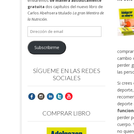
enviaremos
de manera absolutamente
gratuita
dos capítulos del nuevo libro de
Carlos Abehsera titulado
La gran Mentira de
la Nutrición
.
Dirección
de
email
Subscribirme
comprar 
cambio 
perder g
SÍGUEME EN LAS REDES
las pers
SOCIALES
Si crees
deporte
recomend
deporte 
funcion
COMPRAR LIBRO
perder p
cuerpo. 
no quier