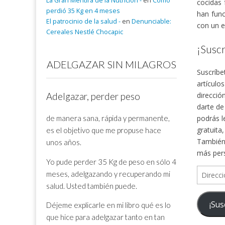
La Gran Mentira de la Nutrición -
en
Cómo
cocidas 
perdió 35 Kg en 4 meses
han func
El patrocinio de la salud -
en
Denunciable:
con un e
Cereales Nestlé Chocapic
¡Suscr
ADELGAZAR SIN MILAGROS
Suscríbe
artículo
direcció
Adelgazar, perder peso
darte de
de manera sana, rápida y permanente,
podrás l
gratuita
es el objetivo que me propuse hace
También 
unos años.
más per
Yo pude perder 35 Kg de peso en sólo 4
Direcció
meses, adelgazando y recuperando mi
de
salud. Usted también puede.
correo
¡Sus
Déjeme explicarle en mi libro qué es lo
electrón
que hice para adelgazar tanto en tan