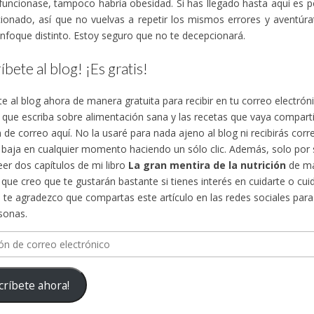
funcionase, tampoco habría obesidad. Si has llegado hasta aquí es 
ionado, así que no vuelvas a repetir los mismos errores y aventúra
nfoque distinto. Estoy seguro que no te decepcionará.
íbete al blog! ¡Es gratis!
te al blog ahora de manera gratuita para recibir en tu correo electró
s que escriba sobre alimentación sana y las recetas que vaya compa
n de correo aquí. No la usaré para nada ajeno al blog ni recibirás cor
 baja en cualquier momento haciendo un sólo clic. Además, solo por su
eer dos capítulos de mi libro
La gran mentira de la nutrición
de ma
, que creo que te gustarán bastante si tienes interés en cuidarte o cuid
te agradezco que compartas este artículo en las redes sociales para d
sonas.
n
críbete ahora!
ico