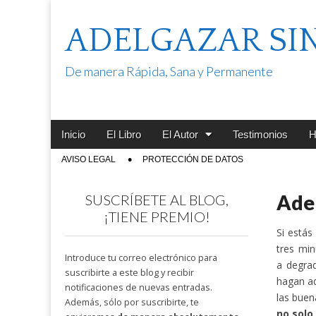
ADELGAZAR SI
De manera Rápida, Sana y Permanente
Main
Skip
Inicio
El Libro
El Autor
Testimonios
H
menu
to
Sub
AVISO LEGAL
PROTECCIÓN DE DATOS
content
menu
Adel
SUSCRÍBETE AL BLOG,
¡TIENE PREMIO!
Si estás
tres mi
Introduce tu correo electrónico para
a degrad
suscribirte a este blog y recibir
hagan ad
notificaciones de nuevas entradas.
las buen
Además, sólo por suscribirte, te
no solo