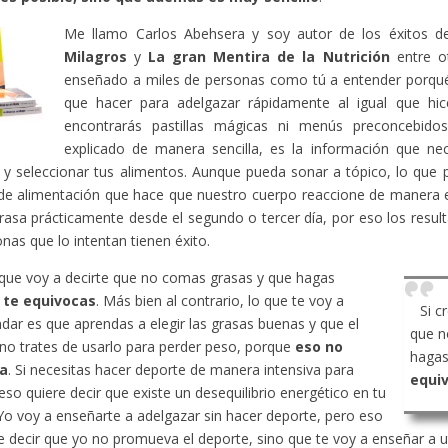
Me llamo Carlos Abehsera y soy autor de los éxitos 
Milagros
y
La gran Mentira de la Nutrición
entre ot
enseñado a miles de personas como tú a entender porqué
que hacer para adelgazar rápidamente al igual que hic
encontrarás pastillas mágicas ni menús preconcebido
explicado de manera sencilla, es la información que ne
y seleccionar tus alimentos. Aunque pueda sonar a tópico, lo que 
de alimentación que hace que nuestro cuerpo reaccione de manera 
rasa prácticamente desde el segundo o tercer día, por eso los resu
onas que lo intentan tienen éxito.
 que voy a decirte que no comas grasas y que hagas
,
te equivocas
. Más bien al contrario, lo que te voy a
Si c
ar es que aprendas a elegir las grasas buenas y que el
que n
no trates de usarlo para perder peso, porque
eso no
hagas
a
. Si necesitas hacer deporte de manera intensiva para
equi
eso quiere decir que existe un desequilibrio energético en tu
Yo voy a enseñarte a adelgazar sin hacer deporte, pero eso
e decir que yo no promueva el deporte, sino que te voy a enseñar a ut