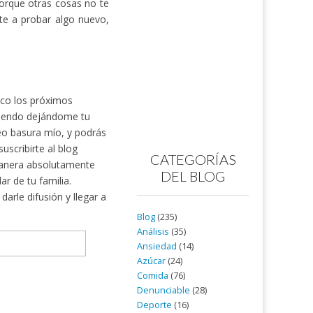
porque otras cosas no te
te a probar algo nuevo,
nico los próximos
rtiendo dejándome tu
reo basura mío, y podrás
scribirte al blog
CATEGORÍAS
nera absolutamente
DEL BLOG
ar de tu familia.
arle difusión y llegar a
Blog
(235)
Análisis
(35)
Ansiedad
(14)
Azúcar
(24)
Comida
(76)
Denunciable
(28)
Deporte
(16)