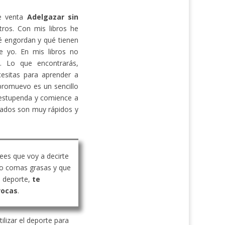
de venta
Adelgazar sin
ros. Con mis libros he
 engordan y qué tienen
e yo. En mis libros no
s. Lo que encontrarás,
cesitas para aprender a
promuevo es un sencillo
estupenda y comience a
ltados son muy rápidos y
rees que voy a decirte
o comas grasas y que
 deporte,
te
vocas
.
ilizar el deporte para