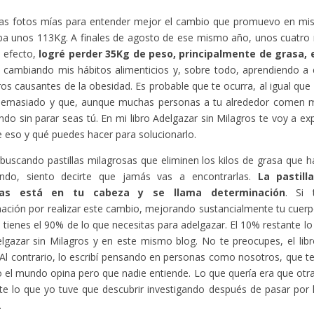
as fotos mías para entender mejor el cambio que promuevo en mis l
ba unos 113Kg. A finales de agosto de ese mismo año, unos cuatro
 efecto,
logré perder 35Kg de peso, principalmente de grasa,
e cambiando mis hábitos alimenticios y, sobre todo, aprendiendo a 
os causantes de la obesidad. Es probable que te ocurra, al igual que
emasiado y que, aunque muchas personas a tu alrededor comen m
do sin parar seas tú. En mi libro Adelgazar sin Milagros te voy a exp
e eso y qué puedes hacer para solucionarlo.
 buscando pastillas milagrosas que eliminen los kilos de grasa que h
ndo, siento decirte que jamás vas a encontrarlas.
La pastill
tas está en tu cabeza y se llama determinación
. Si 
ación por realizar este cambio, mejorando sustancialmente tu cuerp
a tienes el 90% de lo que necesitas para adelgazar. El 10% restante l
elgazar sin Milagros y en este mismo blog. No te preocupes, el libro 
Al contrario, lo escribí pensando en personas como nosotros, que 
 el mundo opina pero que nadie entiende. Lo que quería era que otr
te lo que yo tuve que descubrir investigando después de pasar por
.