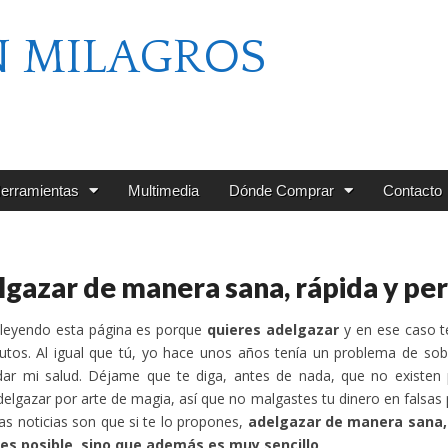
N MILAGROS
erramientas
Multimedia
Dónde Comprar
Contacto
gazar de manera sana, rápida y p
 leyendo esta página es porque
quieres adelgazar
y en ese caso t
nutos. Al igual que tú, yo hace unos años tenía un problema de s
ar mi salud. Déjame que te diga, antes de nada, que no existen p
elgazar por arte de magia, así que no malgastes tu dinero en falsa
as noticias son que si te lo propones,
adelgazar de manera sana,
 es posible, sino que además es muy sencillo
.