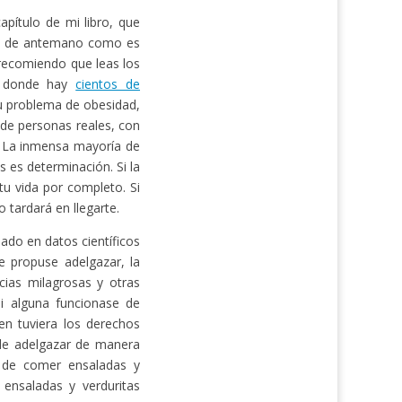
pítulo de mi libro, que
ás de antemano como es
e recomiendo que leas los
 donde hay
cientos de
u problema de obesidad,
 de personas reales, con
. La inmensa mayoría de
s es determinación. Si la
u vida por completo. Si
 tardará en llegarte.
ado en datos científicos
 propuse adelgazar, la
cias milagrosas y otras
Si alguna funcionase de
en tuviera los derechos
 de adelgazar de manera
e de comer ensaladas y
 ensaladas y verduritas