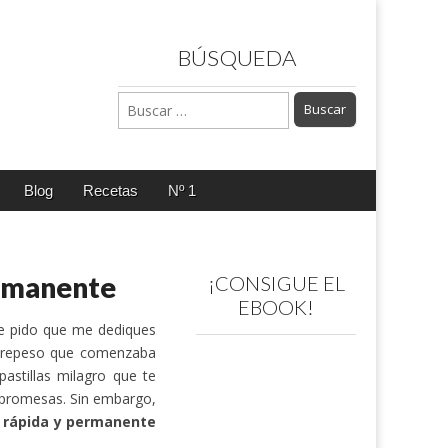
BÚSQUEDA
Buscar:
Blog
Recetas
Nº 1
ermanente
¡CONSIGUE EL
EBOOK!
e pido que me dediques
obrepeso que comenzaba
astillas milagro que te
s promesas. Sin embargo,
 rápida y permanente