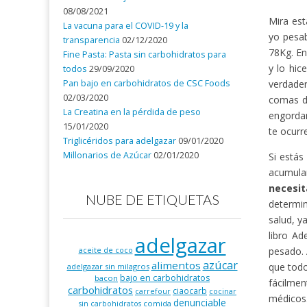
08/08/2021
Mira est
La vacuna para el COVID-19 y la
yo pesa
transparencia
02/12/2020
78Kg. En
Fine Pasta: Pasta sin carbohidratos para
y lo hic
todos
29/09/2020
Pan bajo en carbohidratos de CSC Foods
verdader
02/03/2020
comas d
La Creatina en la pérdida de peso
engordan
15/01/2020
te ocurr
Triglicéridos para adelgazar
09/01/2020
Millonarios de Azúcar
02/01/2020
Si estás
acumula
necesi
NUBE DE ETIQUETAS
determin
salud, y
libro Ad
adelgazar
pesado. 
aceite de coco
azúcar
alimentos
que todo
adelgazar sin milagros
bajo en carbohidratos
bacon
fácilmen
carbohidratos
ciaocarb
carrefour
cocinar
médicos
denunciable
comida
sin carbohidratos