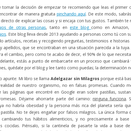
 tomar la decisión de empezar te recomiendo que leas el primer ca
encontrar de manera gratuita
pinchando aquí
. De este modo, sabr
o directo de explicar las cosas y si encaja con tus gustos. También t
nios de otras personas
, tanto en
este blog
como en Amazon,
ios
. Este blog lleva desde 2013 ayudando a personas como tú con s
o artículos, recetas y recogiendo preguntas, testimonios e historias
 apellidos, que se encontraban en una situación parecida a la tuya
gra el cambio, pero como te acabo de decir, el 90% de lo que necesita
adelante, estás a punto de embarcarte en un proceso que cambiará t
enes, quédate por el blog y lee tanto como puedas; la determinación no
o apunte: Mi libro se llama
Adelgazar sin Milagros
porque está bas
 realidad de nuestro organismo, no en falsas promesas. Cuando me
 las páginas que encontré en Google eran sobre pastillas, sustan
promesas. Déjame ahorrarte parte del camino:
ninguna funciona
. 
ya no habría obesidad y la persona más rica del planeta sería qui
 pastilla. No te dejes engañar por falsos milagros. La única forma
 cambiando tus hábitos alimenticios, y no precisamente a bas
as cocidas. Piénsalo, si la cantinela de pasarte la vida a base de