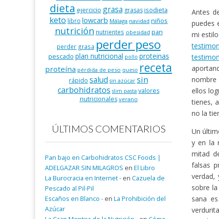
dieta
grasa
ejercicio
isodieta
grasas
Antes de
keto
lowcarb
niños
libro
Málaga
navidad
puedes 
nutrición
pan
nutrientes
obesidad
mi estil
perder peso
testimo
perder grasa
plan nutricional
proteinas
pescado
testimon
pollo
receta
aportand
proteína
pérdida de peso
queso
salud
sin
nombre y
rápido
sin azúcar
carbohidratos
ellos lo
valores
slim pasta
nutricionales
verano
tienes, 
no la ti
ÚLTIMOS COMENTARIOS
Un últim
y en la
mitad de
Pan bajo en Carbohidratos CSC Foods |
falsas 
ADELGAZAR SIN MILAGROS
en
El Libro
verdad, 
La Burocracia en Internet -
en
Cazuela de
sobre la
Pescado al Pil-Pil
sana es
Escaños en Blanco -
en
La Prohibición del
Azúcar
verdurit