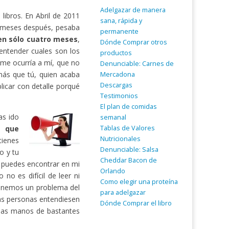
Adelgazar de manera
ibros. En Abril de 2011
sana, rápida y
 meses después, pesaba
permanente
 en sólo cuatro meses
,
Dónde Comprar otros
entender cuales son los
productos
 me ocurría a mí, que no
Denunciable: Carnes de
ás que tú, quien acaba
Mercadona
Descargas
licar con detalle porqué
Testimonios
El plan de comidas
as ido
semanal
Tablas de Valores
a que
Nutricionales
tienes
Denunciable: Salsa
o y tu
Cheddar Bacon de
o puedes encontrar en mi
Orlando
no es difícil de leer ni
Como elegir una proteína
tenemos un problema del
para adelgazar
as personas entendiesen
Dónde Comprar el libro
 las manos de bastantes