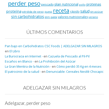
perder peso
plan nutricional
proteinas
pescado
pollo
receta
salud
proteína
rápido
pérdida de peso
queso
sin azúcar
sin carbohidratos
valores nutricionales
verano
slim pasta
ÚLTIMOS COMENTARIOS
Pan bajo en Carbohidratos CSC Foods | ADELGAZAR SIN MILAGROS
en
El Libro
La Burocracia en Internet -
en
Cazuela de Pescado al Pil-Pil
Escaños en Blanco -
en
La Prohibición del Azúcar
La Gran Mentira de la Nutrición -
en
Cómo perdió 35 Kg en 4 meses
El patrocinio de la salud -
en
Denunciable: Cereales Nestlé Chocapic
ADELGAZAR SIN MILAGROS
Adelgazar, perder peso