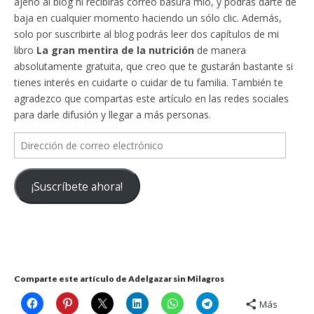
ajeno al blog ni recibirás correo basura mío, y podrás darte de
baja en cualquier momento haciendo un sólo clic. Además,
solo por suscribirte al blog podrás leer dos capítulos de mi
libro
La gran mentira de la nutrición
de manera
absolutamente gratuita, que creo que te gustarán bastante si
tienes interés en cuidarte o cuidar de tu familia. También te
agradezco que compartas este artículo en las redes sociales
para darle difusión y llegar a más personas.
Dirección
de
correo
¡Suscríbete ahora!
electrónico
Comparte este artículo de Adelgazar sin Milagros
Más