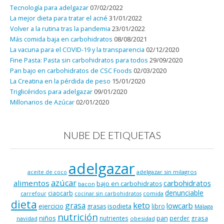
Tecnología para adelgazar
07/02/2022
La mejor dieta para tratar el acné
31/01/2022
Volver a la rutina tras la pandemia
23/01/2022
Más comida baja en carbohidratos
08/08/2021
La vacuna para el COVID-19 y la transparencia
02/12/2020
Fine Pasta: Pasta sin carbohidratos para todos
29/09/2020
Pan bajo en carbohidratos de CSC Foods
02/03/2020
La Creatina en la pérdida de peso
15/01/2020
Triglicéridos para adelgazar
09/01/2020
Millonarios de Azúcar
02/01/2020
NUBE DE ETIQUETAS
adelgazar
adelgazar sin milagros
aceite de coco
azúcar
alimentos
carbohidratos
bajo en carbohidratos
bacon
denunciable
ciaocarb
comida
carrefour
cocinar sin carbohidratos
dieta
keto
grasa
lowcarb
ejercicio
isodieta
grasas
libro
Málaga
nutrición
niños
pan
nutrientes
perder grasa
navidad
obesidad