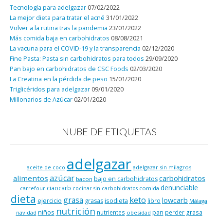
Tecnología para adelgazar
07/02/2022
La mejor dieta para tratar el acné
31/01/2022
Volver a la rutina tras la pandemia
23/01/2022
Más comida baja en carbohidratos
08/08/2021
La vacuna para el COVID-19 y la transparencia
02/12/2020
Fine Pasta: Pasta sin carbohidratos para todos
29/09/2020
Pan bajo en carbohidratos de CSC Foods
02/03/2020
La Creatina en la pérdida de peso
15/01/2020
Triglicéridos para adelgazar
09/01/2020
Millonarios de Azúcar
02/01/2020
NUBE DE ETIQUETAS
adelgazar
adelgazar sin milagros
aceite de coco
azúcar
alimentos
carbohidratos
bajo en carbohidratos
bacon
denunciable
ciaocarb
comida
carrefour
cocinar sin carbohidratos
dieta
keto
grasa
lowcarb
ejercicio
isodieta
grasas
libro
Málaga
nutrición
niños
pan
nutrientes
perder grasa
navidad
obesidad