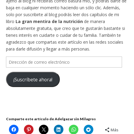
ajeno al blog ni recibirás correo basura mío, y podrás darte de
baja en cualquier momento haciendo un sólo clic. Además,
solo por suscribirte al blog podrás leer dos capítulos de mi
libro
La gran mentira de la nutrición
de manera
absolutamente gratuita, que creo que te gustarán bastante si
tienes interés en cuidarte o cuidar de tu familia. También te
agradezco que compartas este artículo en las redes sociales
para darle difusión y llegar a más personas.
Dirección
de
correo
¡Suscríbete ahora!
electrónico
Comparte este artículo de Adelgazar sin Milagros
Más