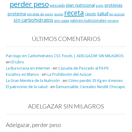
perder peso
plan nutricional
proteinas
pescado
pollo
receta
salud
proteína
rápido
pérdida de peso
queso
sin azúcar
sin carbohidratos
valores nutricionales
verano
slim pasta
ÚLTIMOS COMENTARIOS
Pan bajo en Carbohidratos CSC Foods | ADELGAZAR SIN MILAGROS
en
El Libro
La Burocracia en Internet -
en
Cazuela de Pescado al Pil-Pil
Escaños en Blanco -
en
La Prohibición del Azúcar
La Gran Mentira de la Nutrición -
en
Cómo perdió 35 Kg en 4 meses
El patrocinio de la salud -
en
Denunciable: Cereales Nestlé Chocapic
ADELGAZAR SIN MILAGROS
Adelgazar, perder peso