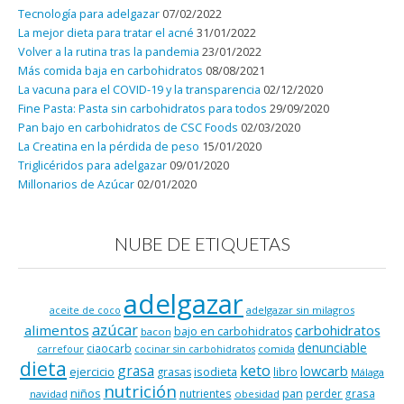
Tecnología para adelgazar
07/02/2022
La mejor dieta para tratar el acné
31/01/2022
Volver a la rutina tras la pandemia
23/01/2022
Más comida baja en carbohidratos
08/08/2021
La vacuna para el COVID-19 y la transparencia
02/12/2020
Fine Pasta: Pasta sin carbohidratos para todos
29/09/2020
Pan bajo en carbohidratos de CSC Foods
02/03/2020
La Creatina en la pérdida de peso
15/01/2020
Triglicéridos para adelgazar
09/01/2020
Millonarios de Azúcar
02/01/2020
NUBE DE ETIQUETAS
adelgazar
adelgazar sin milagros
aceite de coco
azúcar
alimentos
carbohidratos
bajo en carbohidratos
bacon
denunciable
ciaocarb
comida
carrefour
cocinar sin carbohidratos
dieta
keto
grasa
lowcarb
ejercicio
isodieta
grasas
libro
Málaga
nutrición
niños
pan
nutrientes
perder grasa
navidad
obesidad