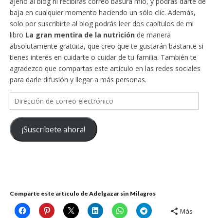
ajeno al blog ni recibirás correo basura mío, y podrás darte de
baja en cualquier momento haciendo un sólo clic. Además,
solo por suscribirte al blog podrás leer dos capítulos de mi
libro
La gran mentira de la nutrición
de manera
absolutamente gratuita, que creo que te gustarán bastante si
tienes interés en cuidarte o cuidar de tu familia. También te
agradezco que compartas este artículo en las redes sociales
para darle difusión y llegar a más personas.
Dirección
de
correo
¡Suscríbete ahora!
electrónico
Comparte este artículo de Adelgazar sin Milagros
Más