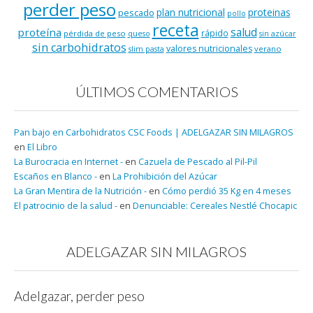
perder peso
plan nutricional
proteinas
pescado
pollo
receta
salud
proteína
rápido
pérdida de peso
queso
sin azúcar
sin carbohidratos
valores nutricionales
verano
slim pasta
ÚLTIMOS COMENTARIOS
Pan bajo en Carbohidratos CSC Foods | ADELGAZAR SIN MILAGROS
en
El Libro
La Burocracia en Internet -
en
Cazuela de Pescado al Pil-Pil
Escaños en Blanco -
en
La Prohibición del Azúcar
La Gran Mentira de la Nutrición -
en
Cómo perdió 35 Kg en 4 meses
El patrocinio de la salud -
en
Denunciable: Cereales Nestlé Chocapic
ADELGAZAR SIN MILAGROS
Adelgazar, perder peso