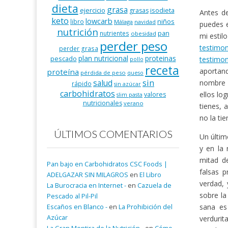
dieta
grasa
ejercicio
isodieta
grasas
Antes de
keto
lowcarb
niños
libro
Málaga
navidad
puedes 
nutrición
pan
nutrientes
obesidad
mi estil
perder peso
testimo
perder grasa
plan nutricional
proteinas
pescado
testimon
pollo
receta
aportand
proteína
pérdida de peso
queso
salud
sin
nombre y
rápido
sin azúcar
carbohidratos
ellos lo
valores
slim pasta
nutricionales
verano
tienes, 
no la ti
ÚLTIMOS COMENTARIOS
Un últim
y en la
mitad de
Pan bajo en Carbohidratos CSC Foods |
falsas 
ADELGAZAR SIN MILAGROS
en
El Libro
verdad, 
La Burocracia en Internet -
en
Cazuela de
sobre la
Pescado al Pil-Pil
sana es
Escaños en Blanco -
en
La Prohibición del
Azúcar
verdurit