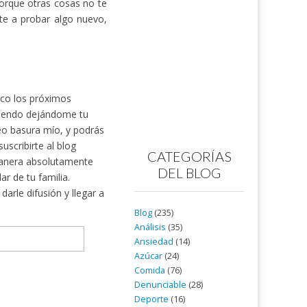
porque otras cosas no te
te a probar algo nuevo,
nico los próximos
rtiendo dejándome tu
reo basura mío, y podrás
scribirte al blog
CATEGORÍAS
nera absolutamente
DEL BLOG
ar de tu familia.
arle difusión y llegar a
Blog
(235)
Análisis
(35)
Ansiedad
(14)
Azúcar
(24)
Comida
(76)
Denunciable
(28)
Deporte
(16)