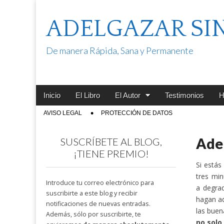
ADELGAZAR SI
De manera Rápida, Sana y Permanente
Main
Skip
Inicio
El Libro
El Autor
Testimonios
H
menu
to
Sub
AVISO LEGAL
PROTECCIÓN DE DATOS
content
menu
Adel
SUSCRÍBETE AL BLOG,
¡TIENE PREMIO!
Si estás
tres mi
Introduce tu correo electrónico para
a degrad
suscribirte a este blog y recibir
hagan ad
notificaciones de nuevas entradas.
las buen
Además, sólo por suscribirte, te
no solo