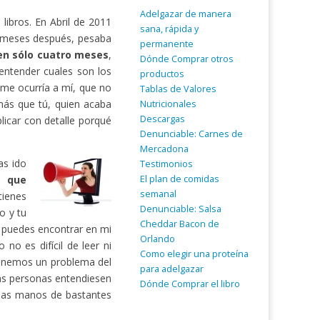
Adelgazar de manera
ibros. En Abril de 2011
sana, rápida y
 meses después, pesaba
permanente
 en sólo cuatro meses
,
Dónde Comprar otros
entender cuales son los
productos
 me ocurría a mí, que no
Tablas de Valores
ás que tú, quien acaba
Nutricionales
Descargas
licar con detalle porqué
Denunciable: Carnes de
Mercadona
as ido
Testimonios
El plan de comidas
a que
semanal
tienes
Denunciable: Salsa
o y tu
Cheddar Bacon de
o puedes encontrar en mi
Orlando
no es difícil de leer ni
Como elegir una proteína
tenemos un problema del
para adelgazar
as personas entendiesen
Dónde Comprar el libro
 las manos de bastantes