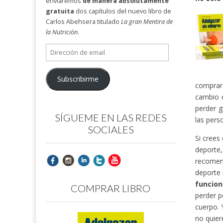
enviaremos
de manera absolutamente
gratuita
dos capítulos del nuevo libro de
Carlos Abehsera titulado
La gran Mentira de
la Nutrición
.
Dirección
de
email
Subscribirme
comprar 
cambio 
perder g
SÍGUEME EN LAS REDES
las pers
SOCIALES
Si crees
deporte
recomend
deporte 
funcion
COMPRAR LIBRO
perder p
cuerpo. 
no quier