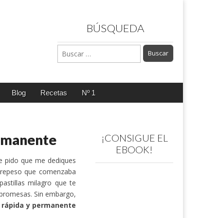
BÚSQUEDA
Buscar:
Blog
Recetas
Nº 1
ermanente
¡CONSIGUE EL
EBOOK!
e pido que me dediques
obrepeso que comenzaba
astillas milagro que te
s promesas. Sin embargo,
 rápida y permanente