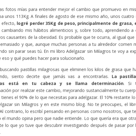
as fotos mías para entender mejor el cambio que promuevo en mis l
ba unos 113Kg. A finales de agosto de ese mismo año, unos cuatro
 efecto,
logré perder 35Kg de peso, principalmente de grasa,
e cambiando mis hábitos alimenticios y, sobre todo, aprendiendo a 
os causantes de la obesidad. Es probable que te ocurra, al igual que
emasiado y que, aunque muchas personas a tu alrededor comen m
do sin parar seas tú. En mi libro Adelgazar sin Milagros te voy a exp
e eso y qué puedes hacer para solucionarlo.
 buscando pastillas milagrosas que eliminen los kilos de grasa que h
ndo, siento decirte que jamás vas a encontrarlas.
La pastill
tas está en tu cabeza y se llama determinación
. Si 
ación por realizar este cambio, mejorando sustancialmente tu cuerp
a tienes el 90% de lo que necesitas para adelgazar. El 10% restante l
elgazar sin Milagros y en este mismo blog. No te preocupes, el libro 
Al contrario, lo escribí pensando en personas como nosotros, que 
 el mundo opina pero que nadie entiende. Lo que quería era que otr
te lo que yo tuve que descubrir investigando después de pasar por
.