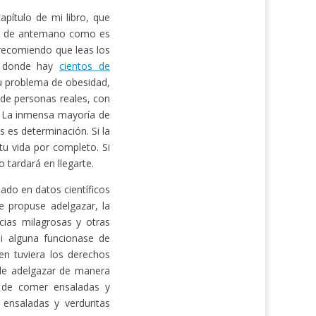
pítulo de mi libro, que
ás de antemano como es
e recomiendo que leas los
 donde hay
cientos de
u problema de obesidad,
 de personas reales, con
. La inmensa mayoría de
s es determinación. Si la
u vida por completo. Si
 tardará en llegarte.
ado en datos científicos
 propuse adelgazar, la
cias milagrosas y otras
Si alguna funcionase de
en tuviera los derechos
 de adelgazar de manera
e de comer ensaladas y
 ensaladas y verduritas