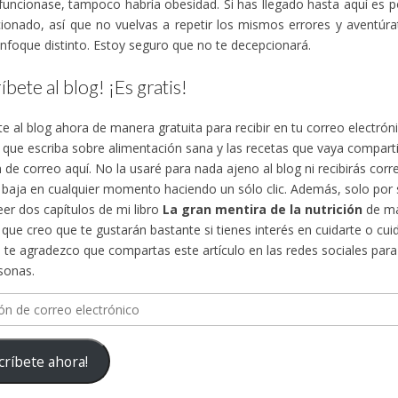
funcionase, tampoco habría obesidad. Si has llegado hasta aquí es 
ionado, así que no vuelvas a repetir los mismos errores y aventúra
nfoque distinto. Estoy seguro que no te decepcionará.
íbete al blog! ¡Es gratis!
te al blog ahora de manera gratuita para recibir en tu correo electró
s que escriba sobre alimentación sana y las recetas que vaya compa
n de correo aquí. No la usaré para nada ajeno al blog ni recibirás cor
 baja en cualquier momento haciendo un sólo clic. Además, solo por su
eer dos capítulos de mi libro
La gran mentira de la nutrición
de ma
, que creo que te gustarán bastante si tienes interés en cuidarte o cuid
te agradezco que compartas este artículo en las redes sociales para d
sonas.
n
críbete ahora!
ico