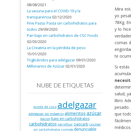
08/08/2021
Mira est
La vacuna para el COVID-19 y la
yo pesa
transparencia
02/12/2020
78Kg. En
Fine Pasta: Pasta sin carbohidratos para
y lo hic
todos
29/09/2020
Pan bajo en carbohidratos de CSC Foods
verdader
02/03/2020
comas d
La Creatina en la pérdida de peso
engordan
15/01/2020
te ocurr
Triglicéridos para adelgazar
09/01/2020
Millonarios de Azúcar
02/01/2020
Si estás
acumula
necesi
NUBE DE ETIQUETAS
determin
salud, y
libro Ad
adelgazar
pesado. 
aceite de coco
azúcar
alimentos
que todo
adelgazar sin milagros
bajo en carbohidratos
bacon
fácilmen
carbohidratos
ciaocarb
carrefour
cocinar
médicos
denunciable
comida
sin carbohidratos