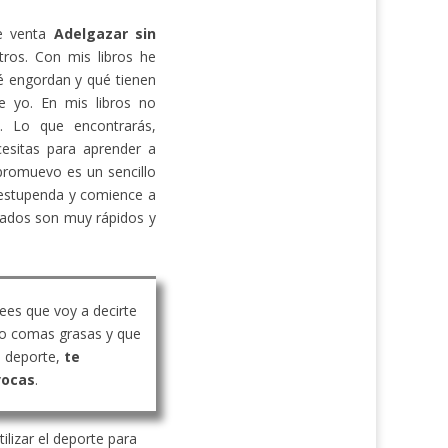
de venta
Adelgazar sin
ros. Con mis libros he
 engordan y qué tienen
e yo. En mis libros no
s. Lo que encontrarás,
cesitas para aprender a
promuevo es un sencillo
estupenda y comience a
ltados son muy rápidos y
rees que voy a decirte
o comas grasas y que
 deporte,
te
vocas
.
ilizar el deporte para