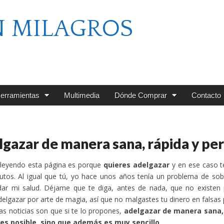
N MILAGROS
erramientas
Multimedia
Dónde Comprar
Contacto
gazar de manera sana, rápida y p
 leyendo esta página es porque
quieres adelgazar
y en ese caso t
nutos. Al igual que tú, yo hace unos años tenía un problema de s
ar mi salud. Déjame que te diga, antes de nada, que no existen p
elgazar por arte de magia, así que no malgastes tu dinero en falsa
as noticias son que si te lo propones,
adelgazar de manera sana,
 es posible, sino que además es muy sencillo
.