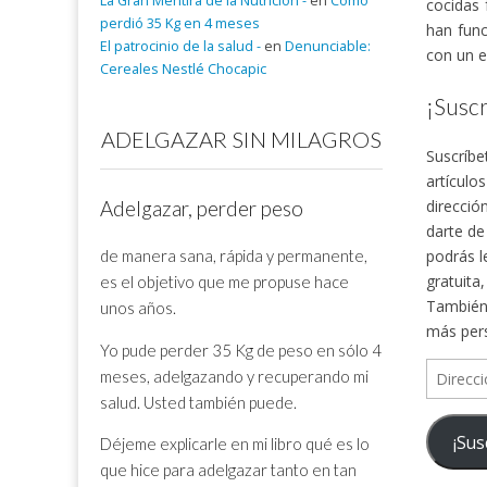
La Gran Mentira de la Nutrición -
en
Cómo
cocidas 
perdió 35 Kg en 4 meses
han func
El patrocinio de la salud -
en
Denunciable:
con un e
Cereales Nestlé Chocapic
¡Suscr
ADELGAZAR SIN MILAGROS
Suscríbe
artículo
direcció
Adelgazar, perder peso
darte de
de manera sana, rápida y permanente,
podrás l
gratuita
es el objetivo que me propuse hace
También 
unos años.
más per
Yo pude perder 35 Kg de peso en sólo 4
Direcció
meses, adelgazando y recuperando mi
de
salud. Usted también puede.
correo
¡Sus
Déjeme explicarle en mi libro qué es lo
electrón
que hice para adelgazar tanto en tan