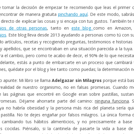
 tomar la decisión de empezar te recomiendo que leas el primer ca
encontrar de manera gratuita
pinchando aquí
. De este modo, sabr
o directo de explicar las cosas y si encaja con tus gustos. También t
nios de otras personas
, tanto en
este blog
como en Amazon,
ios
. Este blog lleva desde 2013 ayudando a personas como tú con s
o artículos, recetas y recogiendo preguntas, testimonios e historias
 apellidos, que se encontraban en una situación parecida a la tuya
gra el cambio, pero como te acabo de decir, el 90% de lo que necesita
adelante, estás a punto de embarcarte en un proceso que cambiará t
enes, quédate por el blog y lee tanto como puedas; la determinación no
o apunte: Mi libro se llama
Adelgazar sin Milagros
porque está bas
 realidad de nuestro organismo, no en falsas promesas. Cuando me
 las páginas que encontré en Google eran sobre pastillas, sustan
promesas. Déjame ahorrarte parte del camino:
ninguna funciona
. 
ya no habría obesidad y la persona más rica del planeta sería qui
 pastilla. No te dejes engañar por falsos milagros. La única forma
 cambiando tus hábitos alimenticios, y no precisamente a bas
as cocidas. Piénsalo, si la cantinela de pasarte la vida a base de