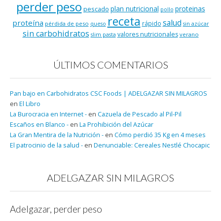
perder peso
plan nutricional
proteinas
pescado
pollo
receta
salud
proteína
rápido
pérdida de peso
queso
sin azúcar
sin carbohidratos
valores nutricionales
verano
slim pasta
ÚLTIMOS COMENTARIOS
Pan bajo en Carbohidratos CSC Foods | ADELGAZAR SIN MILAGROS
en
El Libro
La Burocracia en Internet -
en
Cazuela de Pescado al Pil-Pil
Escaños en Blanco -
en
La Prohibición del Azúcar
La Gran Mentira de la Nutrición -
en
Cómo perdió 35 Kg en 4 meses
El patrocinio de la salud -
en
Denunciable: Cereales Nestlé Chocapic
ADELGAZAR SIN MILAGROS
Adelgazar, perder peso