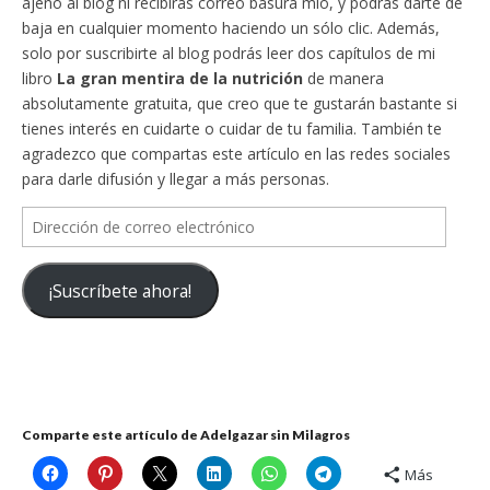
ajeno al blog ni recibirás correo basura mío, y podrás darte de
baja en cualquier momento haciendo un sólo clic. Además,
solo por suscribirte al blog podrás leer dos capítulos de mi
libro
La gran mentira de la nutrición
de manera
absolutamente gratuita, que creo que te gustarán bastante si
tienes interés en cuidarte o cuidar de tu familia. También te
agradezco que compartas este artículo en las redes sociales
para darle difusión y llegar a más personas.
Dirección
de
correo
¡Suscríbete ahora!
electrónico
Comparte este artículo de Adelgazar sin Milagros
Más