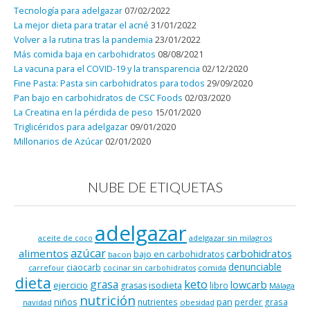
Tecnología para adelgazar
07/02/2022
La mejor dieta para tratar el acné
31/01/2022
Volver a la rutina tras la pandemia
23/01/2022
Más comida baja en carbohidratos
08/08/2021
La vacuna para el COVID-19 y la transparencia
02/12/2020
Fine Pasta: Pasta sin carbohidratos para todos
29/09/2020
Pan bajo en carbohidratos de CSC Foods
02/03/2020
La Creatina en la pérdida de peso
15/01/2020
Triglicéridos para adelgazar
09/01/2020
Millonarios de Azúcar
02/01/2020
NUBE DE ETIQUETAS
adelgazar
adelgazar sin milagros
aceite de coco
azúcar
alimentos
carbohidratos
bajo en carbohidratos
bacon
denunciable
ciaocarb
comida
carrefour
cocinar sin carbohidratos
dieta
keto
grasa
lowcarb
ejercicio
isodieta
grasas
libro
Málaga
nutrición
niños
pan
nutrientes
perder grasa
navidad
obesidad