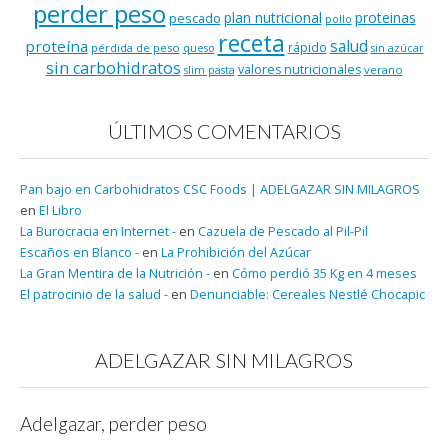
perder peso
plan nutricional
proteinas
pescado
pollo
receta
salud
proteína
rápido
pérdida de peso
queso
sin azúcar
sin carbohidratos
valores nutricionales
verano
slim pasta
ÚLTIMOS COMENTARIOS
Pan bajo en Carbohidratos CSC Foods | ADELGAZAR SIN MILAGROS
en
El Libro
La Burocracia en Internet -
en
Cazuela de Pescado al Pil-Pil
Escaños en Blanco -
en
La Prohibición del Azúcar
La Gran Mentira de la Nutrición -
en
Cómo perdió 35 Kg en 4 meses
El patrocinio de la salud -
en
Denunciable: Cereales Nestlé Chocapic
ADELGAZAR SIN MILAGROS
Adelgazar, perder peso