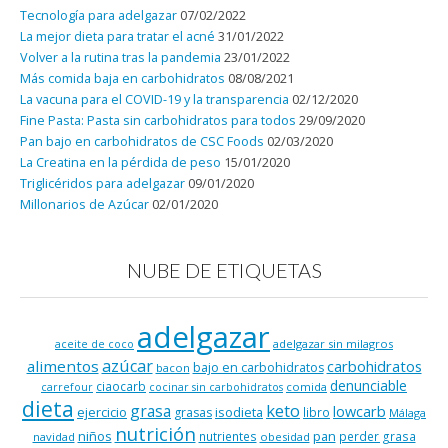
Tecnología para adelgazar
07/02/2022
La mejor dieta para tratar el acné
31/01/2022
Volver a la rutina tras la pandemia
23/01/2022
Más comida baja en carbohidratos
08/08/2021
La vacuna para el COVID-19 y la transparencia
02/12/2020
Fine Pasta: Pasta sin carbohidratos para todos
29/09/2020
Pan bajo en carbohidratos de CSC Foods
02/03/2020
La Creatina en la pérdida de peso
15/01/2020
Triglicéridos para adelgazar
09/01/2020
Millonarios de Azúcar
02/01/2020
NUBE DE ETIQUETAS
adelgazar
adelgazar sin milagros
aceite de coco
azúcar
alimentos
carbohidratos
bajo en carbohidratos
bacon
denunciable
ciaocarb
comida
carrefour
cocinar sin carbohidratos
dieta
keto
grasa
lowcarb
ejercicio
isodieta
grasas
libro
Málaga
nutrición
niños
pan
nutrientes
perder grasa
navidad
obesidad