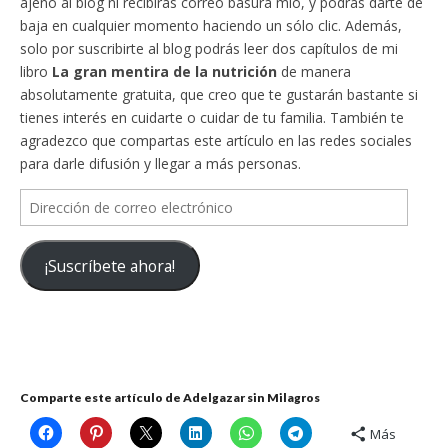
ajeno al blog ni recibirás correo basura mío, y podrás darte de
baja en cualquier momento haciendo un sólo clic. Además,
solo por suscribirte al blog podrás leer dos capítulos de mi
libro
La gran mentira de la nutrición
de manera
absolutamente gratuita, que creo que te gustarán bastante si
tienes interés en cuidarte o cuidar de tu familia. También te
agradezco que compartas este artículo en las redes sociales
para darle difusión y llegar a más personas.
Dirección
de
correo
¡Suscríbete ahora!
electrónico
Comparte este artículo de Adelgazar sin Milagros
Más