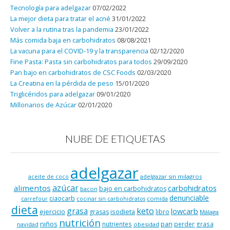
Tecnología para adelgazar
07/02/2022
La mejor dieta para tratar el acné
31/01/2022
Volver a la rutina tras la pandemia
23/01/2022
Más comida baja en carbohidratos
08/08/2021
La vacuna para el COVID-19 y la transparencia
02/12/2020
Fine Pasta: Pasta sin carbohidratos para todos
29/09/2020
Pan bajo en carbohidratos de CSC Foods
02/03/2020
La Creatina en la pérdida de peso
15/01/2020
Triglicéridos para adelgazar
09/01/2020
Millonarios de Azúcar
02/01/2020
NUBE DE ETIQUETAS
adelgazar
adelgazar sin milagros
aceite de coco
azúcar
alimentos
carbohidratos
bajo en carbohidratos
bacon
denunciable
ciaocarb
comida
carrefour
cocinar sin carbohidratos
dieta
keto
grasa
lowcarb
ejercicio
isodieta
grasas
libro
Málaga
nutrición
niños
pan
nutrientes
perder grasa
navidad
obesidad