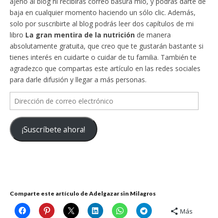
ajeno al blog ni recibirás correo basura mío, y podrás darte de
baja en cualquier momento haciendo un sólo clic. Además,
solo por suscribirte al blog podrás leer dos capítulos de mi
libro
La gran mentira de la nutrición
de manera
absolutamente gratuita, que creo que te gustarán bastante si
tienes interés en cuidarte o cuidar de tu familia. También te
agradezco que compartas este artículo en las redes sociales
para darle difusión y llegar a más personas.
Dirección
de
correo
¡Suscríbete ahora!
electrónico
Comparte este artículo de Adelgazar sin Milagros
Más