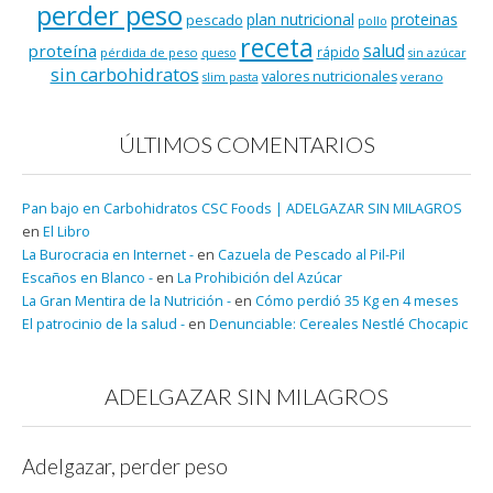
perder peso
plan nutricional
proteinas
pescado
pollo
receta
salud
proteína
rápido
pérdida de peso
queso
sin azúcar
sin carbohidratos
valores nutricionales
verano
slim pasta
ÚLTIMOS COMENTARIOS
Pan bajo en Carbohidratos CSC Foods | ADELGAZAR SIN MILAGROS
en
El Libro
La Burocracia en Internet -
en
Cazuela de Pescado al Pil-Pil
Escaños en Blanco -
en
La Prohibición del Azúcar
La Gran Mentira de la Nutrición -
en
Cómo perdió 35 Kg en 4 meses
El patrocinio de la salud -
en
Denunciable: Cereales Nestlé Chocapic
ADELGAZAR SIN MILAGROS
Adelgazar, perder peso