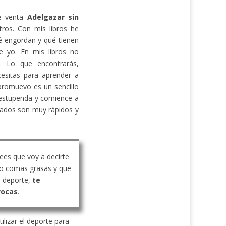
de venta
Adelgazar sin
ros. Con mis libros he
 engordan y qué tienen
e yo. En mis libros no
s. Lo que encontrarás,
cesitas para aprender a
promuevo es un sencillo
estupenda y comience a
ltados son muy rápidos y
rees que voy a decirte
o comas grasas y que
 deporte,
te
vocas
.
ilizar el deporte para