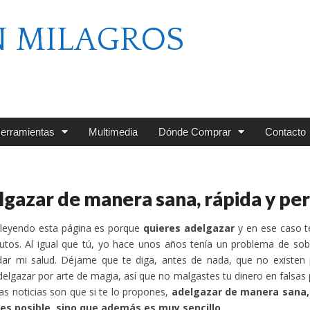
N MILAGROS
erramientas
Multimedia
Dónde Comprar
Contacto
gazar de manera sana, rápida y p
 leyendo esta página es porque
quieres adelgazar
y en ese caso t
nutos. Al igual que tú, yo hace unos años tenía un problema de s
ar mi salud. Déjame que te diga, antes de nada, que no existen p
elgazar por arte de magia, así que no malgastes tu dinero en falsa
as noticias son que si te lo propones,
adelgazar de manera sana,
 es posible, sino que además es muy sencillo
.