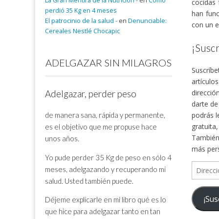
La Gran Mentira de la Nutrición -
en
Cómo
cocidas 
perdió 35 Kg en 4 meses
han func
El patrocinio de la salud -
en
Denunciable:
con un e
Cereales Nestlé Chocapic
¡Suscr
ADELGAZAR SIN MILAGROS
Suscríbe
artículo
direcció
Adelgazar, perder peso
darte de
de manera sana, rápida y permanente,
podrás l
gratuita
es el objetivo que me propuse hace
También 
unos años.
más per
Yo pude perder 35 Kg de peso en sólo 4
Direcció
meses, adelgazando y recuperando mi
de
salud. Usted también puede.
correo
¡Sus
Déjeme explicarle en mi libro qué es lo
electrón
que hice para adelgazar tanto en tan