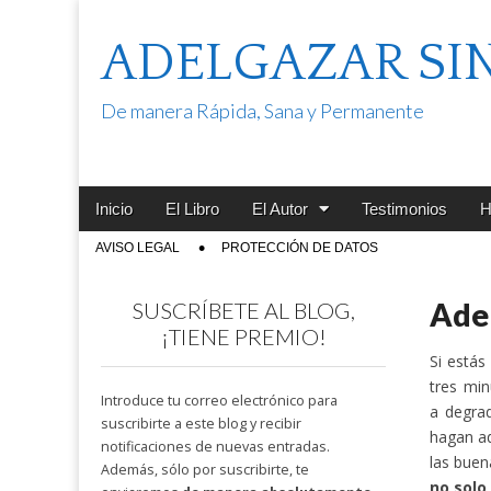
ADELGAZAR SI
De manera Rápida, Sana y Permanente
Main
Skip
Inicio
El Libro
El Autor
Testimonios
H
menu
to
Sub
AVISO LEGAL
PROTECCIÓN DE DATOS
content
menu
Adel
SUSCRÍBETE AL BLOG,
¡TIENE PREMIO!
Si estás
tres mi
Introduce tu correo electrónico para
a degrad
suscribirte a este blog y recibir
hagan ad
notificaciones de nuevas entradas.
las buen
Además, sólo por suscribirte, te
no solo