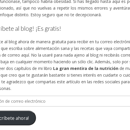
funcionase, tampoco habría obesidad. Si has llegado hasta aquí es 
ionado, así que no vuelvas a repetir los mismos errores y aventúra
nfoque distinto. Estoy seguro que no te decepcionará.
íbete al blog! ¡Es gratis!
te al blog ahora de manera gratuita para recibir en tu correo electró
s que escriba sobre alimentación sana y las recetas que vaya compa
n de correo aquí. No la usaré para nada ajeno al blog ni recibirás cor
 baja en cualquier momento haciendo un sólo clic. Además, solo por su
eer dos capítulos de mi libro
La gran mentira de la nutrición
de ma
, que creo que te gustarán bastante si tienes interés en cuidarte o cuid
te agradezco que compartas este artículo en las redes sociales para d
sonas.
n
críbete ahora!
ico