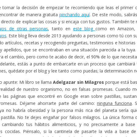
 tomar la decisión de empezar te recomiendo que leas el primer ca
encontrar de manera gratuita
pinchando aquí
. De este modo, sabr
o directo de explicar las cosas y si encaja con tus gustos. También t
nios de otras personas
, tanto en
este blog
como en Amazon,
ios
. Este blog lleva desde 2013 ayudando a personas como tú con s
o artículos, recetas y recogiendo preguntas, testimonios e historias
 apellidos, que se encontraban en una situación parecida a la tuya
gra el cambio, pero como te acabo de decir, el 90% de lo que necesita
adelante, estás a punto de embarcarte en un proceso que cambiará t
enes, quédate por el blog y lee tanto como puedas; la determinación no
o apunte: Mi libro se llama
Adelgazar sin Milagros
porque está bas
 realidad de nuestro organismo, no en falsas promesas. Cuando me
 las páginas que encontré en Google eran sobre pastillas, sustan
promesas. Déjame ahorrarte parte del camino:
ninguna funciona
. 
ya no habría obesidad y la persona más rica del planeta sería qui
 pastilla. No te dejes engañar por falsos milagros. La única forma
 cambiando tus hábitos alimenticios, y no precisamente a bas
as cocidas. Piénsalo, si la cantinela de pasarte la vida a base de