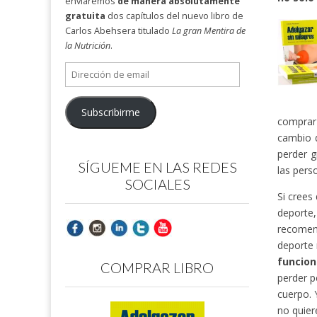
enviaremos
de manera absolutamente
gratuita
dos capítulos del nuevo libro de
Carlos Abehsera titulado
La gran Mentira de
la Nutrición
.
Dirección
de
email
Subscribirme
comprar 
cambio 
perder g
SÍGUEME EN LAS REDES
las pers
SOCIALES
Si crees
deporte
recomend
deporte 
funcion
COMPRAR LIBRO
perder p
cuerpo. 
no quier