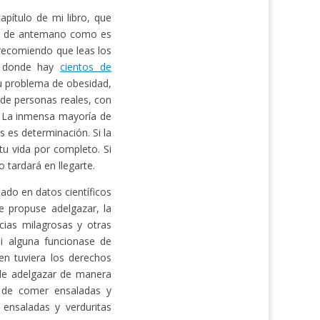
pítulo de mi libro, que
ás de antemano como es
e recomiendo que leas los
 donde hay
cientos de
u problema de obesidad,
 de personas reales, con
. La inmensa mayoría de
s es determinación. Si la
u vida por completo. Si
 tardará en llegarte.
ado en datos científicos
 propuse adelgazar, la
cias milagrosas y otras
Si alguna funcionase de
en tuviera los derechos
 de adelgazar de manera
e de comer ensaladas y
 ensaladas y verduritas