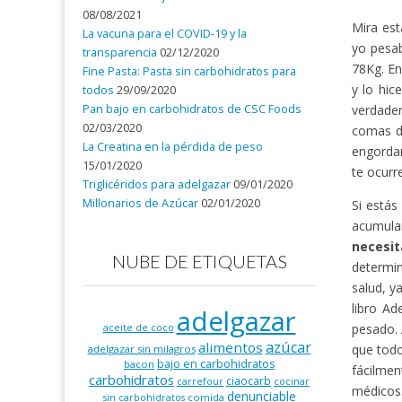
08/08/2021
Mira est
La vacuna para el COVID-19 y la
yo pesa
transparencia
02/12/2020
78Kg. En
Fine Pasta: Pasta sin carbohidratos para
y lo hic
todos
29/09/2020
Pan bajo en carbohidratos de CSC Foods
verdader
02/03/2020
comas d
La Creatina en la pérdida de peso
engordan
15/01/2020
te ocurr
Triglicéridos para adelgazar
09/01/2020
Millonarios de Azúcar
02/01/2020
Si estás
acumula
necesi
NUBE DE ETIQUETAS
determin
salud, y
libro Ad
adelgazar
pesado. 
aceite de coco
azúcar
alimentos
que todo
adelgazar sin milagros
bajo en carbohidratos
bacon
fácilmen
carbohidratos
ciaocarb
carrefour
cocinar
médicos
denunciable
comida
sin carbohidratos