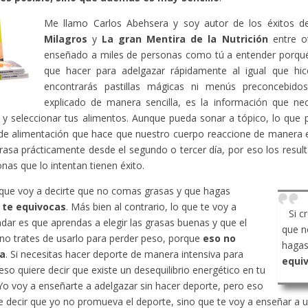
Me llamo Carlos Abehsera y soy autor de los éxitos 
Milagros
y
La gran Mentira de la Nutrición
entre ot
enseñado a miles de personas como tú a entender porqué
que hacer para adelgazar rápidamente al igual que hic
encontrarás pastillas mágicas ni menús preconcebido
explicado de manera sencilla, es la información que ne
y seleccionar tus alimentos. Aunque pueda sonar a tópico, lo que 
de alimentación que hace que nuestro cuerpo reaccione de manera 
rasa prácticamente desde el segundo o tercer día, por eso los resu
onas que lo intentan tienen éxito.
 que voy a decirte que no comas grasas y que hagas
,
te equivocas
. Más bien al contrario, lo que te voy a
Si c
ar es que aprendas a elegir las grasas buenas y que el
que n
no trates de usarlo para perder peso, porque
eso no
hagas
a
. Si necesitas hacer deporte de manera intensiva para
equi
eso quiere decir que existe un desequilibrio energético en tu
Yo voy a enseñarte a adelgazar sin hacer deporte, pero eso
e decir que yo no promueva el deporte, sino que te voy a enseñar a ut