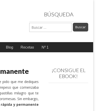
BÚSQUEDA
Buscar:
Blog
Recetas
Nº 1
ermanente
¡CONSIGUE EL
EBOOK!
e pido que me dediques
obrepeso que comenzaba
astillas milagro que te
s promesas. Sin embargo,
 rápida y permanente