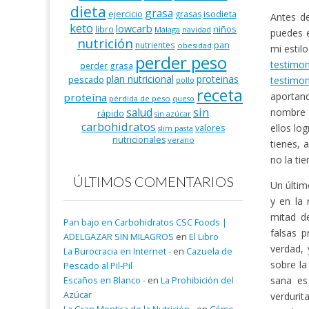
dieta
grasa
ejercicio
isodieta
grasas
Antes de
keto
lowcarb
niños
libro
Málaga
navidad
puedes 
nutrición
pan
nutrientes
obesidad
mi estil
perder peso
testimo
perder grasa
plan nutricional
proteinas
pescado
testimon
pollo
receta
aportand
proteína
pérdida de peso
queso
salud
sin
nombre y
rápido
sin azúcar
carbohidratos
ellos lo
valores
slim pasta
nutricionales
verano
tienes, 
no la ti
ÚLTIMOS COMENTARIOS
Un últim
y en la
mitad de
Pan bajo en Carbohidratos CSC Foods |
falsas 
ADELGAZAR SIN MILAGROS
en
El Libro
verdad, 
La Burocracia en Internet -
en
Cazuela de
sobre la
Pescado al Pil-Pil
sana es
Escaños en Blanco -
en
La Prohibición del
Azúcar
verdurit