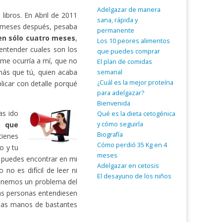
Adelgazar de manera
ibros. En Abril de 2011
sana, rápida y
 meses después, pesaba
permanente
 en sólo cuatro meses
,
Los 10 peores alimentos
entender cuales son los
que puedes comprar
 me ocurría a mí, que no
El plan de comidas
ás que tú, quien acaba
semanal
¿Cuál es la mejor proteína
licar con detalle porqué
para adelgazar?
Bienvenida
as ido
Qué es la dieta cetogénica
y cómo seguirla
a que
Biografía
tienes
Cómo perdió 35 Kg en 4
o y tu
meses
o puedes encontrar en mi
Adelgazar en cetosis
no es difícil de leer ni
El desayuno de los niños
tenemos un problema del
as personas entendiesen
 las manos de bastantes