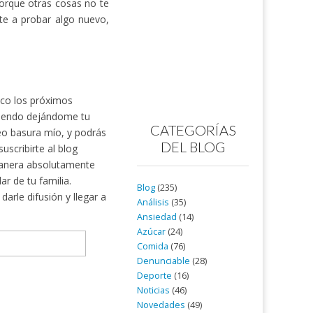
porque otras cosas no te
te a probar algo nuevo,
nico los próximos
rtiendo dejándome tu
CATEGORÍAS
reo basura mío, y podrás
DEL BLOG
scribirte al blog
nera absolutamente
ar de tu familia.
Blog
(235)
arle difusión y llegar a
Análisis
(35)
Ansiedad
(14)
Azúcar
(24)
Comida
(76)
Denunciable
(28)
Deporte
(16)
Noticias
(46)
Novedades
(49)