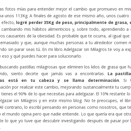
as fotos mías para entender mejor el cambio que promuevo en mis l
ba unos 113Kg. A finales de agosto de ese mismo año, unos cuatro
 efecto,
logré perder 35Kg de peso, principalmente de grasa,
e cambiando mis hábitos alimenticios y, sobre todo, aprendiendo a 
os causantes de la obesidad. Es probable que te ocurra, al igual que
emasiado y que, aunque muchas personas a tu alrededor comen m
do sin parar seas tú. En mi libro Adelgazar sin Milagros te voy a exp
e eso y qué puedes hacer para solucionarlo.
 buscando pastillas milagrosas que eliminen los kilos de grasa que h
ndo, siento decirte que jamás vas a encontrarlas.
La pastill
tas está en tu cabeza y se llama determinación
. Si 
ación por realizar este cambio, mejorando sustancialmente tu cuerp
a tienes el 90% de lo que necesitas para adelgazar. El 10% restante l
elgazar sin Milagros y en este mismo blog. No te preocupes, el libro 
Al contrario, lo escribí pensando en personas como nosotros, que 
 el mundo opina pero que nadie entiende. Lo que quería era que otr
te lo que yo tuve que descubrir investigando después de pasar por
.