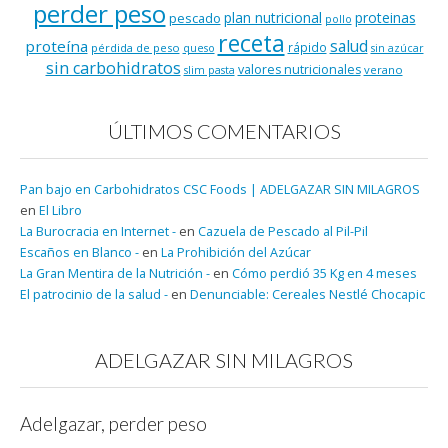
perder peso
plan nutricional
proteinas
pescado
pollo
receta
salud
proteína
rápido
pérdida de peso
queso
sin azúcar
sin carbohidratos
valores nutricionales
verano
slim pasta
ÚLTIMOS COMENTARIOS
Pan bajo en Carbohidratos CSC Foods | ADELGAZAR SIN MILAGROS
en
El Libro
La Burocracia en Internet -
en
Cazuela de Pescado al Pil-Pil
Escaños en Blanco -
en
La Prohibición del Azúcar
La Gran Mentira de la Nutrición -
en
Cómo perdió 35 Kg en 4 meses
El patrocinio de la salud -
en
Denunciable: Cereales Nestlé Chocapic
ADELGAZAR SIN MILAGROS
Adelgazar, perder peso