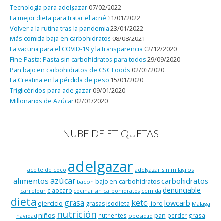
Tecnología para adelgazar
07/02/2022
La mejor dieta para tratar el acné
31/01/2022
Volver a la rutina tras la pandemia
23/01/2022
Más comida baja en carbohidratos
08/08/2021
La vacuna para el COVID-19 y la transparencia
02/12/2020
Fine Pasta: Pasta sin carbohidratos para todos
29/09/2020
Pan bajo en carbohidratos de CSC Foods
02/03/2020
La Creatina en la pérdida de peso
15/01/2020
Triglicéridos para adelgazar
09/01/2020
Millonarios de Azúcar
02/01/2020
NUBE DE ETIQUETAS
adelgazar
adelgazar sin milagros
aceite de coco
azúcar
alimentos
carbohidratos
bajo en carbohidratos
bacon
denunciable
ciaocarb
comida
carrefour
cocinar sin carbohidratos
dieta
keto
grasa
lowcarb
ejercicio
isodieta
grasas
libro
Málaga
nutrición
niños
pan
nutrientes
perder grasa
navidad
obesidad