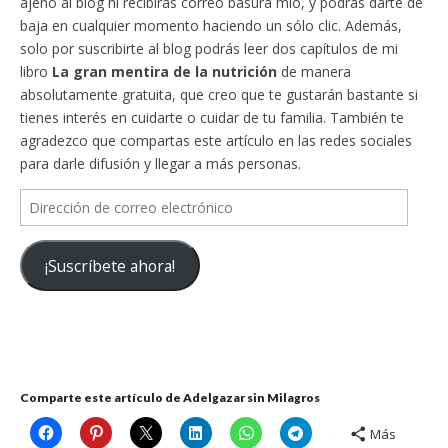
ajeno al blog ni recibirás correo basura mío, y podrás darte de
baja en cualquier momento haciendo un sólo clic. Además,
solo por suscribirte al blog podrás leer dos capítulos de mi
libro
La gran mentira de la nutrición
de manera
absolutamente gratuita, que creo que te gustarán bastante si
tienes interés en cuidarte o cuidar de tu familia. También te
agradezco que compartas este artículo en las redes sociales
para darle difusión y llegar a más personas.
Dirección
de
correo
¡Suscríbete ahora!
electrónico
Comparte este artículo de Adelgazar sin Milagros
Más