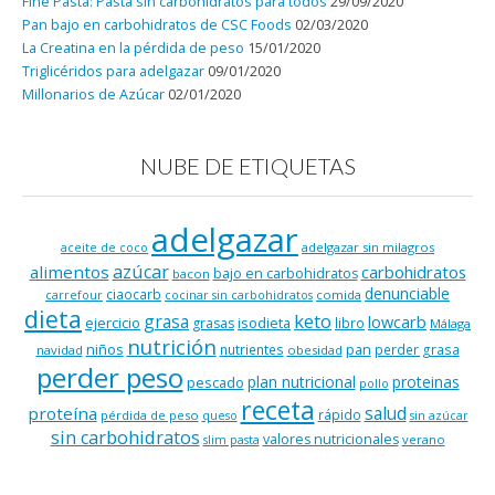
Fine Pasta: Pasta sin carbohidratos para todos
29/09/2020
Pan bajo en carbohidratos de CSC Foods
02/03/2020
La Creatina en la pérdida de peso
15/01/2020
Triglicéridos para adelgazar
09/01/2020
Millonarios de Azúcar
02/01/2020
NUBE DE ETIQUETAS
adelgazar
adelgazar sin milagros
aceite de coco
azúcar
alimentos
carbohidratos
bajo en carbohidratos
bacon
denunciable
ciaocarb
comida
carrefour
cocinar sin carbohidratos
dieta
keto
grasa
lowcarb
ejercicio
isodieta
grasas
libro
Málaga
nutrición
niños
pan
nutrientes
perder grasa
navidad
obesidad
perder peso
plan nutricional
proteinas
pescado
pollo
receta
salud
proteína
rápido
pérdida de peso
queso
sin azúcar
sin carbohidratos
valores nutricionales
verano
slim pasta