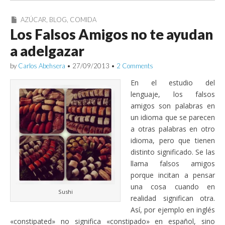
AZÚCAR
,
BLOG
,
COMIDA
Los Falsos Amigos no te ayudan
a adelgazar
by
Carlos Abehsera
•
27/09/2013
•
2 Comments
En el estudio del
lenguaje, los falsos
amigos son palabras en
un idioma que se parecen
a otras palabras en otro
idioma, pero que tienen
distinto significado. Se las
llama falsos amigos
porque incitan a pensar
una cosa cuando en
Sushi
realidad significan otra.
Así, por ejemplo en inglés
«constipated» no significa «constipado» en español, sino