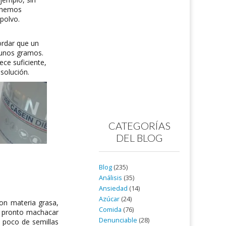
e hemos
polvo.
rdar que un
 unos gramos.
ce suficiente,
solución.
CATEGORÍAS
DEL BLOG
Blog
(235)
Análisis
(35)
Ansiedad
(14)
Azúcar
(24)
on materia grasa,
Comida
(76)
te pronto machacar
Denunciable
(28)
 poco de semillas