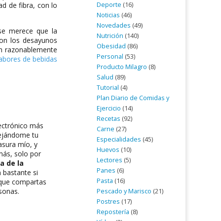
Deporte
(16)
d de fibra, con lo
Noticias
(46)
Novedades
(49)
 se merece que la
Nutrición
(140)
con los desayunos
Obesidad
(86)
ón razonablemente
Personal
(53)
abores de bebidas
Producto Milagro
(8)
Salud
(89)
Tutorial
(4)
Plan Diario de Comidas y
Ejercicio
(14)
Recetas
(92)
lectrónico más
Carne
(27)
dejándome tu
Especialidades
(45)
asura mío, y
Huevos
(10)
más, solo por
Lectores
(5)
a de la
Panes
(6)
 bastante si
Pasta
(16)
o que compartas
rsonas.
Pescado y Marisco
(21)
Postres
(17)
Repostería
(8)