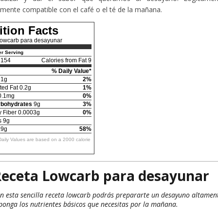
mente compatible con el café o el té de la mañana.
ition Facts
owcarb para desayunar
r Serving
154
Calories from Fat 9
% Daily Value*
1g
2%
ted Fat 0.2g
1%
0.1mg
0%
rbohydrates
9g
3%
y Fiber 0.0003g
0%
s 9g
9g
58%
Daily Values are based on a 2000 calorie
eceta Lowcarb para desayunar
n esta sencilla receta lowcarb podrás prepararte un desayuno altament
ponga los nutrientes básicos que necesitas por la mañana.