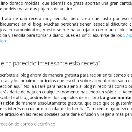
 lino dorado molidas, que además de grasa aportan una gran cantida
e podéis matar dos pájaros de un tiro.
 trata de una receta muy sencilla, pero creo que justo por eso
bliquemos en el blog. Muchas personas tienen especial dificultad 
jos en carbohidratos, y esto se me ha antojado como una soluci
pida y sencilla para tomar a diario, pues es difícil aburrirse de los
57 s
lero.
Te ha parecido interesante esta receta?
scríbete al blog ahora de manera gratuita para recibir en tu correo e
cetas y los próximos artículos que escriba sobre alimentación sana 
rección aquí. No la usaré para nada ajeno al blog ni recibirás correo b
drás darte de baja en cualquier momento haciendo un sólo clic. Ade
scribirte al blog podrás leer dos capítulos de mi libro
La gran mentir
trición
de manera absolutamente gratuita, que creo que te gustarán
enes interés en cuidarte o cuidar de tu familia. También te agradezc
te artículo en las redes sociales para darle difusión y llegar a más pe
rección