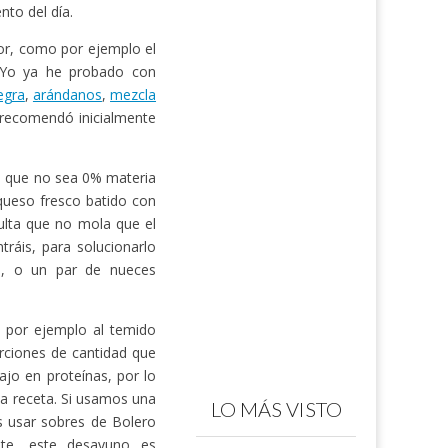
to del día.
bor, como por ejemplo el
 Yo ya he probado con
egra
,
arándanos
,
mezcla
 recomendó inicialmente
o que no sea 0% materia
 queso fresco batido con
ulta que no mola que el
ráis, para solucionarlo
ra, o un par de nueces
e por ejemplo al temido
rciones de cantidad que
ajo en proteínas, por lo
la receta. Si usamos una
LO MÁS VISTO
 usar sobres de Bolero
te, este desayuno es