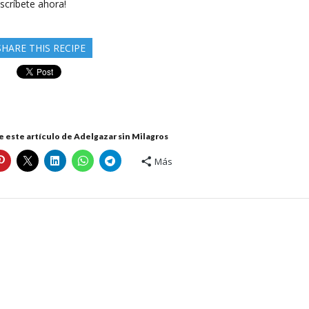
scríbete ahora!
rreo
ectrónico
SHARE THIS RECIPE
 este artículo de Adelgazar sin Milagros
Más