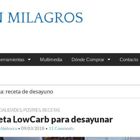
N MILAGROS
erramientas
Multimedia
Dónde Comprar
Contacto
ta:
receta de desayuno
CIALIDADES
,
POSTRES
,
RECETAS
eta LowCarb para desayunar
 Abehsera
•
09/03/2018
•
11 Comments