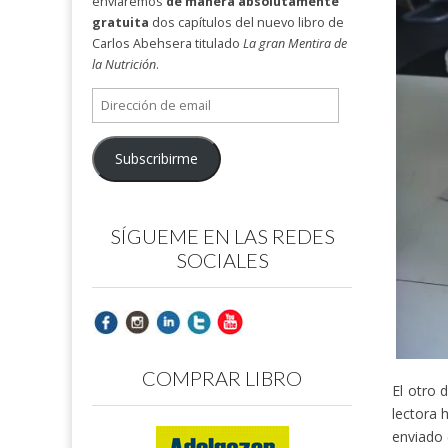
enviaremos
de manera absolutamente
gratuita
dos capítulos del nuevo libro de
Carlos Abehsera titulado
La gran Mentira de
la Nutrición
.
Dirección
de
email
Subscribirme
SÍGUEME EN LAS REDES
SOCIALES
COMPRAR LIBRO
El otro 
lectora 
enviado 