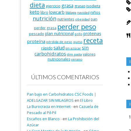
dieta
grasa
ejercicio
isodieta
grasas
keto
lowcarb
niños
libro
Málaga
navidad
nutrición
pan
nutrientes
obesidad
perder peso
perder grasa
plan nutricional
proteinas
pescado
pollo
receta
proteína
pérdida de peso
queso
salud
sin
rápido
sin azúcar
carbohidratos
valores
slim pasta
nutricionales
verano
ÚLTIMOS COMENTARIOS
Pan bajo en Carbohidratos CSC Foods |
ADELGAZAR SIN MILAGROS
en
El Libro
La Burocracia en Internet -
en
Cazuela de
Pescado al Pil-Pil
Escaños en Blanco -
en
La Prohibición del
Azúcar