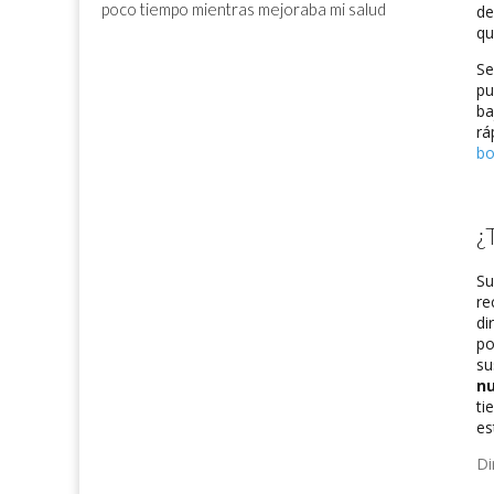
poco tiempo mientras mejoraba mi salud
de
qu
Se
pu
ba
rá
bo
¿
Su
re
di
po
su
nu
ti
es
Di
de