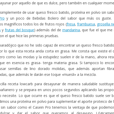
ayunar por aquello de que es dulce, pero también en cualquier momen
 simplemente de usar queso fresco batido, proteína en polvo sin sa
Pro
y un poco de Bebidas Bolero del sabor que más os guste.
os magníficos todos los de frutos rojos (
fresa
,
frambuesa
,
grosella n
s
y
frutas del bosque
) además del de
mandarina
, que fue el que me
 con el que hice las primeras pruebas.
paradójico que no he sido capaz de encontrar un queso fresco batid
or lo que esta receta anda corta en grasa. Me consta que existe el
ero como las modas y la estupidez suelen ir de la mano, ahora res
ue en esencia es grasa- tenga materia grasa. Si tampoco lo encont
usar semillas de lino dorado molidas, que además aportan fib
as, que además le darán ese toque «muesli» a la mezcla.
cilla receta lowcarb para desayunar de manera saludable sustituy
mañanero y se prepara en unos pocos segundos aplicando las propo
 necesite. Lo que ocurre es que el queso fresco batido suele ser b
imos una proteína en polvo para suplementar el aporte proteico de 
a sin sabor como el Casein Pro tenemos la ventaja de que podemos
dulzar y dar el sabor que queramos al desayuno. Lógicamen