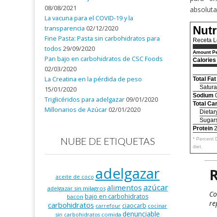
08/08/2021
absoluta
La vacuna para el COVID-19 y la
Nutr
transparencia
02/12/2020
Fine Pasta: Pasta sin carbohidratos para
Receta L
todos
29/09/2020
Amount Pe
Pan bajo en carbohidratos de CSC Foods
Calories
02/03/2020
La Creatina en la pérdida de peso
Total Fat
Satura
15/01/2020
Sodium
Triglicéridos para adelgazar
09/01/2020
Total Ca
Millonarios de Azúcar
02/01/2020
Dietar
Sugar
Protein
2
NUBE DE ETIQUETAS
* Percent 
diet.
adelgazar
R
aceite de coco
azúcar
alimentos
adelgazar sin milagros
Co
bajo en carbohidratos
bacon
re
carbohidratos
ciaocarb
carrefour
cocinar
denunciable
comida
sin carbohidratos