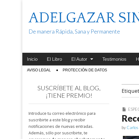
ADELGAZAR SI
De manera Rápida, Sana y Permanente
Main
Skip
Inicio
El Libro
El Autor
Testimonios
H
menu
to
Sub
AVISO LEGAL
PROTECCIÓN DE DATOS
content
menu
SUSCRÍBETE AL BLOG,
Etique
¡TIENE PREMIO!
ESPE
Introduce tu correo electrónico para
Rec
suscribirte a este blog y recibir
notificaciones de nuevas entradas.
by
Carlos
Además, sólo por suscribirte, te