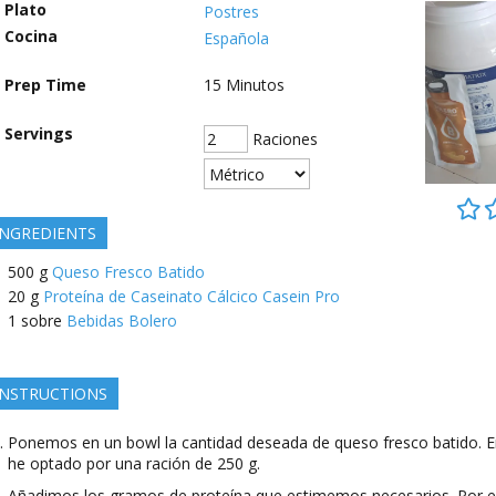
Plato
Postres
Cocina
Española
Prep Time
15
Minutos
Servings
Raciones
INGREDIENTS
500
g
Queso Fresco Batido
20
g
Proteína de Caseinato Cálcico Casein Pro
1
sobre
Bebidas Bolero
INSTRUCTIONS
Ponemos en un bowl la cantidad deseada de queso fresco batido. E
he optado por una ración de 250 g.
Añadimos los gramos de proteína que estimemos necesarios. Por e