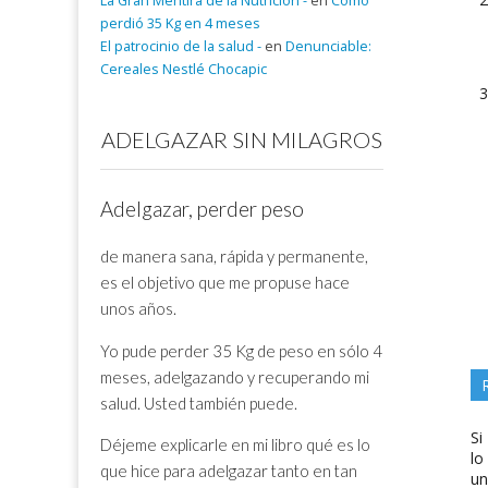
La Gran Mentira de la Nutrición -
en
Cómo
perdió 35 Kg en 4 meses
El patrocinio de la salud -
en
Denunciable:
Cereales Nestlé Chocapic
ADELGAZAR SIN MILAGROS
Adelgazar, perder peso
de manera sana, rápida y permanente,
es el objetivo que me propuse hace
unos años.
Yo pude perder 35 Kg de peso en sólo 4
meses, adelgazando y recuperando mi
salud. Usted también puede.
Si
Déjeme explicarle en mi libro qué es lo
lo
que hice para adelgazar tanto en tan
un