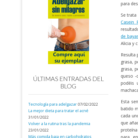
para des
Se trata
Casein 
resultad
de baya
Alicia y
Resulta 
grasa, p
grasa, p
queso -q
ÚLTIMAS ENTRADAS DEL
podéis 
BLOG
machacad
Esta sen
Tecnología para adelgazar
07/02/2022
batido 
La mejor dieta para tratar el acné
cada uno
31/01/2022
que añad
Volver a la rutina tras la pandemia
proteín
23/01/2022
Más comida baja en carbohidratos
para en