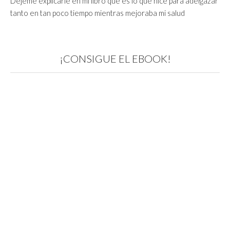
Déjeme explicarle en mi libro qué es lo que hice para adelgazar
tanto en tan poco tiempo mientras mejoraba mi salud
¡CONSIGUE EL EBOOK!