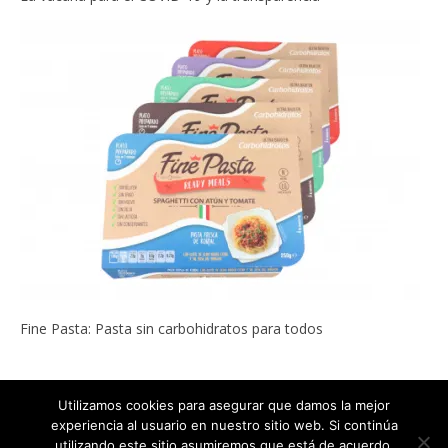
Fine Pasta: Pasta sin carbohidratos para todos
Utilizamos cookies para asegurar que damos la mejor
experiencia al usuario en nuestro sitio web. Si continúa
Copyright © 2022
ADELGAZAR SIN MILAGROS por Carlos Abehsera
.
utilizando este sitio asumiremos que está de acuerdo.