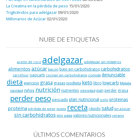
La Creatina en la pérdida de peso
15/01/2020
Triglicéridos para adelgazar
09/01/2020
Millonarios de Azúcar
02/01/2020
NUBE DE ETIQUETAS
adelgazar
adelgazar sin milagros
aceite de coco
azúcar
alimentos
carbohidratos
bajo en carbohidratos
bacon
denunciable
ciaocarb
comida
carrefour
cocinar sin carbohidratos
dieta
keto
grasa
lowcarb
ejercicio
isodieta
grasas
libro
Málaga
nutrición
niños
pan
nutrientes
perder grasa
navidad
obesidad
perder peso
plan nutricional
proteinas
pescado
pollo
receta
salud
proteína
rápido
pérdida de peso
queso
sin azúcar
sin carbohidratos
valores nutricionales
verano
slim pasta
ÚLTIMOS COMENTARIOS