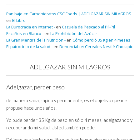
Pan bajo en Carbohidratos CSC Foods | ADELGAZAR SIN MILAGROS
en
El Libro
La Burocracia en Internet -
en
Cazuela de Pescado al Pil-Pil
Escaños en Blanco -
en
La Prohibición del Azúcar
La Gran Mentira de la Nutrición -
en
Cómo perdió 35 Kg en 4 meses
El patrocinio de la salud -
en
Denunciable: Cereales Nestlé Chocapic
ADELGAZAR SIN MILAGROS
Adelgazar, perder peso
de manera sana, rápida y permanente, es el objetivo que me
propuse hace unos años.
Yo pude perder 35 Kg de peso en sólo 4 meses, adelgazando y
recuperando mi salud. Usted también puede.
Déjeme explicarle en mi libro qué es lo que hice para adelgazar