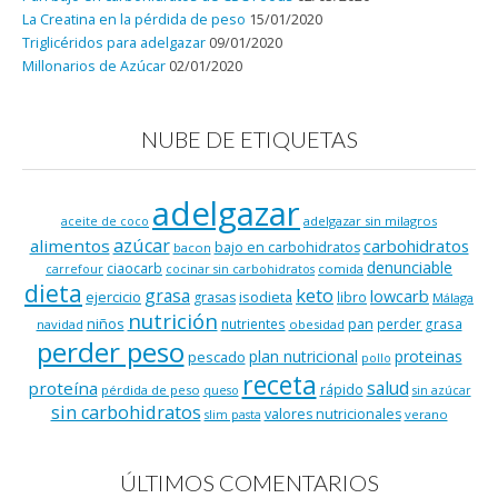
La Creatina en la pérdida de peso
15/01/2020
Triglicéridos para adelgazar
09/01/2020
Millonarios de Azúcar
02/01/2020
NUBE DE ETIQUETAS
adelgazar
adelgazar sin milagros
aceite de coco
azúcar
alimentos
carbohidratos
bajo en carbohidratos
bacon
denunciable
ciaocarb
comida
carrefour
cocinar sin carbohidratos
dieta
keto
grasa
lowcarb
ejercicio
isodieta
grasas
libro
Málaga
nutrición
niños
pan
nutrientes
perder grasa
navidad
obesidad
perder peso
plan nutricional
proteinas
pescado
pollo
receta
salud
proteína
rápido
pérdida de peso
queso
sin azúcar
sin carbohidratos
valores nutricionales
verano
slim pasta
ÚLTIMOS COMENTARIOS