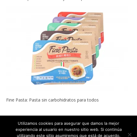
Fine Pasta: Pasta sin carbohidratos para todos
Utilizamos cookies para asegurar que damos la mejor
experiencia al usuario en nuestro sitio web. Si continúa
Copyright © 2022
ADELGAZAR SIN MILAGROS por Carlos Abehsera
.
utilizando este sitio asumiremos que está de acuerdo.