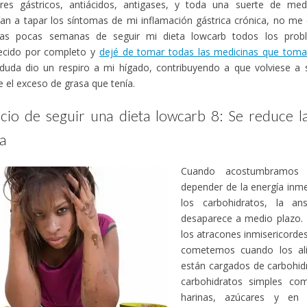
ores gástricos, antiácidos, antigases, y toda una suerte de me
ían a tapar los síntomas de mi inflamación gástrica crónica, no me
 las pocas semanas de seguir mi dieta lowcarb todos los prob
ecido por completo y
dejé de tomar todas las medicinas que toma
 duda dio un respiro a mi hígado, contribuyendo a que volviese a
e el exceso de grasa que tenía.
icio de seguir una dieta lowcarb 8: Se reduce l
a
Cuando acostumbramos
depender de la energía inm
los carbohidratos, la a
desaparece a medio plazo. 
los atracones inmisericorde
cometemos cuando los al
están cargados de carbohid
carbohidratos simples co
harinas, azúcares y en 