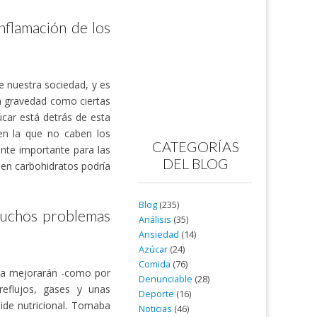
inflamación de los
e nuestra sociedad, y es
a gravedad como ciertas
car está detrás de esta
en la que no caben los
CATEGORÍAS
ente importante para las
DEL BLOG
 en carbohidratos podría
Blog
(235)
 muchos problemas
Análisis
(35)
Ansiedad
(14)
Azúcar
(24)
Comida
(76)
eta mejorarán -como por
Denunciable
(28)
reflujos, gases y unas
Deporte
(16)
mide nutricional. Tomaba
Noticias
(46)