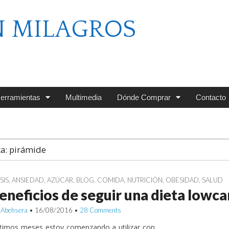
N MILAGROS
erramientas
Multimedia
Dónde Comprar
Contacto
ta:
pirámide
SIS
,
ANSIEDAD
,
AZÚCAR
,
BLOG
,
COMIDA
,
NUTRICIÓN
,
OBESIDAD
,
SALUD
eneficios de seguir una dieta lowca
 Abehsera
•
16/08/2016
•
28 Comments
ltimos meses estoy comenzando a utilizar con