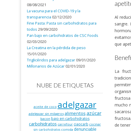
apetit
08/08/2021
La vacuna para el COVID-19 y la
Al reduc
transparencia
02/12/2020
Fine Pasta: Pasta sin carbohidratos para
sangre. 
todos
29/09/2020
hormona
Pan bajo en carbohidratos de CSC Foods
evitamos
02/03/2020
que apet
La Creatina en la pérdida de peso
15/01/2020
Benefi
Triglicéridos para adelgazar
09/01/2020
Millonarios de Azúcar
02/01/2020
La fruc
tradici
NUBE DE ETIQUETAS
permiti
organis
fructosa
adelgazar
mucho má
aceite de coco
sacarosa
azúcar
alimentos
adelgazar sin milagros
fructosa
bajo en carbohidratos
bacon
carbohidratos
ciaocarb
de tener
carrefour
cocinar
denunciable
comida
sin carbohidratos