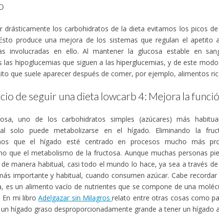
o
ir drásticamente los carbohidratos de la dieta evitamos los picos de 
Esto produce una mejora de los sistemas que regulan el apetito a 
s involucradas en ello. Al mantener la glucosa estable en sang
 las hipoglucemias que siguen a las hiperglucemias, y de este modo
ito que suele aparecer después de comer, por ejemplo, alimentos ric
cio de seguir una dieta lowcarb 4: Mejora la funci
tosa, uno de los carbohidratos simples (azúcares) más habitua
onal solo puede metabolizarse en el hígado. Eliminando la fru
mos que el hígado esté centrado en procesos mucho más pro
mo que el metabolismo de la fructosa. Aunque muchas personas p
 de manera habitual, casi todo el mundo lo hace, ya sea a través de
s importante y habitual, cuando consumen azúcar. Cabe recordar q
, es un alimento vacío de nutrientes que se compone de una molécu
. En mi libro
Adelgazar sin Milagros
relato entre otras cosas como 
 un hígado graso desproporcionadamente grande a tener un hígado 