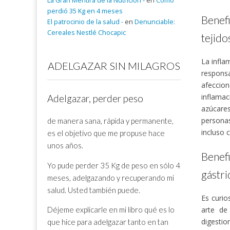
La Gran Mentira de la Nutrición -
en
Cómo
perdió 35 Kg en 4 meses
Benefi
El patrocinio de la salud -
en
Denunciable:
Cereales Nestlé Chocapic
tejido
La infla
ADELGAZAR SIN MILAGROS
responsa
afeccion
inflama
Adelgazar, perder peso
azúcares
personas
de manera sana, rápida y permanente,
incluso c
es el objetivo que me propuse hace
unos años.
Benef
Yo pude perder 35 Kg de peso en sólo 4
gástri
meses, adelgazando y recuperando mi
salud. Usted también puede.
Es curi
arte de
Déjeme explicarle en mi libro qué es lo
digestio
que hice para adelgazar tanto en tan