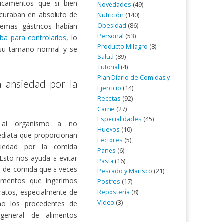
dicamentos que si bien
Novedades
(49)
 curaban en absoluto de
Nutrición
(140)
Obesidad
(86)
lemas gástricos habían
Personal
(53)
ba para controlarlos
, lo
Producto Milagro
(8)
 su tamaño normal y se
Salud
(89)
Tutorial
(4)
Plan Diario de Comidas y
a ansiedad por la
Ejercicio
(14)
Recetas
(92)
Carne
(27)
Especialidades
(45)
 al organismo a no
Huevos
(10)
ediata que proporcionan
Lectores
(5)
nsiedad por la comida
Panes
(6)
Esto nos ayuda a evitar
Pasta
(16)
s de comida que a veces
Pescado y Marisco
(21)
imentos que ingerimos
Postres
(17)
ratos, especialmente de
Repostería
(8)
Vídeo
(3)
mo los procedentes de
general de alimentos