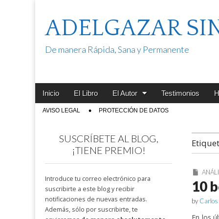
ADELGAZAR SI
De manera Rápida, Sana y Permanente
Main
Skip
Inicio
El Libro
El Autor
Testimonios
H
menu
to
Sub
AVISO LEGAL
PROTECCIÓN DE DATOS
content
menu
SUSCRÍBETE AL BLOG,
Etique
¡TIENE PREMIO!
ANÁLI
Introduce tu correo electrónico para
10 b
suscribirte a este blog y recibir
notificaciones de nuevas entradas.
by
Carlos
Además, sólo por suscribirte, te
En los ú