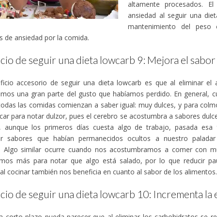
altamente procesados. El 
ansiedad al seguir una diet
mantenimiento del peso c
 de ansiedad por la comida.
cio de seguir una dieta lowcarb 9: Mejora el sabor
icio accesorio de seguir una dieta lowcarb es que al eliminar el 
amos una gran parte del gusto que habíamos perdido. En general, 
todas las comidas comienzan a saber igual: muy dulces, y para col
ar para notar dulzor, pues el cerebro se acostumbra a sabores dulce
o, aunque los primeros días cuesta algo de trabajo, pasada esa f
ar sabores que habían permanecidos ocultos a nuestro paladar
. Algo similar ocurre cuando nos acostumbramos a comer con m
amos más para notar que algo está salado, por lo que reducir pau
l cocinar también nos beneficia en cuanto al sabor de los alimentos.
cio de seguir una dieta lowcarb 10: Incrementa la 
 corto plazo pueda parecer que al eliminar los carbohidratos se re