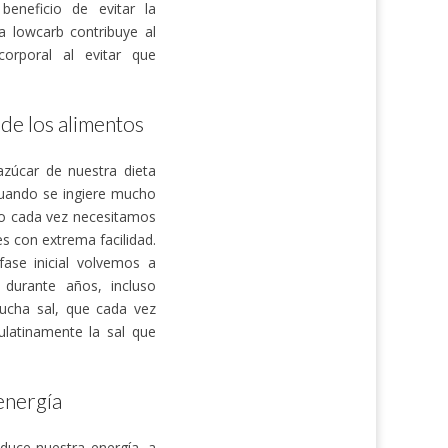
beneficio de evitar la
a lowcarb contribuye al
orporal al evitar que
 de los alimentos
azúcar de nuestra dieta
cuando se ingiere mucho
mo cada vez necesitamos
s con extrema facilidad.
ase inicial volvemos a
 durante años, incluso
ucha sal, que cada vez
latinamente la sal que
energía
duce nuestra energía, a