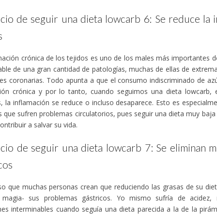
cio de seguir una dieta lowcarb 6: Se reduce la 
s
mación crónica de los tejidos es uno de los males más importantes d
ble de una gran cantidad de patologías, muchas de ellas de extrem
es coronarias. Todo apunta a que el consumo indiscriminado de azú
ción crónica y por lo tanto, cuando seguimos una dieta lowcarb, 
, la inflamación se reduce o incluso desaparece. Esto es especialm
 que sufren problemas circulatorios, pues seguir una dieta muy baja
ontribuir a salvar su vida.
icio de seguir una dieta lowcarb 7: Se eliminan
cos
oso que muchas personas crean que reduciendo las grasas de su di
 magia- sus problemas gástricos. Yo mismo sufría de acidez, 
nes interminables cuando seguía una dieta parecida a la de la pirá