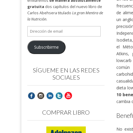
enviaremos
de manera absolutamente
frecuen
gratuita
dos capítulos del nuevo libro de
de alim
Carlos Abehsera titulado
La gran Mentira de
un angli
la Nutrición
.
precis
Dirección
Indepe
de
Isodieta
email
el Méto
Subscribirme
Atkins,
lowcarb
común d
SÍGUEME EN LAS REDES
carbohi
SOCIALES
casualid
dieta lo
10 bene
cambia d
COMPRAR LIBRO
Benefi
No exist