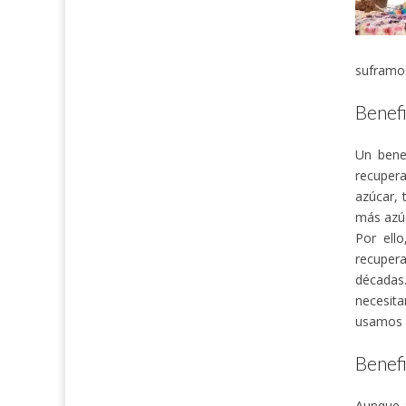
suframos
Benefi
Un benef
recuper
azúcar, 
más azúc
Por ell
recuper
décadas
necesit
usamos a
Benefi
Aunque a