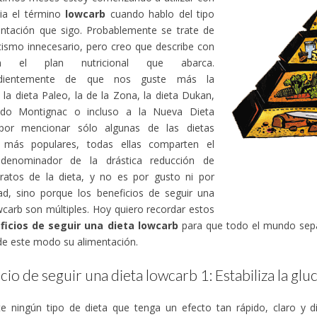
cia el término
lowcarb
cuando hablo del tipo
entación que sigo. Probablemente se trate de
cismo innecesario, pero creo que describe con
ión el plan nutricional que abarca.
ndientemente de que nos guste más la
, la dieta Paleo, la de la Zona, la dieta Dukan,
do Montignac o incluso a la Nueva Dieta
 por mencionar sólo algunas de las dietas
 más populares, todas ellas comparten el
enominador de la drástica reducción de
dratos de la dieta, y no es por gusto ni por
ad, sino porque los beneficios de seguir una
wcarb son múltiples. Hoy quiero recordar estos
ficios de seguir una dieta lowcarb
para que todo el mundo sepa
e este modo su alimentación.
cio de seguir una dieta lowcarb 1: Estabiliza la gl
e ningún tipo de dieta que tenga un efecto tan rápido, claro y di