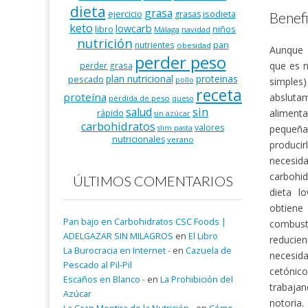
dieta
grasa
ejercicio
isodieta
grasas
Benefi
keto
lowcarb
niños
libro
Málaga
navidad
nutrición
pan
nutrientes
obesidad
Aunque 
perder peso
que es n
perder grasa
plan nutricional
proteinas
pescado
simples)
pollo
receta
proteína
absluta
pérdida de peso
queso
salud
sin
aliment
rápido
sin azúcar
carbohidratos
valores
pequeña
slim pasta
nutricionales
verano
producir
necesida
carbohi
ÚLTIMOS COMENTARIOS
dieta l
obtien
Pan bajo en Carbohidratos CSC Foods |
combust
ADELGAZAR SIN MILAGROS
en
El Libro
reduci
La Burocracia en Internet -
en
Cazuela de
necesid
Pescado al Pil-Pil
cetónic
Escaños en Blanco -
en
La Prohibición del
trabaja
Azúcar
notoria.