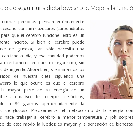
cio de seguir una dieta lowcarb 5: Mejora la funci
muchas personas piensan erróneamente
ecesario consumir azúcares (carbohidratos
 para que el cerebro funcione, esto es un
mente incierto. Si bien el cerebro puede
arse de glucosa, tan sólo necesita una
 cantidad al día, y esa cantidad podemos
la directamente en nuestro organismo, sin
d de ingerirla. Ahora bien, si eliminamos los
dratos de nuestra dieta siguiendo una
owcarb lo que ocurre es que el cerebro
e la mayor parte de su energía de un
ible alternativo, los cuerpos cetónicos,
endo a 80 gramos aproximadamente la
ad de glucosa. Precisamente, el metabolismo de la energía co
os hace trabajar al cerebro a menor temperatura y, ¡oh sorpr
ndo de este modo la lucidez es mayor y la sensación de bienesta