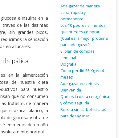
Adelgazar de manera
sana, rápida y
glucosa e insulina en la
permanente
través de las distintas
Los 10 peores alimentos
que puedes comprar
re, sin grandes picos,
¿Cuál es la mejor proteína
 reducimos la sensación
para adelgazar?
os en azúcares.
El plan de comidas
semanal
ón hepática
Biografía
Cómo perdió 35 Kg en 4
les en la alimentación
meses
ctosa de nuestra dieta
Adelgazar en cetosis
ductivos para nuestro
Bienvenida
iensan que no consumen
Qué es la dieta cetogénica
 las frutas o, de manera
y cómo seguirla
Receta sin carbohidratos
ue el azúcar blanco, la
para desayunar
la de glucosa y otra de
pasé en menos de un año
absolutamente normal.