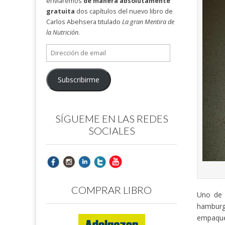
enviaremos
de manera absolutamente
gratuita
dos capítulos del nuevo libro de
Carlos Abehsera titulado
La gran Mentira de
la Nutrición
.
Dirección
de
email
Subscribirme
SÍGUEME EN LAS REDES
SOCIALES
COMPRAR LIBRO
Uno de 
hamburg
empaquet