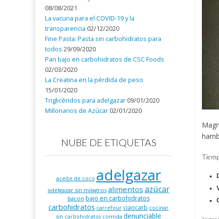
08/08/2021
La vacuna para el COVID-19 y la
transparencia
02/12/2020
Fine Pasta: Pasta sin carbohidratos para
todos
29/09/2020
Pan bajo en carbohidratos de CSC Foods
02/03/2020
La Creatina en la pérdida de peso
15/01/2020
Triglicéridos para adelgazar
09/01/2020
Millonarios de Azúcar
02/01/2020
Magní
hamb
NUBE DE ETIQUETAS
Tiemp
adelgazar
aceite de coco
azúcar
alimentos
adelgazar sin milagros
bajo en carbohidratos
bacon
carbohidratos
ciaocarb
carrefour
cocinar
denunciable
comida
sin carbohidratos