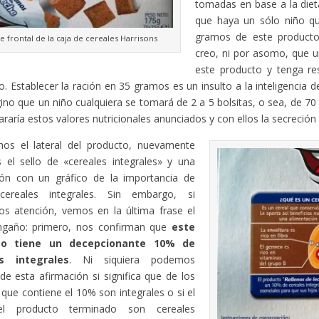
tomadas en base a la diet
que haya un sólo niño q
gramos de este product
e frontal de la caja de cereales Harrisons
creo, ni por asomo, que 
este producto y tenga re
. Establecer la ración en 35 gramos es un insulto a la inteligencia 
no que un niño cualquiera se tomará de 2 a 5 bolsitas, o sea, de 70 
araría estos valores nutricionales anunciados y con ellos la secreción 
mos el lateral del producto, nuevamente
 el sello de «cereales integrales» y una
ción con un gráfico de la importancia de
ereales integrales. Sin embargo, si
os atención, vemos en la última frase el
ngaño: primero, nos confirman que
este
to tiene un decepcionante 10% de
es integrales
. Ni siquiera podemos
 de esta afirmación si significa que de los
 que contiene el 10% son integrales o si el
l producto terminado son cereales