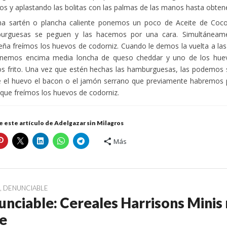
s y aplastando las bolitas con las palmas de las manos hasta obten
na sartén o plancha caliente ponemos un poco de Aceite de Coco 
urguesas se peguen y las hacemos por una cara. Simultáneame
ña freímos los huevos de codorniz. Cuando le demos la vuelta a la
onemos encima media loncha de queso cheddar y uno de los hue
 frito. Una vez que estén hechas las hamburguesas, las podemos 
 el huevo el bacon o el jamón serrano que previamente habremos 
 que freímos los huevos de codorniz.
 este artículo de Adelgazar sin Milagros
Más
G
,
DENUNCIABLE
nciable: Cereales Harrisons Minis 
e