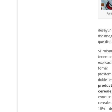
Part
desayuno
me imagi
que disp
Si mira
tenemos
explica
tomar c
prestam
doble e
produc
cereal
concluir
cereales
10% de