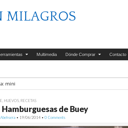
N MILAGROS
erramientas
Multimedia
Dónde Comprar
Contacto
ta:
mini
E
,
HUEVOS
,
RECETAS
i Hamburguesas de Buey
 Abehsera
•
19/06/2014
•
0 Comments