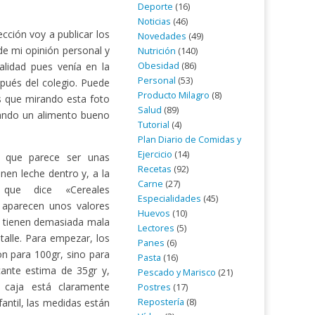
Deporte
(16)
Noticias
(46)
ección voy a publicar los
Novedades
(49)
de mi opinión personal y
Nutrición
(140)
lidad pues venía en la
Obesidad
(86)
Personal
(53)
pués del colegio. Puede
Producto Milagro
(8)
s que mirando esta foto
Salud
(89)
rando un alimento bueno
Tutorial
(4)
Plan Diario de Comidas y
Ejercicio
(14)
 que parece ser unas
Recetas
(92)
ienen leche dentro y, a la
Carne
(27)
que dice «Cereales
Especialidades
(45)
 aparecen unos valores
Huevos
(10)
no tienen demasiada mala
Lectores
(5)
talle. Para empezar, los
Panes
(6)
on para 100gr, sino para
Pasta
(16)
cante estima de 35gr y,
Pescado y Marisco
(21)
caja está claramente
Postres
(17)
fantil, las medidas están
Repostería
(8)