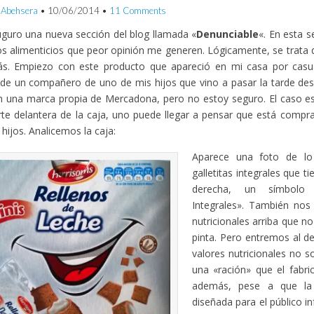
 Abehsera
•
10/06/2014
•
11 Comments
guro una nueva sección del blog llamada «
Denunciable
«. En esta s
s alimenticios que peor opinión me generen. Lógicamente, se trata 
s. Empiezo con este producto que apareció en mi casa por casua
de un compañero de uno de mis hijos que vino a pasar la tarde des
n una marca propia de Mercadona, pero no estoy seguro. El caso e
rte delantera de la caja, uno puede llegar a pensar que está comp
 hijos. Analicemos la caja:
Aparece una foto de lo
galletitas integrales que t
derecha, un símbolo 
Integrales». También nos
nutricionales arriba que 
pinta. Pero entremos al de
valores nutricionales no s
una «ración» que el fabri
además, pese a que la 
diseñada para el público in