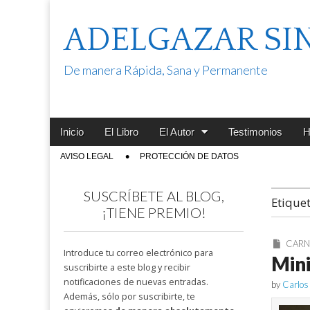
ADELGAZAR SI
De manera Rápida, Sana y Permanente
Main
Skip
Inicio
El Libro
El Autor
Testimonios
H
menu
to
Sub
AVISO LEGAL
PROTECCIÓN DE DATOS
content
menu
SUSCRÍBETE AL BLOG,
Etique
¡TIENE PREMIO!
CARN
Introduce tu correo electrónico para
Min
suscribirte a este blog y recibir
notificaciones de nuevas entradas.
by
Carlos
Además, sólo por suscribirte, te