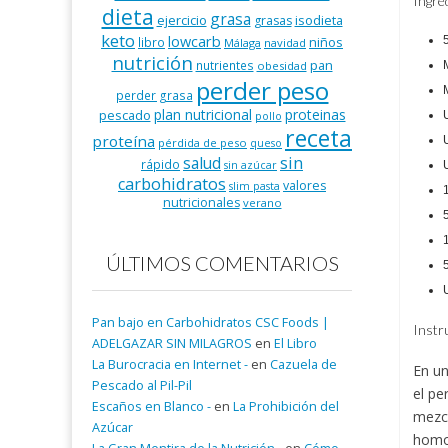
Ingre
dieta
grasa
ejercicio
isodieta
grasas
keto
lowcarb
niños
libro
Málaga
navidad
nutrición
pan
nutrientes
obesidad
perder peso
perder grasa
plan nutricional
proteinas
pescado
pollo
receta
proteína
pérdida de peso
queso
salud
sin
rápido
sin azúcar
carbohidratos
valores
slim pasta
nutricionales
verano
ÚLTIMOS COMENTARIOS
Pan bajo en Carbohidratos CSC Foods |
Instr
ADELGAZAR SIN MILAGROS
en
El Libro
La Burocracia en Internet -
en
Cazuela de
En un
Pescado al Pil-Pil
el pe
Escaños en Blanco -
en
La Prohibición del
mezcl
Azúcar
homo