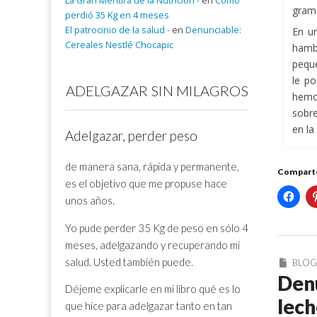
La Gran Mentira de la Nutrición -
en
Cómo
gramo
perdió 35 Kg en 4 meses
El patrocinio de la salud -
en
Denunciable:
En u
Cereales Nestlé Chocapic
hamb
peque
le p
ADELGAZAR SIN MILAGROS
hemos
sobre
en la
Adelgazar, perder peso
de manera sana, rápida y permanente,
Comparte
es el objetivo que me propuse hace
unos años.
Yo pude perder 35 Kg de peso en sólo 4
meses, adelgazando y recuperando mi
salud. Usted también puede.
BLO
Denu
Déjeme explicarle en mi libro qué es lo
lech
que hice para adelgazar tanto en tan