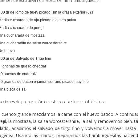
dientes de esta divertida receta de mini hamburguesas:
500 gr de lomo de buey picado, sin la grasa exterior (6€)
Media cucharada de ajo picado o ajo en polvo
Media cucharada de perejil
Una cucharada de mostaza
Una cucharadita de salsa worcestershire
Un huevo
100 gr de Salvado de Trigo fino
5 lonchas de queso cheddar
10 huevos de codorniz
50 gramos de bacon o jamon serrano picado muy fino
Una pizca de sal
ucciones de preparación de esta receta sin carbohidratos:
 cuenco grande mezclamos la carne con el huevo batido. A continuac
rejil, la mostaza, la salsa worcestershire, la sal y removemos bien. 
ado, añadimos el salvado de trigo fino y volvemos a mover hasta
génea. Usando las manos, preparamos las hamburguesitas haciendo