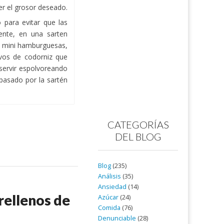
er el grosor deseado.
para evitar que las
nte, en una sarten
s mini hamburguesas,
vos de codorniz que
servir espolvoreando
pasado por la sartén
CATEGORÍAS
DEL BLOG
Blog
(235)
Análisis
(35)
Ansiedad
(14)
rellenos de
Azúcar
(24)
Comida
(76)
Denunciable
(28)