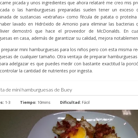
carne picada y unos ingredientes que ahora relataré me creo mis p
icada o las hamburguesas preparadas suelen tener un exceso d
minada de sustancias «extrañas» como fécula de patata o proteína
haber lavado en Hidróxido de Amonio para eliminar las bacterias 
livier demostró que hace el proveedor de McDonalds. En cual
esas en casa, además de garantizar su calidad, mejora notablement
 preparar mini hamburguesas para los niños pero con esta misma re
uesas de cualquier tamaño. Otra ventaja de preparar hamburguesas
para adelgazar es que puedes medir con bastante exactitud la porci
 controlar la cantidad de nutrientes por ingesta.
ta de mini hamburguesas de Buey
es:
1-3
Tiempo:
10mins
Dificultad:
Fácil