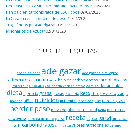
Fine Pasta: Pasta sin carbohidratos para todos
29/09/2020
Pan bajo en carbohidratos de CSC Foods
02/03/2020
La Creatina en la pérdida de peso
15/01/2020
Triglicéridos para adelgazar
09/01/2020
Millonarios de Azúcar
02/01/2020
NUBE DE ETIQUETAS
adelgazar
adelgazar sin milagros
aceite de coco
azúcar
alimentos
carbohidratos
bajo en carbohidratos
bacon
denunciable
ciaocarb
comida
carrefour
cocinar sin carbohidratos
dieta
keto
grasa
lowcarb
ejercicio
isodieta
grasas
libro
Málaga
nutrición
niños
pan
nutrientes
perder grasa
navidad
obesidad
perder peso
plan nutricional
proteinas
pescado
pollo
receta
salud
proteína
rápido
pérdida de peso
queso
sin azúcar
sin carbohidratos
valores nutricionales
verano
slim pasta