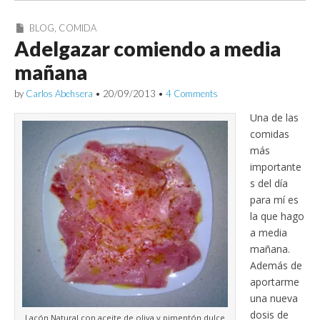
BLOG
,
COMIDA
Adelgazar comiendo a media
mañana
by
Carlos Abehsera
•
20/09/2013
•
4 Comments
Una de las
comidas
más
importante
s del día
para mí es
la que hago
a media
mañana.
Además de
aportarme
una nueva
dosis de
Lacón Natural con aceite de oliva y pimentón dulce