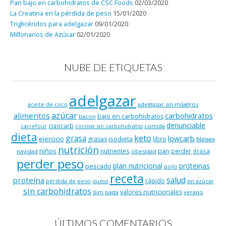
Pan bajo en carbohidratos de CSC Foods
02/03/2020
La Creatina en la pérdida de peso
15/01/2020
Triglicéridos para adelgazar
09/01/2020
Millonarios de Azúcar
02/01/2020
NUBE DE ETIQUETAS
adelgazar
adelgazar sin milagros
aceite de coco
azúcar
alimentos
carbohidratos
bajo en carbohidratos
bacon
denunciable
ciaocarb
comida
carrefour
cocinar sin carbohidratos
dieta
keto
grasa
lowcarb
ejercicio
isodieta
grasas
libro
Málaga
nutrición
niños
pan
nutrientes
perder grasa
navidad
obesidad
perder peso
plan nutricional
proteinas
pescado
pollo
receta
salud
proteína
rápido
pérdida de peso
queso
sin azúcar
sin carbohidratos
valores nutricionales
verano
slim pasta
ÚLTIMOS COMENTARIOS