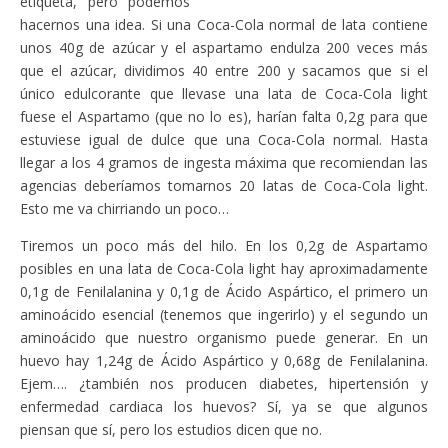
etiqueta, pero podemos
hacernos una idea. Si una Coca-Cola normal de lata contiene
unos 40g de azúcar y el aspartamo endulza 200 veces más
que el azúcar, dividimos 40 entre 200 y sacamos que si el
único edulcorante que llevase una lata de Coca-Cola light
fuese el Aspartamo (que no lo es), harían falta 0,2g para que
estuviese igual de dulce que una Coca-Cola normal. Hasta
llegar a los 4 gramos de ingesta máxima que recomiendan las
agencias deberíamos tomarnos 20 latas de Coca-Cola light.
Esto me va chirriando un poco…
Tiremos un poco más del hilo. En los 0,2g de Aspartamo
posibles en una lata de Coca-Cola light hay aproximadamente
0,1g de Fenilalanina y 0,1g de Ácido Aspártico, el primero un
aminoácido esencial (tenemos que ingerirlo) y el segundo un
aminoácido que nuestro organismo puede generar. En un
huevo hay 1,24g de Ácido Aspártico y 0,68g de Fenilalanina.
Ejem…. ¿también nos producen diabetes, hipertensión y
enfermedad cardiaca los huevos? Sí, ya se que algunos
piensan que sí, pero los estudios dicen que no.