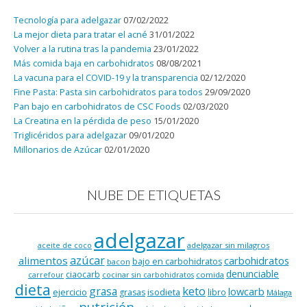
Tecnología para adelgazar
07/02/2022
La mejor dieta para tratar el acné
31/01/2022
Volver a la rutina tras la pandemia
23/01/2022
Más comida baja en carbohidratos
08/08/2021
La vacuna para el COVID-19 y la transparencia
02/12/2020
Fine Pasta: Pasta sin carbohidratos para todos
29/09/2020
Pan bajo en carbohidratos de CSC Foods
02/03/2020
La Creatina en la pérdida de peso
15/01/2020
Triglicéridos para adelgazar
09/01/2020
Millonarios de Azúcar
02/01/2020
NUBE DE ETIQUETAS
adelgazar
adelgazar sin milagros
aceite de coco
azúcar
alimentos
carbohidratos
bajo en carbohidratos
bacon
denunciable
ciaocarb
comida
carrefour
cocinar sin carbohidratos
dieta
keto
grasa
lowcarb
ejercicio
isodieta
grasas
libro
Málaga
nutrición