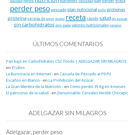
niños
pan
nutrientes
perder grasa
navidad
obesidad
perder peso
plan nutricional
proteinas
pescado
pollo
receta
salud
proteína
rápido
pérdida de peso
queso
sin azúcar
sin carbohidratos
valores nutricionales
verano
slim pasta
ÚLTIMOS COMENTARIOS
Pan bajo en Carbohidratos CSC Foods | ADELGAZAR SIN MILAGROS
en
El Libro
La Burocracia en Internet -
en
Cazuela de Pescado al Pil-Pil
Escaños en Blanco -
en
La Prohibición del Azúcar
La Gran Mentira de la Nutrición -
en
Cómo perdió 35 Kg en 4 meses
El patrocinio de la salud -
en
Denunciable: Cereales Nestlé Chocapic
ADELGAZAR SIN MILAGROS
Adelgazar, perder peso