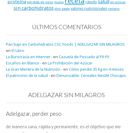
receta
salud
proteína
rápido
pérdida de peso
queso
sin azúcar
sin carbohidratos
valores nutricionales
verano
slim pasta
ÚLTIMOS COMENTARIOS
Pan bajo en Carbohidratos CSC Foods | ADELGAZAR SIN MILAGROS
en
El Libro
La Burocracia en Internet -
en
Cazuela de Pescado al Pil-Pil
Escaños en Blanco -
en
La Prohibición del Azúcar
La Gran Mentira de la Nutrición -
en
Cómo perdió 35 Kg en 4 meses
El patrocinio de la salud -
en
Denunciable: Cereales Nestlé Chocapic
ADELGAZAR SIN MILAGROS
Adelgazar, perder peso
de manera sana, rápida y permanente, es el objetivo que me