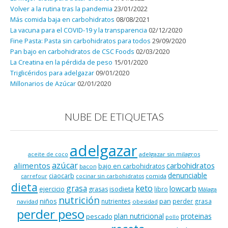
Volver a la rutina tras la pandemia
23/01/2022
Más comida baja en carbohidratos
08/08/2021
La vacuna para el COVID-19 y la transparencia
02/12/2020
Fine Pasta: Pasta sin carbohidratos para todos
29/09/2020
Pan bajo en carbohidratos de CSC Foods
02/03/2020
La Creatina en la pérdida de peso
15/01/2020
Triglicéridos para adelgazar
09/01/2020
Millonarios de Azúcar
02/01/2020
NUBE DE ETIQUETAS
adelgazar
adelgazar sin milagros
aceite de coco
azúcar
alimentos
carbohidratos
bajo en carbohidratos
bacon
denunciable
ciaocarb
comida
carrefour
cocinar sin carbohidratos
dieta
keto
grasa
lowcarb
ejercicio
isodieta
grasas
libro
Málaga
nutrición
niños
pan
nutrientes
perder grasa
navidad
obesidad
perder peso
plan nutricional
proteinas
pescado
pollo