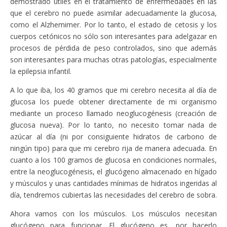
demostrado útiles en el tratamiento de enfermedades en las
que el cerebro no puede asimilar adecuadamente la glucosa,
como el Alzhemimer. Por lo tanto, el estado de cetosis y los
cuerpos cetónicos no sólo son interesantes para adelgazar en
procesos de pérdida de peso controlados, sino que además
son interesantes para muchas otras patologías, especialmente
la epilepsia infantil.
A lo que iba, los 40 gramos que mi cerebro necesita al día de
glucosa los puede obtener directamente de mi organismo
mediante un proceso llamado neoglucogénesis (creación de
glucosa nueva). Por lo tanto, no necesito tomar nada de
azúcar al día (ni por consiguiente hidratos de carbono de
ningún tipo) para que mi cerebro rija de manera adecuada. En
cuanto a los 100 gramos de glucosa en condiciones normales,
entre la neoglucogénesis, el glucógeno almacenado en hígado
y músculos y unas cantidades mínimas de hidratos ingeridas al
día, tendremos cubiertas las necesidades del cerebro de sobra.
Ahora vamos con los músculos. Los músculos necesitan
glucógeno para funcionar. El glucógeno es, por hacerlo