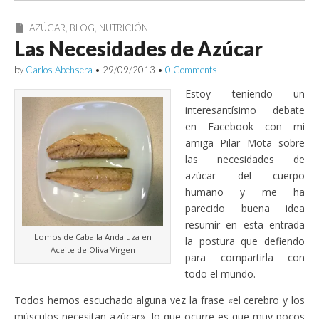
AZÚCAR
,
BLOG
,
NUTRICIÓN
Las Necesidades de Azúcar
by
Carlos Abehsera
•
29/09/2013
•
0 Comments
Estoy teniendo un
interesantísimo debate
en Facebook con mi
amiga Pilar Mota sobre
las necesidades de
azúcar del cuerpo
humano y me ha
parecido buena idea
resumir en esta entrada
Lomos de Caballa Andaluza en
la postura que defiendo
Aceite de Oliva Virgen
para compartirla con
todo el mundo.
Todos hemos escuchado alguna vez la frase «el cerebro y los
músculos necesitan azúcar», lo que ocurre es que muy pocos