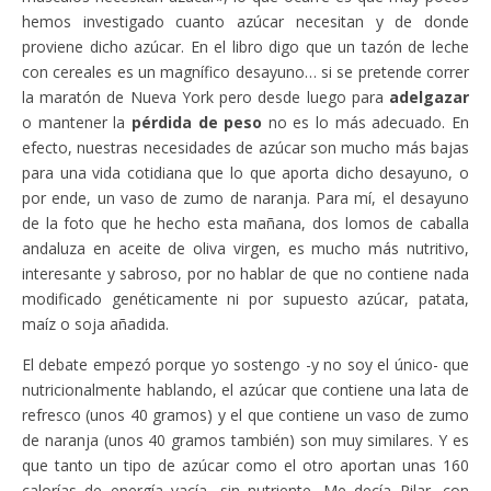
hemos investigado cuanto azúcar necesitan y de donde
proviene dicho azúcar. En el libro digo que un tazón de leche
con cereales es un magnífico desayuno… si se pretende correr
la maratón de Nueva York pero desde luego para
adelgazar
o mantener la
pérdida de peso
no es lo más adecuado. En
efecto, nuestras necesidades de azúcar son mucho más bajas
para una vida cotidiana que lo que aporta dicho desayuno, o
por ende, un vaso de zumo de naranja. Para mí, el desayuno
de la foto que he hecho esta mañana, dos lomos de caballa
andaluza en aceite de oliva virgen, es mucho más nutritivo,
interesante y sabroso, por no hablar de que no contiene nada
modificado genéticamente ni por supuesto azúcar, patata,
maíz o soja añadida.
El debate empezó porque yo sostengo -y no soy el único- que
nutricionalmente hablando, el azúcar que contiene una lata de
refresco (unos 40 gramos) y el que contiene un vaso de zumo
de naranja (unos 40 gramos también) son muy similares. Y es
que tanto un tipo de azúcar como el otro aportan unas 160
calorías de energía vacía, sin nutriente. Me decía Pilar, con