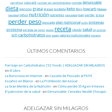
denunciable
ciaocarb
comida
carrefour
cocinar sin carbohidratos
dieta
keto
grasa
lowcarb
ejercicio
isodieta
grasas
libro
Málaga
nutrición
niños
pan
nutrientes
perder grasa
navidad
obesidad
perder peso
plan nutricional
proteinas
pescado
pollo
receta
salud
proteína
rápido
pérdida de peso
queso
sin azúcar
sin carbohidratos
valores nutricionales
verano
slim pasta
ÚLTIMOS COMENTARIOS
Pan bajo en Carbohidratos CSC Foods | ADELGAZAR SIN MILAGROS
en
El Libro
La Burocracia en Internet -
en
Cazuela de Pescado al Pil-Pil
Escaños en Blanco -
en
La Prohibición del Azúcar
La Gran Mentira de la Nutrición -
en
Cómo perdió 35 Kg en 4 meses
El patrocinio de la salud -
en
Denunciable: Cereales Nestlé Chocapic
ADELGAZAR SIN MILAGROS