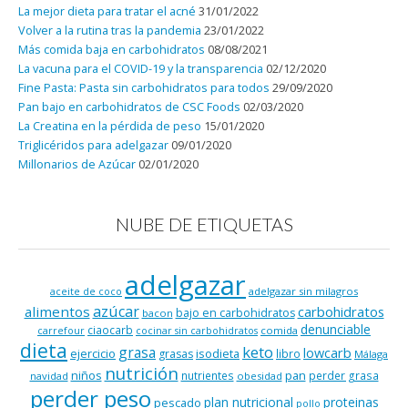
La mejor dieta para tratar el acné
31/01/2022
Volver a la rutina tras la pandemia
23/01/2022
Más comida baja en carbohidratos
08/08/2021
La vacuna para el COVID-19 y la transparencia
02/12/2020
Fine Pasta: Pasta sin carbohidratos para todos
29/09/2020
Pan bajo en carbohidratos de CSC Foods
02/03/2020
La Creatina en la pérdida de peso
15/01/2020
Triglicéridos para adelgazar
09/01/2020
Millonarios de Azúcar
02/01/2020
NUBE DE ETIQUETAS
adelgazar
adelgazar sin milagros
aceite de coco
azúcar
alimentos
carbohidratos
bajo en carbohidratos
bacon
denunciable
ciaocarb
comida
carrefour
cocinar sin carbohidratos
dieta
keto
grasa
lowcarb
ejercicio
isodieta
grasas
libro
Málaga
nutrición
niños
pan
nutrientes
perder grasa
navidad
obesidad
perder peso
plan nutricional
proteinas
pescado
pollo