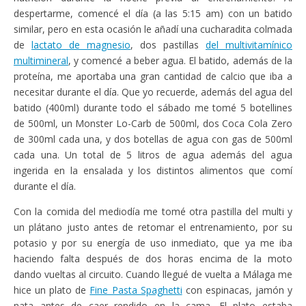
despertarme, comencé el día (a las 5:15 am) con un batido
similar, pero en esta ocasión le añadí una cucharadita colmada
de
lactato de magnesio
, dos pastillas
del multivitamínico
multimineral
, y comencé a beber agua. El batido, además de la
proteína, me aportaba una gran cantidad de calcio que iba a
necesitar durante el día. Que yo recuerde, además del agua del
batido (400ml) durante todo el sábado me tomé 5 botellines
de 500ml, un Monster Lo-Carb de 500ml, dos Coca Cola Zero
de 300ml cada una, y dos botellas de agua con gas de 500ml
cada una. Un total de 5 litros de agua además del agua
ingerida en la ensalada y los distintos alimentos que comí
durante el día.
Con la comida del mediodía me tomé otra pastilla del multi y
un plátano justo antes de retomar el entrenamiento, por su
potasio y por su energía de uso inmediato, que ya me iba
haciendo falta después de dos horas encima de la moto
dando vueltas al circuito. Cuando llegué de vuelta a Málaga me
hice un plato de
Fine Pasta Spaghetti
con espinacas, jamón y
nata antes de caer rendido en la cama. El plato estaba