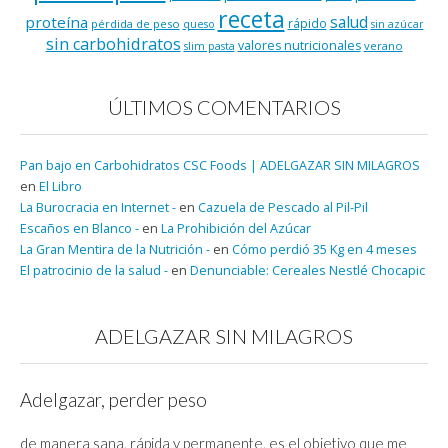
receta
salud
proteína
rápido
pérdida de peso
queso
sin azúcar
sin carbohidratos
valores nutricionales
verano
slim pasta
ÚLTIMOS COMENTARIOS
Pan bajo en Carbohidratos CSC Foods | ADELGAZAR SIN MILAGROS
en
El Libro
La Burocracia en Internet -
en
Cazuela de Pescado al Pil-Pil
Escaños en Blanco -
en
La Prohibición del Azúcar
La Gran Mentira de la Nutrición -
en
Cómo perdió 35 Kg en 4 meses
El patrocinio de la salud -
en
Denunciable: Cereales Nestlé Chocapic
ADELGAZAR SIN MILAGROS
Adelgazar, perder peso
de manera sana, rápida y permanente, es el objetivo que me