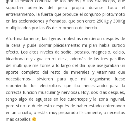
(por la flexión continua de los dedos) o los cuadriceps, que
soportan además del peso propio durante todo el
entrenamiento, la fuerza que produce el conjunto piloto/moto
en las aceleraciones y frenadas, que son entre 250Kg y 300Kg
multiplicados por las Gs del momento de inercia.
Afortunadamente, las ligeras molestias remitieron después de
la cena y pude dormir plácidamente; mi plan había surtido
efecto. Los altos niveles de sodio, potasio, magnesio, calcio,
bicarbonato y agua en mi dieta, además de las tres pastillas
del multi que me tomé a lo largo del día -que aseguraban un
aporte completo del resto de minerales y vitaminas que
necesitamos-, sirvieron para que mi organismo fuese
reponiendo los electrolitos que iba necesitando para la
correcta función muscular (y nerviosa). Hoy, dos días después,
tengo algo de agujetas en los cuadriceps y la zona inguinal,
pero si no te duele esto después de haber estado entrenando
en un circuito, o estás muy preparado físicamente, o necesitas
más caballos