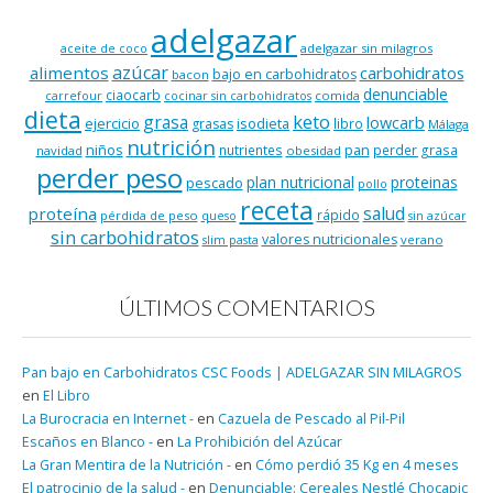
adelgazar
adelgazar sin milagros
aceite de coco
azúcar
alimentos
carbohidratos
bajo en carbohidratos
bacon
denunciable
ciaocarb
comida
carrefour
cocinar sin carbohidratos
dieta
keto
grasa
lowcarb
ejercicio
isodieta
grasas
libro
Málaga
nutrición
niños
pan
nutrientes
perder grasa
navidad
obesidad
perder peso
plan nutricional
proteinas
pescado
pollo
receta
salud
proteína
rápido
pérdida de peso
queso
sin azúcar
sin carbohidratos
valores nutricionales
verano
slim pasta
ÚLTIMOS COMENTARIOS
Pan bajo en Carbohidratos CSC Foods | ADELGAZAR SIN MILAGROS
en
El Libro
La Burocracia en Internet -
en
Cazuela de Pescado al Pil-Pil
Escaños en Blanco -
en
La Prohibición del Azúcar
La Gran Mentira de la Nutrición -
en
Cómo perdió 35 Kg en 4 meses
El patrocinio de la salud -
en
Denunciable: Cereales Nestlé Chocapic