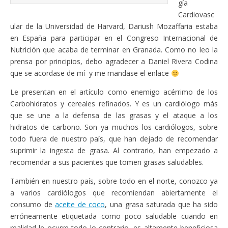
gía
Cardiovasc
ular de la Universidad de Harvard, Dariush Mozaffaria estaba
en España para participar en el Congreso Internacional de
Nutrición que acaba de terminar en Granada. Como no leo la
prensa por principios, debo agradecer a Daniel Rivera Codina
que se acordase de mí y me mandase el enlace
Le presentan en el artículo como enemigo acérrimo de los
Carbohidratos y cereales refinados. Y es un cardiólogo más
que se une a la defensa de las grasas y el ataque a los
hidratos de carbono. Son ya muchos los cardiólogos, sobre
todo fuera de nuestro país, que han dejado de recomendar
suprimir la ingesta de grasa. Al contrario, han empezado a
recomendar a sus pacientes que tomen grasas saludables.
También en nuestro país, sobre todo en el norte, conozco ya
a varios cardiólogos que recomiendan abiertamente el
consumo de
aceite de coco
, una grasa saturada que ha sido
erróneamente etiquetada como poco saludable cuando en
realidad le ocurre todo lo contrario, es altamente beneficiosa