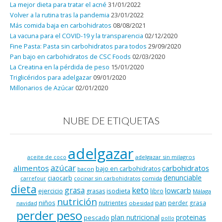
La mejor dieta para tratar el acné
31/01/2022
Volver a la rutina tras la pandemia
23/01/2022
Más comida baja en carbohidratos
08/08/2021
La vacuna para el COVID-19 y la transparencia
02/12/2020
Fine Pasta: Pasta sin carbohidratos para todos
29/09/2020
Pan bajo en carbohidratos de CSC Foods
02/03/2020
La Creatina en la pérdida de peso
15/01/2020
Triglicéridos para adelgazar
09/01/2020
Millonarios de Azúcar
02/01/2020
NUBE DE ETIQUETAS
adelgazar
adelgazar sin milagros
aceite de coco
azúcar
alimentos
carbohidratos
bajo en carbohidratos
bacon
denunciable
ciaocarb
comida
carrefour
cocinar sin carbohidratos
dieta
keto
grasa
lowcarb
ejercicio
isodieta
grasas
libro
Málaga
nutrición
niños
pan
nutrientes
perder grasa
navidad
obesidad
perder peso
plan nutricional
proteinas
pescado
pollo