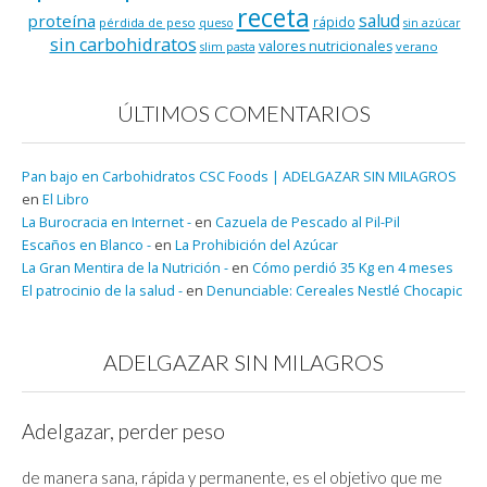
receta
salud
proteína
rápido
pérdida de peso
queso
sin azúcar
sin carbohidratos
valores nutricionales
verano
slim pasta
ÚLTIMOS COMENTARIOS
Pan bajo en Carbohidratos CSC Foods | ADELGAZAR SIN MILAGROS
en
El Libro
La Burocracia en Internet -
en
Cazuela de Pescado al Pil-Pil
Escaños en Blanco -
en
La Prohibición del Azúcar
La Gran Mentira de la Nutrición -
en
Cómo perdió 35 Kg en 4 meses
El patrocinio de la salud -
en
Denunciable: Cereales Nestlé Chocapic
ADELGAZAR SIN MILAGROS
Adelgazar, perder peso
de manera sana, rápida y permanente, es el objetivo que me