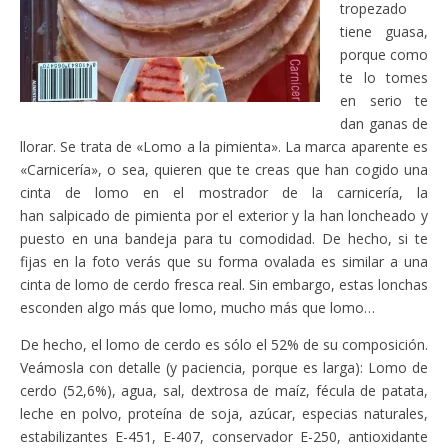
tropezado
tiene guasa,
porque como
te lo tomes
en serio te
dan ganas de
llorar. Se trata de «Lomo a la pimienta». La marca aparente es
«Carnicería», o sea, quieren que te creas que han cogido una
cinta de lomo en el mostrador de la carnicería, la
han salpicado de pimienta por el exterior y la han loncheado y
puesto en una bandeja para tu comodidad. De hecho, si te
fijas en la foto verás que su forma ovalada es similar a una
cinta de lomo de cerdo fresca real. Sin embargo, estas lonchas
esconden algo más que lomo, mucho más que lomo…
De hecho, el lomo de cerdo es sólo el 52% de su composición.
Veámosla con detalle (y paciencia, porque es larga): Lomo de
cerdo (52,6%), agua, sal, dextrosa de maíz, fécula de patata,
leche en polvo, proteína de soja, azúcar, especias naturales,
estabilizantes E-451, E-407, conservador E-250, antioxidante