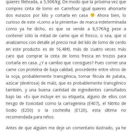
quieres fileteada, a 5,90€/kg. De modo que la próxima vez que
compres cinta de lomo en Carrefour igual quieres ahorrarte
dos eurazos por kilo y cortarla en casa
Ahora bien, lo
curioso de este «Lomo a la pimienta» de marca indeterminada
como ya he dicho, es que se vende a 8,57€/kg pese a
contener sólo la mitad de carne que el fresco, o sea, que si
analizamos con detalle ¡el precio real del kilo de lomo de cerdo
en este producto es de 16,48€!, más de cuatro veces más
caro que comprar la cinta de lomo fresca en trozos para
cortarla en casa. ¿Y a cambio que consigues? Pues comer una
carne con proteína de baja calidad, procedente entre otros de
la soja, probablemente transgénica, tomar fécula de patata,
azúcar (dextrosa) de maíz, que es probablemente transgénico
también, y una buena cantidad de ingredientes camuflados
bajo las «E» que incluye en su etiqueta, alguno de ellos con
riesgo de toxicidad como la carragenina (E407), el Nitrito de
Sodio (E250) o la cochinilla (E120), esta última no
recomendada para niños.
Antes de que alguien me deje un comentario ilustrado, ya he