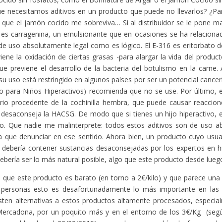
e necesitamos aditivos en un producto que puede no llevarlos? ¿P
 que el jamón cocido me sobreviva… Si al distribuidor se le pone 
 es carragenina, un emulsionante que en ocasiones se ha relacionad
e uso absolutamente legal como es lógico. El E-316 es eritorbato d
iene la oxidación de ciertas grasas -para alargar la vida del product
ue previene el desarrollo de la bacteria del botulismo en la carne
su uso está restringido en algunos países por ser un potencial canc
 para Niños Hiperactivos) recomienda que no se use. Por último, e
rio procedente de la cochinilla hembra, que puede causar reaccion
desaconseja la HACSG. De modo que si tienes un hijo hiperactivo, 
o. Que nadie me malinterprete: todos estos aditivos son de uso a
a que denunciar en ese sentido. Ahora bien, un producto cuyo usu
 debería contener sustancias desaconsejadas por los expertos en hip
ebería ser lo más natural posible, algo que este producto desde lueg
 que este producto es barato (en torno a 2€/kilo) y que parece una
personas esto es desafortunadamente lo más importante en las ac
sten alternativas a estos productos altamente procesados, especial
Mercadona, por un poquito más y en el entorno de los 3€/Kg (segú