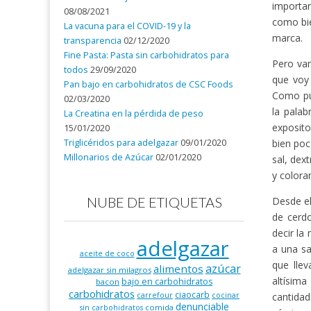
importar
08/08/2021
como bie
La vacuna para el COVID-19 y la
marca.
transparencia
02/12/2020
Fine Pasta: Pasta sin carbohidratos para
Pero vam
todos
29/09/2020
que voy
Pan bajo en carbohidratos de CSC Foods
Como pud
02/03/2020
la pala
La Creatina en la pérdida de peso
exposit
15/01/2020
bien poc
Triglicéridos para adelgazar
09/01/2020
Millonarios de Azúcar
02/01/2020
sal, dex
y colora
NUBE DE ETIQUETAS
Desde el
de cerd
decir la
adelgazar
a una sa
aceite de coco
que lle
azúcar
alimentos
adelgazar sin milagros
altísim
bajo en carbohidratos
bacon
carbohidratos
ciaocarb
cantida
carrefour
cocinar
denunciable
comida
sin carbohidratos