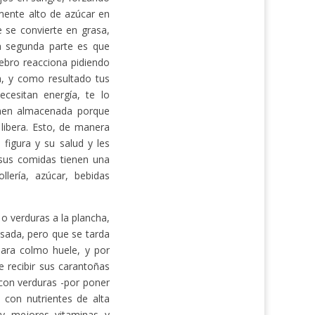
amente alto de azúcar en
e se convierte en grasa,
a segunda parte es que
rebro reacciona pidiendo
ba, y como resultado tus
cesitan energía, te lo
ienen almacenada porque
 libera. Esto, de manera
igura y su salud y les
 sus comidas tienen una
llería, azúcar, bebidas
o verduras a la plancha,
sada, pero que se tarda
ara colmo huele, y por
 recibir sus carantoñas
con verduras -por poner
 con nutrientes de alta
 y mejores vitaminas y