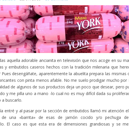
as aquella adorable ancianita en televisión que nos acoge en su ma
as y embutidos caseros hechos con la tradición milenaria que here
 Pues desengáñate, aparentemente la abuelita prepara las mismas 
abricantes con pinta menos afable. No me suelo prodigar mucho po
alidad de algunos de sus productos deja un poco que desear, pero p
ido y me pilla uno a mano -lo cual no es muy difícil dada su prolifer
 a buscarlo.
día entré y al pasar por la sección de embutidos llamó mi atención el
 de una «barrita» de esas de jamón cocido y/o pechuga de
llo. El caso es que esta era de dimensiones grandiosas y se me