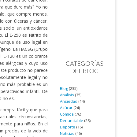
ara que dure más? Yo no
malo, que compre menos.
o con úlceras y cáncer,
e sodio, un antioxidante
o. El E-250 es Nitrito de
. Aunque de uso legal en
erígeno. La HACSG (Grupo
l E-120 es un colorante
CATEGORÍAS
es alérgicas y cuyo uso
DEL BLOG
este producto no parece
bsolutamente legal y no
ario más probable es un
Blog
(235)
eractividad infantil. De
Análisis
(35)
o no es.
Ansiedad
(14)
Azúcar
(24)
 compra fácil y que para
Comida
(76)
tuales circunstancias,
Denunciable
(28)
mente para niños. En el
Deporte
(16)
n precios de la web de
Noticias
(46)