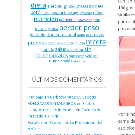
cárnico 
dieta
grasa
ejercicio
isodieta
grasas
100g de
keto
lowcarb
niños
libro
Málaga
navidad
similare
nutrición
pan
nutrientes
obesidad
para co
perder peso
proceden
perder grasa
plan nutricional
proteinas
pescado
pollo
receta
proteína
pérdida de peso
queso
salud
sin
rápido
sin azúcar
carbohidratos
valores
slim pasta
nutricionales
verano
ÚLTIMOS COMENTARIOS
Pan bajo en Carbohidratos CSC Foods |
ADELGAZAR SIN MILAGROS
en
El Libro
La Burocracia en Internet -
en
Cazuela de
Por si n
Pescado al Pil-Pil
carne de
Escaños en Blanco -
en
La Prohibición del
ese olor
Azúcar
jamón co