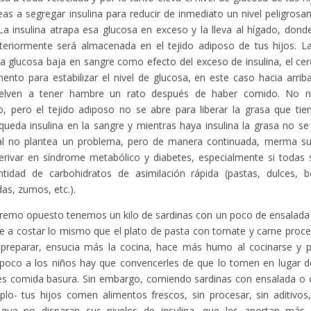
eas a segregar insulina para reducir de inmediato un nivel peligros
La insulina atrapa esa glucosa en exceso y la lleva al hígado, dond
teriormente será almacenada en el tejido adiposo de tus hijos. L
a glucosa baja en sangre como efecto del exceso de insulina, el ce
ento para estabilizar el nivel de glucosa, en este caso hacia arri
uelven a tener hambre un rato después de haber comido. No ne
o, pero el tejido adiposo no se abre para liberar la grasa que t
queda insulina en la sangre y mientras haya insulina la grasa no se
al no plantea un problema, pero de manera continuada, merma su f
erivar en síndrome metabólico y diabetes, especialmente si todas
tidad de carbohidratos de asimilación rápida (pastas, dulces, bo
as, zumos, etc.).
tremo opuesto tenemos un kilo de sardinas con un poco de ensalada 
e a costar lo mismo que el plato de pasta con tomate y carne proce
preparar, ensucia más la cocina, hace más humo al cocinarse y p
 poco a los niños hay que convencerles de que lo tomen en lugar de
es comida basura. Sin embargo, comiendo sardinas con ensalada o 
lo- tus hijos comen alimentos frescos, sin procesar, sin aditivos,
, que no disparan sus niveles de insulina, que les aportan más