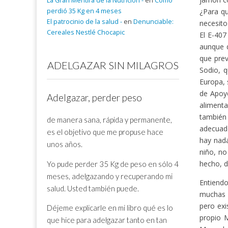
La Gran Mentira de la Nutrición -
en
Cómo
perdió 35 Kg en 4 meses
¿Para qu
El patrocinio de la salud -
en
Denunciable:
necesito
Cereales Nestlé Chocapic
El E-407
aunque d
que prev
ADELGAZAR SIN MILAGROS
Sodio, q
Europa, 
de Apoyo
Adelgazar, perder peso
alimenta
también 
de manera sana, rápida y permanente,
adecuad
es el objetivo que me propuse hace
hay nad
unos años.
niño, no
hecho, d
Yo pude perder 35 Kg de peso en sólo 4
meses, adelgazando y recuperando mi
Entiendo
salud. Usted también puede.
muchas 
pero exi
Déjeme explicarle en mi libro qué es lo
propio 
que hice para adelgazar tanto en tan