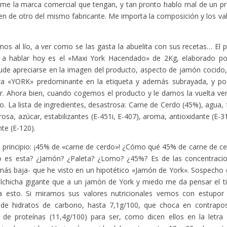
me la marca comercial que tengan, y tan pronto hablo mal de un pr
n de otro del mismo fabricante. Me importa la composición y los valo
os al lío, a ver como se las gasta la abuelita con sus recetas… El 
 a hablar hoy es el «Maxi York Hacendado» de 2Kg, elaborado por 
e apreciarse en la imagen del producto, aspecto de jamón cocido,
bra «YORK» predominante en la etiqueta y además subrayada, y poc
or. Ahora bien, cuando cogemos el producto y le damos la vuelta 
o. La lista de ingredientes, desastrosa: Carne de Cerdo (45%), agua, 
trosa, azúcar, estabilizantes (E-451i, E-407), aroma, antioxidante (E-
nte (E-120).
 principio: ¡45% de «carne de cerdo»! ¿Cómo qué 45% de carne de ce
o es esta? ¿Jamón? ¿Paleta? ¿Lomo? ¿45%? Es de las concentraci
 más baja- que he visto en un hipotético «Jamón de York». Sospecho
lchicha gigante que a un jamón de York y miedo me da pensar el t
va esto. Si miramos sus valores nutricionales vemos con estupor 
a de hidratos de carbono, hasta 7,1g/100, que choca en contrapos
d de proteínas (11,4g/100) para ser, como dicen ellos en la letr