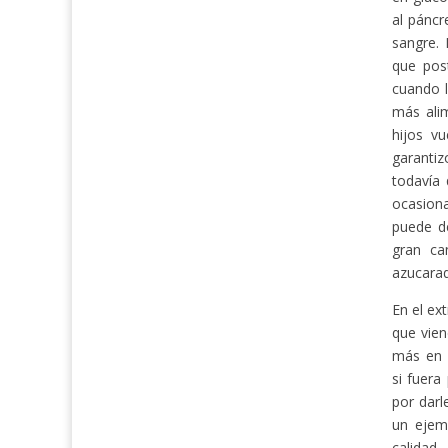
al páncr
sangre. 
que pos
cuando l
más alim
hijos v
garantiz
todavía 
ocasion
puede d
gran can
azucarad
En el ex
que vien
más en 
si fuera
por darl
un ejemp
calidad