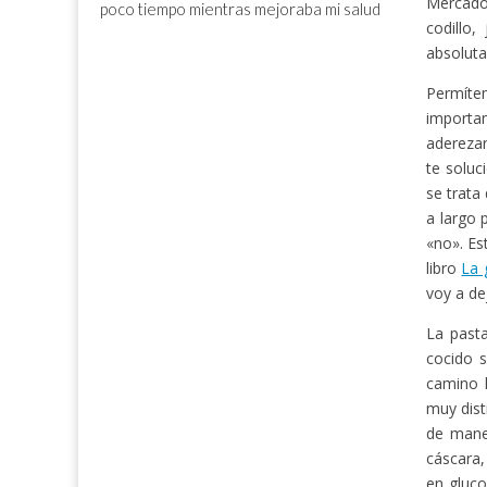
Mercado
poco tiempo mientras mejoraba mi salud
codillo,
absoluta
Permíte
importan
aderezar
te soluc
se trata
a largo 
«no». Es
libro
La 
voy a de
La past
cocido 
camino h
muy dist
de maner
cáscara,
en gluco