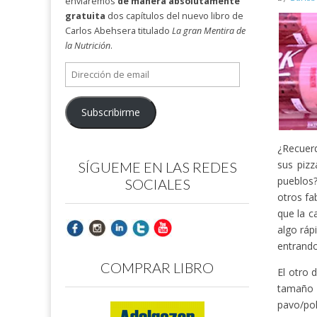
enviaremos
de manera absolutamente
gratuita
dos capítulos del nuevo libro de
Carlos Abehsera titulado
La gran Mentira de
la Nutrición
.
Dirección
de
email
Subscribirme
¿Recuerd
sus pizz
SÍGUEME EN LAS REDES
pueblos?
SOCIALES
otros f
que la c
algo ráp
entrando
COMPRAR LIBRO
El otro 
tamaño
pavo/po