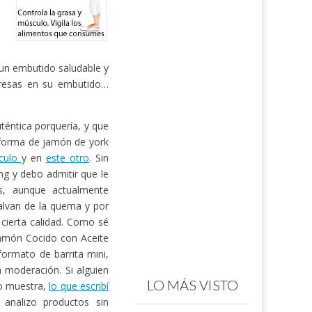
 un embutido saludable y
rpresas en su embutido…
téntica porquería, y que
 forma de jamón de york
ículo
y en
este otro
. Sin
ng y debo admitir que le
és, aunque actualmente
alvan de la quema y por
cierta calidad. Como sé
Jamón Cocido con Aceite
ormato de barrita mini,
n moderación. Si alguien
LO MÁS VISTO
mo muestra,
lo que escribí
 analizo productos sin