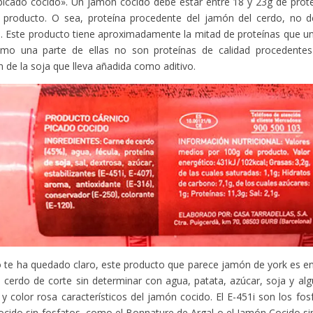
picado cocido». Un jamón cocido debe estar entre 18 y 23g de prote
 producto. O sea, proteína procedente del jamón del cerdo, no de
s. Este producto tiene aproximadamente la mitad de proteínas que u
lmo una parte de ellas no son proteínas de calidad procedentes
 de la soja que lleva añadida como aditivo.
o te ha quedado claro, este producto que parece jamón de york es e
 cerdo de corte sin determinar con agua, patata, azúcar, soja y alg
 y color rosa característicos del jamón cocido. El E-451i son los fo
cido sin fosfatos, como el Bonnature de Argal o el Jamón Cocido si