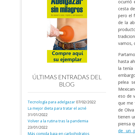
ocurrió 
cesta de
pero el 
de la ab
producto
tradicio
vamos, q
Partamos
hasta ah
la tení
embargo,
ÚLTIMAS ENTRADAS DEL
pelea s
BLOG
Mexicano
eso de v
Tecnología para adelgazar
07/02/2022
que me v
La mejor dieta para tratar el acné
de Oliva
31/01/2022
tienen u
Volver a la rutina tras la pandemia
piensa q
23/01/2022
de un p
Más comida baja en carbohidratos