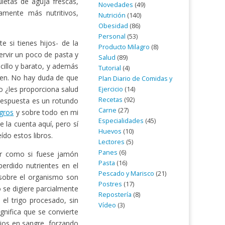
letas de aguja frescas,
Novedades
(49)
tamente más nutritivos,
Nutrición
(140)
Obesidad
(86)
Personal
(53)
si tienes hijos- de la
Producto Milagro
(8)
rvir un poco de pasta y
Salud
(89)
cillo y barato, y además
Tutorial
(4)
ten. No hay duda de que
Plan Diario de Comidas y
o ¿les proporciona salud
Ejercicio
(14)
Recetas
(92)
 respuesta es un rotundo
Carne
(27)
agros
y sobre todo en mi
Especialidades
(45)
 la cuenta aquí, pero sí
Huevos
(10)
ído estos libros.
Lectores
(5)
Panes
(6)
er como si fuese jamón
Pasta
(16)
erdido nutrientes en el
Pescado y Marisco
(21)
 sobre el organismo son
Postres
(17)
 se digiere parcialmente
Repostería
(8)
el trigo procesado, sin
Vídeo
(3)
gnifica que se convierte
ijos en sangre, forzando