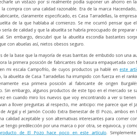
echarle un vistazo por si realmente podía suponer un ahorro en la
 la compra con una calidad razonable. Era de la marca Hacendado,
fabricante, claramente especificado, es Casa Tarradellas, la empresa
uelita de la que hablaba al comienzo. Se me ocurrió pensar que el
 sería de calidad y que la abuelita se habría preocupado de preparar
nal. Sin embargo, descubrí que la abuelita escondía bastantes so
ue con abuelas así, nietos obesos seguro.
 de la base que la mayoría de esas barritas de embutido son una au
ora la primera posición de fabricantes de basura empaquetada con
a en mi escala Campofrío, de cuyos productos ya hablé en
este art
 la abuelita de Casa Tarradellas ha irrumpido con fuerza en el ranki
eriamente esa primera posición al fabricante de origen Burgal
. Sin embargo, algunos productos de este tipo en el mercado se s
ez en cuando miro los nuevos que voy encontrando a ver si tienen 
an a llover preguntas al respecto, me anticipo: me parece que el 
 de Argal y el Jamón Cocido Extra Bienestar de El Pozo, ambos en f
na calidad aceptable y son alternativas interesantes para comer co
ue tengo predilección por una marca o por otra, se equivoca, y co
roducto de El Pozo hace poco en este artículo
. Simplemente