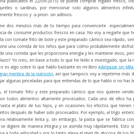
na publicados el 22/09/2015) se puede comprar hígado fresco, chu
 jureles o sardinas, por mencionar solo algunos alimentos infini
mente frescos y -a priori- sin aditivos.
me dos minutos más de tu tiempo para convencerte -especialmente 
cia de consumir productos frescos en casa. No voy a negarte que he
la con tomate frito de bote y este preparado cárnico sea rápido, sen
ione una comida de los niños que para colmo probablemente disfru
 de una comida que les proporciona energía y les mantiene vivos, per
plazo? Yo creo, en base a todo lo que he leído e investigado, que la
to es algo sobre lo que hablo bastante en mi libro
Adelgazar sin Mil
gran mentira de la nutrición
, así que tampoco voy a repetirme más de
jar algunas pinceladas para que entiendas de lo que hablo si no has le
a, el tomate frito y este preparado cárnico que nos quieren vend
son todos alimentos altamente procesados. Cada uno de ellos ha p
asta el plato de tus hijos, y en ocasiones los efectos que tienen
intos después de haber sido procesados. Por ejemplo, el trigo entero
a relativamente lenta y, sin embargo, la pasta que se fabrica con 
 se digiere de manera íntegra y se asimila muy rápidamente. Esto si
sa a toda velocidad y por lo tanto eleva el nivel de glucosa de tus h