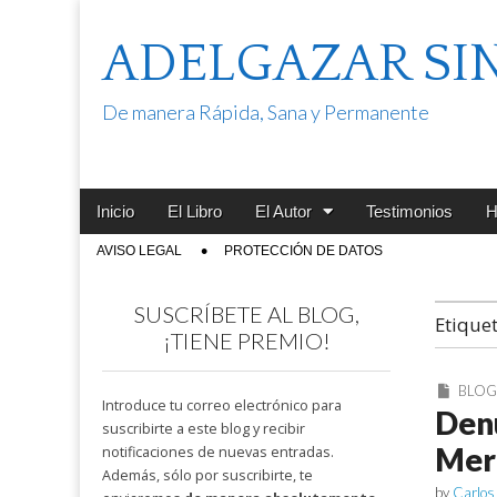
ADELGAZAR SI
De manera Rápida, Sana y Permanente
Main
Skip
Inicio
El Libro
El Autor
Testimonios
H
menu
to
Sub
AVISO LEGAL
PROTECCIÓN DE DATOS
content
menu
SUSCRÍBETE AL BLOG,
Etique
¡TIENE PREMIO!
BLO
Introduce tu correo electrónico para
Denu
suscribirte a este blog y recibir
Mer
notificaciones de nuevas entradas.
Además, sólo por suscribirte, te
by
Carlos