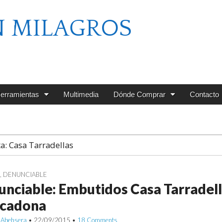
N MILAGROS
erramientas
Multimedia
Dónde Comprar
Contacto
ta:
Casa Tarradellas
G
,
DENUNCIABLE
nciable: Embutidos Casa Tarradell
cadona
 Abehsera
•
22/09/2015
•
18 Comments