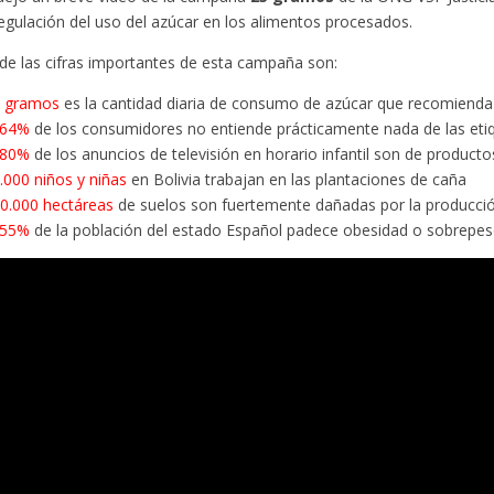
regulación del uso del azúcar en los alimentos procesados.
de las cifras importantes de esta campaña son:
 gramos
es la cantidad diaria de consumo de azúcar que recomiend
 64%
de los consumidores no entiende prácticamente nada de las eti
 80%
de los anuncios de televisión en horario infantil son de product
.000 niños y niñas
en Bolivia trabajan en las plantaciones de caña
0.000 hectáreas
de suelos son fuertemente dañadas por la producci
 55%
de la población del estado Español padece obesidad o sobrepe