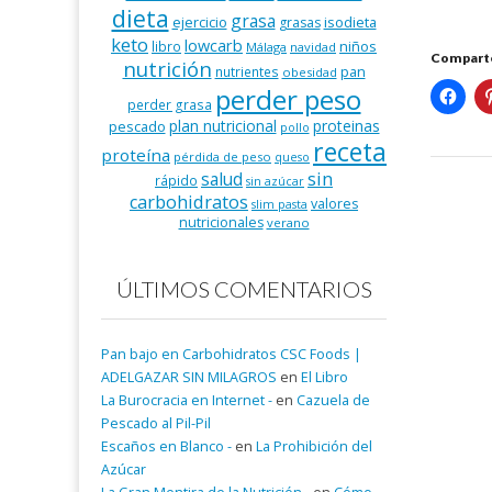
dieta
grasa
ejercicio
isodieta
grasas
keto
lowcarb
niños
libro
Málaga
navidad
Comparte
nutrición
pan
nutrientes
obesidad
perder peso
perder grasa
plan nutricional
proteinas
pescado
pollo
receta
proteína
pérdida de peso
queso
salud
sin
rápido
sin azúcar
carbohidratos
valores
slim pasta
nutricionales
verano
ÚLTIMOS COMENTARIOS
Pan bajo en Carbohidratos CSC Foods |
ADELGAZAR SIN MILAGROS
en
El Libro
La Burocracia en Internet -
en
Cazuela de
Pescado al Pil-Pil
Escaños en Blanco -
en
La Prohibición del
Azúcar