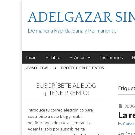
ADELGAZAR SI
De manera Rápida, Sana y Permanente
Main
Skip
Inicio
El Libro
El Autor
Testimonios
H
menu
to
Sub
AVISO LEGAL
PROTECCIÓN DE DATOS
content
menu
SUSCRÍBETE AL BLOG,
Etique
¡TIENE PREMIO!
BLO
Introduce tu correo electrónico para
La r
suscribirte a este blog y recibir
notificaciones de nuevas entradas.
by
Carlos
Además, sólo por suscribirte, te
Aquí os 