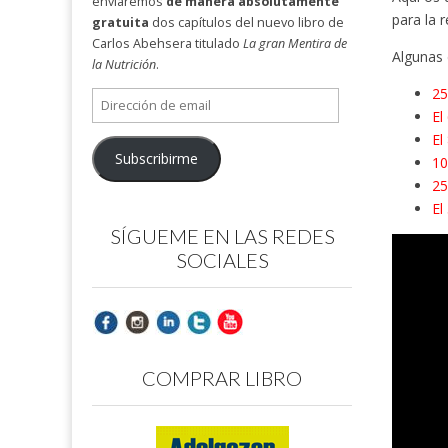
enviaremos
de manera absolutamente
para la 
gratuita
dos capítulos del nuevo libro de
Carlos Abehsera titulado
La gran Mentira de
Algunas 
la Nutrición
.
25
Dirección
El
de
El
email
Subscribirme
10
25
El
SÍGUEME EN LAS REDES
SOCIALES
COMPRAR LIBRO