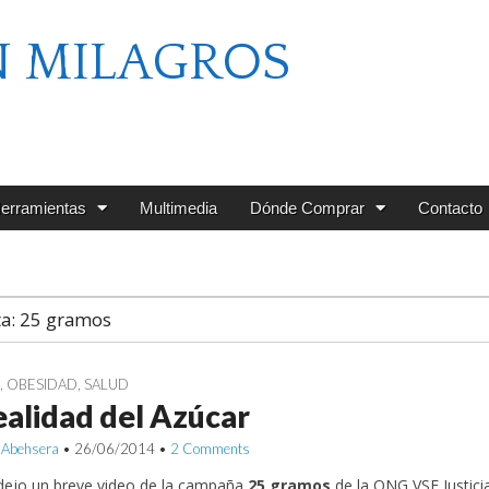
N MILAGROS
erramientas
Multimedia
Dónde Comprar
Contacto
ta:
25 gramos
G
,
OBESIDAD
,
SALUD
ealidad del Azúcar
 Abehsera
•
26/06/2014
•
2 Comments
dejo un breve video de la campaña
25 gramos
de la ONG VSF Justicia