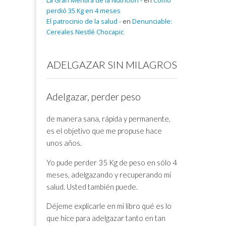
La Gran Mentira de la Nutrición -
en
Cómo
perdió 35 Kg en 4 meses
El patrocinio de la salud -
en
Denunciable:
Cereales Nestlé Chocapic
ADELGAZAR SIN MILAGROS
Adelgazar, perder peso
de manera sana, rápida y permanente,
es el objetivo que me propuse hace
unos años.
Yo pude perder 35 Kg de peso en sólo 4
meses, adelgazando y recuperando mi
salud. Usted también puede.
Déjeme explicarle en mi libro qué es lo
que hice para adelgazar tanto en tan