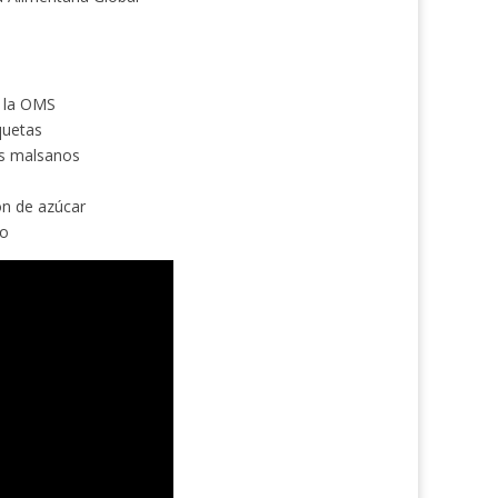
a la OMS
quetas
os malsanos
ón de azúcar
so