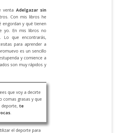
de venta
Adelgazar sin
ros. Con mis libros he
 engordan y qué tienen
e yo. En mis libros no
s. Lo que encontrarás,
cesitas para aprender a
promuevo es un sencillo
estupenda y comience a
ltados son muy rápidos y
rees que voy a decirte
o comas grasas y que
 deporte,
te
vocas
.
ilizar el deporte para