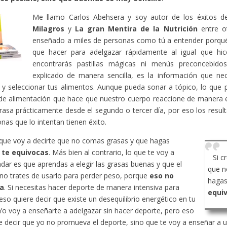
Me llamo Carlos Abehsera y soy autor de los éxitos 
Milagros
y
La gran Mentira de la Nutrición
entre ot
enseñado a miles de personas como tú a entender porqué
que hacer para adelgazar rápidamente al igual que hic
encontrarás pastillas mágicas ni menús preconcebido
explicado de manera sencilla, es la información que ne
y seleccionar tus alimentos. Aunque pueda sonar a tópico, lo que 
de alimentación que hace que nuestro cuerpo reaccione de manera 
rasa prácticamente desde el segundo o tercer día, por eso los resu
onas que lo intentan tienen éxito.
 que voy a decirte que no comas grasas y que hagas
,
te equivocas
. Más bien al contrario, lo que te voy a
Si c
ar es que aprendas a elegir las grasas buenas y que el
que n
no trates de usarlo para perder peso, porque
eso no
hagas
a
. Si necesitas hacer deporte de manera intensiva para
equi
eso quiere decir que existe un desequilibrio energético en tu
Yo voy a enseñarte a adelgazar sin hacer deporte, pero eso
e decir que yo no promueva el deporte, sino que te voy a enseñar a ut