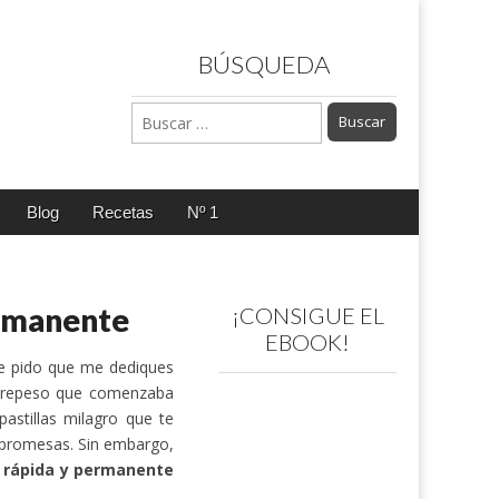
BÚSQUEDA
Buscar:
Blog
Recetas
Nº 1
ermanente
¡CONSIGUE EL
EBOOK!
e pido que me dediques
obrepeso que comenzaba
astillas milagro que te
s promesas. Sin embargo,
 rápida y permanente