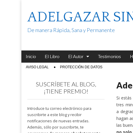
ADELGAZAR SI
De manera Rápida, Sana y Permanente
Main
Skip
Inicio
El Libro
El Autor
Testimonios
H
menu
to
Sub
AVISO LEGAL
PROTECCIÓN DE DATOS
content
menu
Adel
SUSCRÍBETE AL BLOG,
¡TIENE PREMIO!
Si estás
tres mi
Introduce tu correo electrónico para
a degrad
suscribirte a este blog y recibir
hagan ad
notificaciones de nuevas entradas.
las buen
Además, sólo por suscribirte, te
no solo