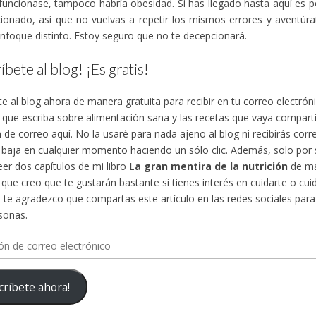
funcionase, tampoco habría obesidad. Si has llegado hasta aquí es 
ionado, así que no vuelvas a repetir los mismos errores y aventúra
nfoque distinto. Estoy seguro que no te decepcionará.
íbete al blog! ¡Es gratis!
te al blog ahora de manera gratuita para recibir en tu correo electró
s que escriba sobre alimentación sana y las recetas que vaya compa
n de correo aquí. No la usaré para nada ajeno al blog ni recibirás cor
 baja en cualquier momento haciendo un sólo clic. Además, solo por su
eer dos capítulos de mi libro
La gran mentira de la nutrición
de ma
, que creo que te gustarán bastante si tienes interés en cuidarte o cuid
te agradezco que compartas este artículo en las redes sociales para d
sonas.
n
críbete ahora!
ico