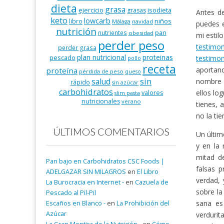
dieta
grasa
ejercicio
isodieta
grasas
Antes de
keto
lowcarb
niños
libro
Málaga
navidad
puedes 
nutrición
pan
nutrientes
obesidad
mi estil
perder peso
testimo
perder grasa
plan nutricional
proteinas
pescado
testimon
pollo
receta
aportand
proteína
pérdida de peso
queso
salud
sin
nombre y
rápido
sin azúcar
carbohidratos
ellos lo
valores
slim pasta
nutricionales
verano
tienes, 
no la ti
ÚLTIMOS COMENTARIOS
Un últim
y en la
mitad de
Pan bajo en Carbohidratos CSC Foods |
falsas 
ADELGAZAR SIN MILAGROS
en
El Libro
verdad, 
La Burocracia en Internet -
en
Cazuela de
sobre la
Pescado al Pil-Pil
sana es
Escaños en Blanco -
en
La Prohibición del
Azúcar
verdurit