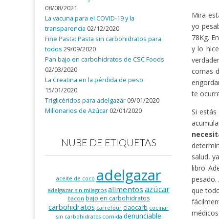
08/08/2021
Mira est
La vacuna para el COVID-19 y la
yo pesa
transparencia
02/12/2020
78Kg. En
Fine Pasta: Pasta sin carbohidratos para
y lo hic
todos
29/09/2020
Pan bajo en carbohidratos de CSC Foods
verdader
02/03/2020
comas d
La Creatina en la pérdida de peso
engordan
15/01/2020
te ocurr
Triglicéridos para adelgazar
09/01/2020
Millonarios de Azúcar
02/01/2020
Si estás
acumula
necesi
NUBE DE ETIQUETAS
determin
salud, y
libro Ad
adelgazar
pesado. 
aceite de coco
azúcar
alimentos
que todo
adelgazar sin milagros
bajo en carbohidratos
bacon
fácilmen
carbohidratos
ciaocarb
carrefour
cocinar
médicos
denunciable
comida
sin carbohidratos