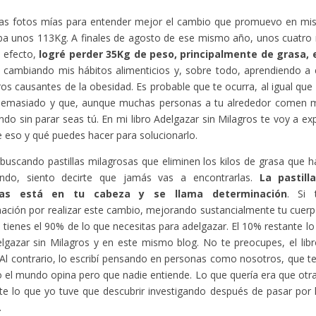
as fotos mías para entender mejor el cambio que promuevo en mis l
ba unos 113Kg. A finales de agosto de ese mismo año, unos cuatro
 efecto,
logré perder 35Kg de peso, principalmente de grasa,
e cambiando mis hábitos alimenticios y, sobre todo, aprendiendo a 
os causantes de la obesidad. Es probable que te ocurra, al igual que
emasiado y que, aunque muchas personas a tu alrededor comen m
do sin parar seas tú. En mi libro Adelgazar sin Milagros te voy a exp
e eso y qué puedes hacer para solucionarlo.
 buscando pastillas milagrosas que eliminen los kilos de grasa que h
ndo, siento decirte que jamás vas a encontrarlas.
La pastill
tas está en tu cabeza y se llama determinación
. Si 
ación por realizar este cambio, mejorando sustancialmente tu cuerp
a tienes el 90% de lo que necesitas para adelgazar. El 10% restante l
elgazar sin Milagros y en este mismo blog. No te preocupes, el libro 
Al contrario, lo escribí pensando en personas como nosotros, que 
 el mundo opina pero que nadie entiende. Lo que quería era que otr
te lo que yo tuve que descubrir investigando después de pasar por
.