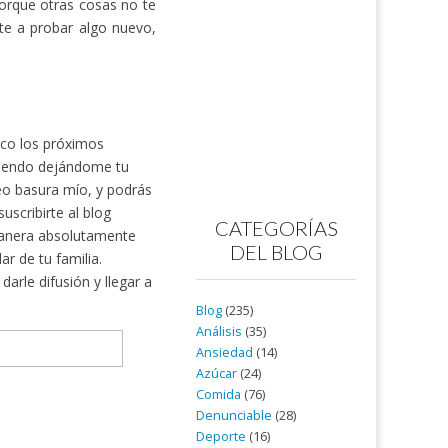
porque otras cosas no te
te a probar algo nuevo,
nico los próximos
rtiendo dejándome tu
reo basura mío, y podrás
scribirte al blog
CATEGORÍAS
nera absolutamente
DEL BLOG
ar de tu familia.
arle difusión y llegar a
Blog
(235)
Análisis
(35)
Ansiedad
(14)
Azúcar
(24)
Comida
(76)
Denunciable
(28)
Deporte
(16)