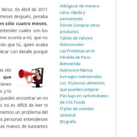
Adelgazar de manera
ibros. En Abril de 2011
sana, rápida y
 meses después, pesaba
permanente
 en sólo cuatro meses
,
Dónde Comprar otros
entender cuales son los
productos
 me ocurría a mí, que no
Tablas de Valores
ás que tú, quien acaba
Nutricionales
Las Proteínas en la
licar con detalle porqué
Pérdida de Peso
Bienvenida
as ido
Nutriscore fabrica
borregos nutricionales
a que
Los 10 peores alimentos
tienes
que puedes comprar
o y tu
Pan bajo en carbohidratos
o puedes encontrar en mi
de CSC Foods
no es difícil de leer ni
El plan de comidas
tenemos un problema del
semanal
as personas entendiesen
Biografía
 las manos de bastantes