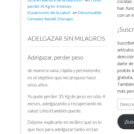
La Gran Mentira de la Nutrición -
en
Cómo
cocidas 
perdió 35 Kg en 4 meses
han func
El patrocinio de la salud -
en
Denunciable:
con un e
Cereales Nestlé Chocapic
¡Suscr
ADELGAZAR SIN MILAGROS
Suscríbe
artículo
direcció
Adelgazar, perder peso
darte de
de manera sana, rápida y permanente,
podrás l
gratuita
es el objetivo que me propuse hace
También 
unos años.
más per
Yo pude perder 35 Kg de peso en sólo 4
Direcció
meses, adelgazando y recuperando mi
de
salud. Usted también puede.
correo
¡Sus
Déjeme explicarle en mi libro qué es lo
electrón
que hice para adelgazar tanto en tan