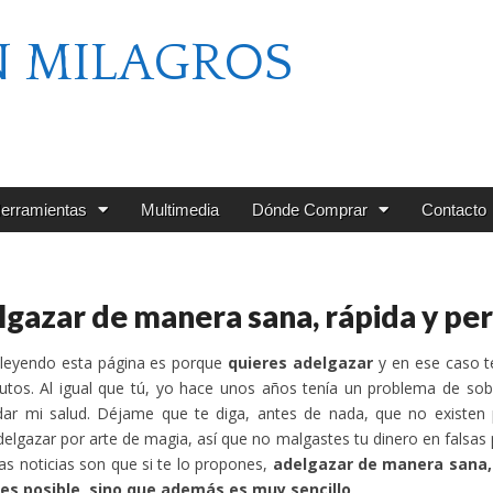
N MILAGROS
erramientas
Multimedia
Dónde Comprar
Contacto
gazar de manera sana, rápida y p
 leyendo esta página es porque
quieres adelgazar
y en ese caso t
nutos. Al igual que tú, yo hace unos años tenía un problema de s
ar mi salud. Déjame que te diga, antes de nada, que no existen p
elgazar por arte de magia, así que no malgastes tu dinero en falsa
as noticias son que si te lo propones,
adelgazar de manera sana,
 es posible, sino que además es muy sencillo
.