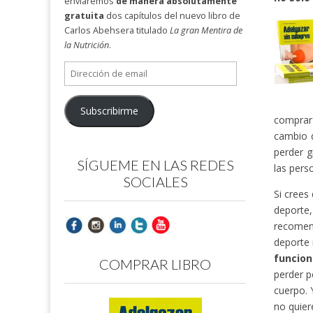
enviaremos
de manera absolutamente
gratuita
dos capítulos del nuevo libro de
Carlos Abehsera titulado
La gran Mentira de
la Nutrición
.
Dirección
de
email
Subscribirme
comprar 
cambio 
perder g
SÍGUEME EN LAS REDES
las pers
SOCIALES
Si crees
deporte
recomend
deporte 
funcion
COMPRAR LIBRO
perder p
cuerpo. 
no quier