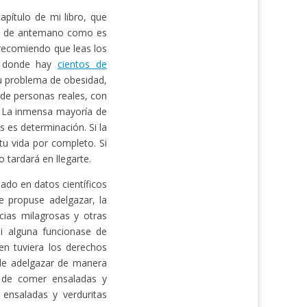
pítulo de mi libro, que
ás de antemano como es
e recomiendo que leas los
 donde hay
cientos de
u problema de obesidad,
 de personas reales, con
. La inmensa mayoría de
s es determinación. Si la
u vida por completo. Si
 tardará en llegarte.
ado en datos científicos
 propuse adelgazar, la
cias milagrosas y otras
Si alguna funcionase de
en tuviera los derechos
 de adelgazar de manera
e de comer ensaladas y
 ensaladas y verduritas