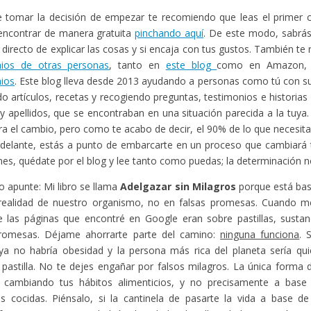
 tomar la decisión de empezar te recomiendo que leas el primer ca
encontrar de manera gratuita
pinchando aquí
. De este modo, sabr
o directo de explicar las cosas y si encaja con tus gustos. También t
nios de otras personas
, tanto en
este blog
como en Amazon,
ios
. Este blog lleva desde 2013 ayudando a personas como tú con s
o artículos, recetas y recogiendo preguntas, testimonios e historias
 apellidos, que se encontraban en una situación parecida a la tuya
gra el cambio, pero como te acabo de decir, el 90% de lo que necesita
adelante, estás a punto de embarcarte en un proceso que cambiará t
enes, quédate por el blog y lee tanto como puedas; la determinación no
o apunte: Mi libro se llama
Adelgazar sin Milagros
porque está bas
 realidad de nuestro organismo, no en falsas promesas. Cuando me
 las páginas que encontré en Google eran sobre pastillas, sustan
promesas. Déjame ahorrarte parte del camino:
ninguna funciona
. 
ya no habría obesidad y la persona más rica del planeta sería qui
 pastilla. No te dejes engañar por falsos milagros. La única forma
 cambiando tus hábitos alimenticios, y no precisamente a bas
as cocidas. Piénsalo, si la cantinela de pasarte la vida a base de